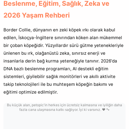
Beslenme, Eğitim, Sağlık, Zeka ve
2026 Yaşam Rehberi
Border Collie, dünyanın en zeki köpek ırkı olarak kabul
edilen, İskoçya-İngiltere sınırından köken alan mükemmel
bir çoban köpeğidir. Yüzyıllardır sürü gütme yetenekleriyle
ünlenen bu ırk, olağanüstü zeka, sınırsız enerji ve
insanlarla derin bağ kurma yeteneğiyle tanınır. 2026'da
DNA bazlı beslenme programları, AI destekli eğitim
sistemleri, giyilebilir sağlık monitörleri ve akıllı aktivite
takip teknolojileri ile bu muhteşem köpeğin bakımı ve
eğitimi optimize edilmiştir.
Bu küçük alan, petopic'in herkes için ücretsiz kalmasına ve iyiliğin daha
fazla cana ulaşmasına katkı sağlıyor. İyi ki varsınız. ❤️ 🐾