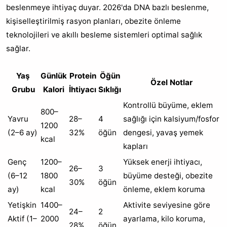
beslenmeye ihtiyaç duyar. 2026'da DNA bazlı beslenme,
kişiselleştirilmiş rasyon planları, obezite önleme
teknolojileri ve akıllı besleme sistemleri optimal sağlık
sağlar.
Yaş
Günlük
Protein
Öğün
Özel Notlar
Grubu
Kalori
İhtiyacı
Sıklığı
Kontrollü büyüme, eklem
800–
Yavru
28–
4
sağlığı için kalsiyum/fosfor
1200
(2–6 ay)
32%
öğün
dengesi, yavaş yemek
kcal
kapları
Genç
1200–
Yüksek enerji ihtiyacı,
26–
3
(6–12
1800
büyüme desteği, obezite
30%
öğün
ay)
kcal
önleme, eklem koruma
Yetişkin
1400–
Aktivite seviyesine göre
24–
2
Aktif (1–
2000
ayarlama, kilo koruma,
28%
öğün