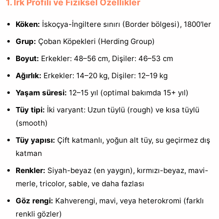
1. Irk Profili ve Fiziksel Özellikler
Köken:
İskoçya-İngiltere sınırı (Border bölgesi), 1800'ler
Grup:
Çoban Köpekleri (Herding Group)
Boyut:
Erkekler: 48–56 cm, Dişiler: 46–53 cm
Ağırlık:
Erkekler: 14–20 kg, Dişiler: 12–19 kg
Yaşam süresi:
12–15 yıl (optimal bakımda 15+ yıl)
Tüy tipi:
İki varyant: Uzun tüylü (rough) ve kısa tüylü
(smooth)
Tüy yapısı:
Çift katmanlı, yoğun alt tüy, su geçirmez dış
katman
Renkler:
Siyah-beyaz (en yaygın), kırmızı-beyaz, mavi-
merle, tricolor, sable, ve daha fazlası
Göz rengi:
Kahverengi, mavi, veya heterokromi (farklı
renkli gözler)