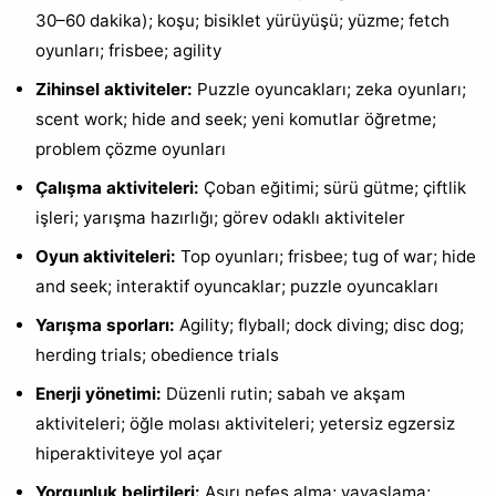
30–60 dakika); koşu; bisiklet yürüyüşü; yüzme; fetch
oyunları; frisbee; agility
Zihinsel aktiviteler:
Puzzle oyuncakları; zeka oyunları;
scent work; hide and seek; yeni komutlar öğretme;
problem çözme oyunları
Çalışma aktiviteleri:
Çoban eğitimi; sürü gütme; çiftlik
işleri; yarışma hazırlığı; görev odaklı aktiviteler
Oyun aktiviteleri:
Top oyunları; frisbee; tug of war; hide
and seek; interaktif oyuncaklar; puzzle oyuncakları
Yarışma sporları:
Agility; flyball; dock diving; disc dog;
herding trials; obedience trials
Enerji yönetimi:
Düzenli rutin; sabah ve akşam
aktiviteleri; öğle molası aktiviteleri; yetersiz egzersiz
hiperaktiviteye yol açar
Yorgunluk belirtileri:
Aşırı nefes alma; yavaşlama;