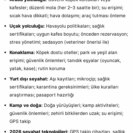
kafesler; düzenli mola (her 2–3 saatte bir); su erişimi;
sıcak hava dikkati; hava dolaşımı; araç tutması önleme
Uçak yolculuğu:
Havayolu politikaları; sağlık
sertifikaları; uygun kafes boyutu; önceden rezervasyon;
stres yönetimi; sedasyon (veteriner önerisi ile)
Konaklama:
Köpek dostu oteller; park ve yeşil alan
erişimi; güvenlik önlemleri; tanıdık eşyalar (oyuncak,
yatak, kase); rutin koruma
Yurt dışı seyahat:
Aşı kayıtları; mikroçip; sağlık
sertifikaları; karantina gereksinimleri; ülke kuralları
araştırması; pasaport hazırlığı
Kamp ve doğa:
Doğa yürüyüşleri; kamp aktiviteleri;
güvenlik önlemleri; zehirli bitkilerden uzak; su erişimi;
GPS takip
2026 seyahat teknolojileri:
GPS takip cihazları, sağlık