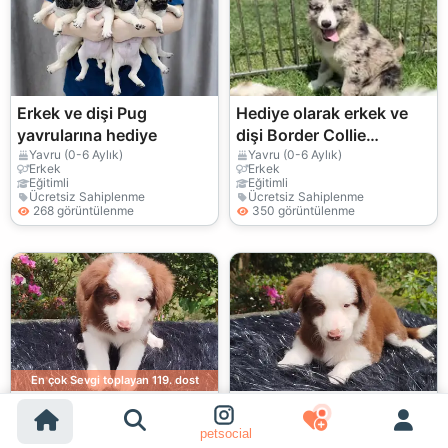
Erkek ve dişi Pug
Hediye olarak erkek ve
yavrularına hediye
dişi Border Collie
yavruları verilecektir.
Yavru (0-6 Aylık)
Yavru (0-6 Aylık)
Erkek
Erkek
Eğitimli
Eğitimli
Ücretsiz Sahiplenme
Ücretsiz Sahiplenme
268 görüntülenme
350 görüntülenme
En çok Sevgi toplayan 119. dost
Erkek ve dişi Border
Sevimli Border Collie
Collie yavruları hediye
Yavruları
petsocial