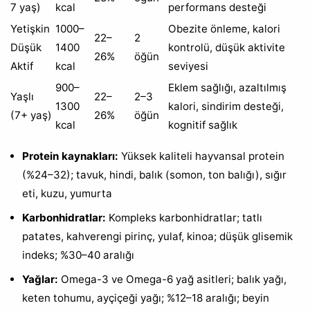
7 yaş)
kcal
performans desteği
Yetişkin
1000–
Obezite önleme, kalori
22–
2
Düşük
1400
kontrolü, düşük aktivite
26%
öğün
Aktif
kcal
seviyesi
900–
Eklem sağlığı, azaltılmış
Yaşlı
22–
2–3
1300
kalori, sindirim desteği,
(7+ yaş)
26%
öğün
kcal
kognitif sağlık
Protein kaynakları:
Yüksek kaliteli hayvansal protein
(%24–32); tavuk, hindi, balık (somon, ton balığı), sığır
eti, kuzu, yumurta
Karbonhidratlar:
Kompleks karbonhidratlar; tatlı
patates, kahverengi pirinç, yulaf, kinoa; düşük glisemik
indeks; %30–40 aralığı
Yağlar:
Omega-3 ve Omega-6 yağ asitleri; balık yağı,
keten tohumu, ayçiçeği yağı; %12–18 aralığı; beyin