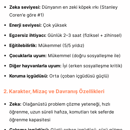
Zeka seviyesi:
Dünyanın en zeki köpek ırkı (Stanley
Coren'e göre #1)
Enerji seviyesi:
Çok yüksek
Egzersiz ihtiyacı:
Günlük 2–3 saat (fiziksel + zihinsel)
Eğitilebilirlik:
Mükemmel (5/5 yıldız)
Çocuklarla uyum:
Mükemmel (doğru sosyalleşme ile)
Diğer hayvanlarla uyum:
İyi (erken sosyalleşme kritik)
Koruma içgüdüsü:
Orta (çoban içgüdüsü güçlü)
2. Karakter, Mizaç ve Davranış Özellikleri
Zeka:
Olağanüstü problem çözme yeteneği, hızlı
öğrenme, uzun süreli hafıza, komutları tek seferde
öğrenme kapasitesi
Çalışma içgüdüsü:
Güçlü çoban içgüdüsü, sürü gütme