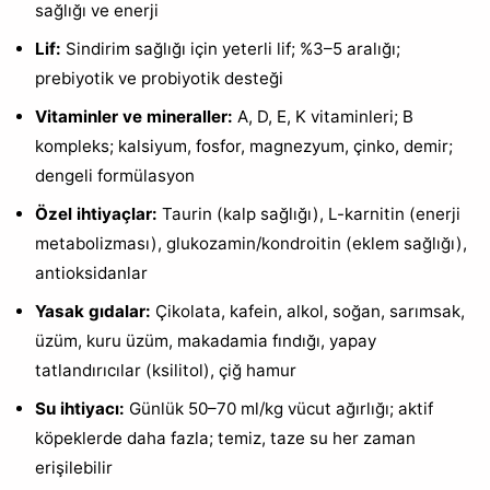
sağlığı ve enerji
Lif:
Sindirim sağlığı için yeterli lif; %3–5 aralığı;
prebiyotik ve probiyotik desteği
Vitaminler ve mineraller:
A, D, E, K vitaminleri; B
kompleks; kalsiyum, fosfor, magnezyum, çinko, demir;
dengeli formülasyon
Özel ihtiyaçlar:
Taurin (kalp sağlığı), L-karnitin (enerji
metabolizması), glukozamin/kondroitin (eklem sağlığı),
antioksidanlar
Yasak gıdalar:
Çikolata, kafein, alkol, soğan, sarımsak,
üzüm, kuru üzüm, makadamia fındığı, yapay
tatlandırıcılar (ksilitol), çiğ hamur
Su ihtiyacı:
Günlük 50–70 ml/kg vücut ağırlığı; aktif
köpeklerde daha fazla; temiz, taze su her zaman
erişilebilir