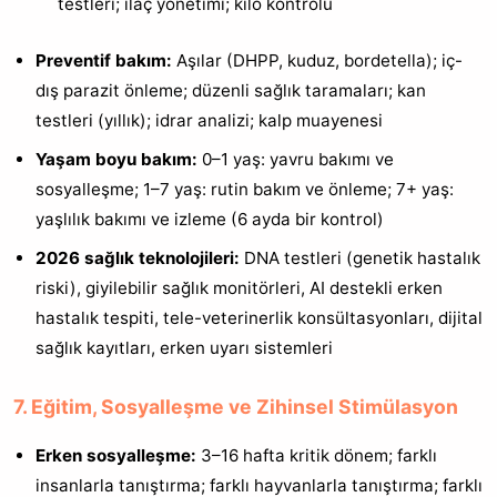
testleri; ilaç yönetimi; kilo kontrolü
Preventif bakım:
Aşılar (DHPP, kuduz, bordetella); iç-
dış parazit önleme; düzenli sağlık taramaları; kan
testleri (yıllık); idrar analizi; kalp muayenesi
Yaşam boyu bakım:
0–1 yaş: yavru bakımı ve
sosyalleşme; 1–7 yaş: rutin bakım ve önleme; 7+ yaş:
yaşlılık bakımı ve izleme (6 ayda bir kontrol)
2026 sağlık teknolojileri:
DNA testleri (genetik hastalık
riski), giyilebilir sağlık monitörleri, AI destekli erken
hastalık tespiti, tele-veterinerlik konsültasyonları, dijital
sağlık kayıtları, erken uyarı sistemleri
7. Eğitim, Sosyalleşme ve Zihinsel Stimülasyon
Erken sosyalleşme:
3–16 hafta kritik dönem; farklı
insanlarla tanıştırma; farklı hayvanlarla tanıştırma; farklı