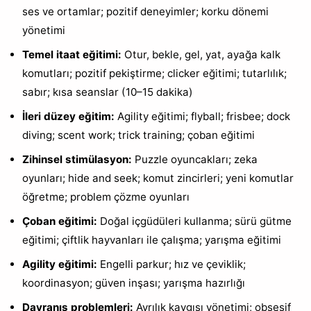
ses ve ortamlar; pozitif deneyimler; korku dönemi
yönetimi
Temel itaat eğitimi:
Otur, bekle, gel, yat, ayağa kalk
komutları; pozitif pekiştirme; clicker eğitimi; tutarlılık;
sabır; kısa seanslar (10–15 dakika)
İleri düzey eğitim:
Agility eğitimi; flyball; frisbee; dock
diving; scent work; trick training; çoban eğitimi
Zihinsel stimülasyon:
Puzzle oyuncakları; zeka
oyunları; hide and seek; komut zincirleri; yeni komutlar
öğretme; problem çözme oyunları
Çoban eğitimi:
Doğal içgüdüleri kullanma; sürü gütme
eğitimi; çiftlik hayvanları ile çalışma; yarışma eğitimi
Agility eğitimi:
Engelli parkur; hız ve çeviklik;
koordinasyon; güven inşası; yarışma hazırlığı
Davranış problemleri:
Ayrılık kaygısı yönetimi; obsesif