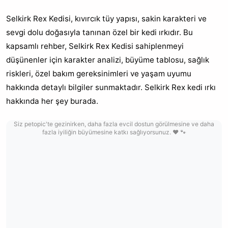
Selkirk Rex Kedisi, kıvırcık tüy yapısı, sakin karakteri ve
sevgi dolu doğasıyla tanınan özel bir kedi ırkıdır. Bu
kapsamlı rehber, Selkirk Rex Kedisi sahiplenmeyi
düşünenler için karakter analizi, büyüme tablosu, sağlık
riskleri, özel bakım gereksinimleri ve yaşam uyumu
hakkında detaylı bilgiler sunmaktadır. Selkirk Rex kedi ırkı
hakkında her şey burada.
Siz petopic'te gezinirken, daha fazla evcil dostun görülmesine ve daha
fazla iyiliğin büyümesine katkı sağlıyorsunuz. ❤️ 🐾