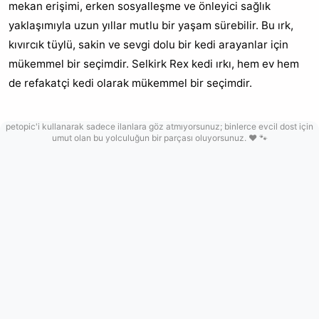
mekan erişimi, erken sosyalleşme ve önleyici sağlık
yaklaşımıyla uzun yıllar mutlu bir yaşam sürebilir. Bu ırk,
kıvırcık tüylü, sakin ve sevgi dolu bir kedi arayanlar için
mükemmel bir seçimdir. Selkirk Rex kedi ırkı, hem ev hem
de refakatçi kedi olarak mükemmel bir seçimdir.
petopic'i kullanarak sadece ilanlara göz atmıyorsunuz; binlerce evcil dost için
umut olan bu yolculuğun bir parçası oluyorsunuz. ❤️ 🐾