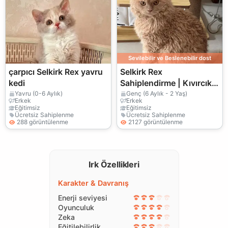
Sevilebilir ve Beslenebilir dost
çarpıcı Selkirk Rex yavru
Selkirk Rex
kedi
Sahiplendirme | Kıvırcık
Tüylü ve Tatlı Mizaçlı
Yavru (0-6 Aylık)
Genç (6 Aylık - 2 Yaş)
Erkek
Erkek
Eğitimsiz
Eğitimsiz
Ücretsiz Sahiplenme
Ücretsiz Sahiplenme
288 görüntülenme
2127 görüntülenme
Irk Özellikleri
Karakter & Davranış
Enerji seviyesi
Oyunculuk
Zeka
Eğitilebilirlik