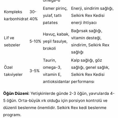
omega-6
Esmer pirinç,
Enerji, sindirim sağlığı,
Kompleks
30-
yulaf, tatlı
Selkirk Rex Kedisi
karbonhidrat
40%
patates
enerji ihtiyacı
Bağırsak sağlığı,
Havuç, kabak,
Lif ve
vitamin desteği,
5-10%
yeşil fasulye,
sebzeler
sindirim, Selkirk Rex
brokoli
sağlığı
Taurin,
Kalp sağlığı, göz
Özel
omega-3,
sağlığı, genel sağlık,
3-5%
takviyeler
vitamin E,
Selkirk Rex Kedisi
antioksidanlar
performansı
Öğün Düzeni:
Yetişkinlerde günde 2-3 öğün, yavrularda 4-
5 öğün. Orta-büyük ırk olduğu için porsiyon kontrolü ve
düzenli beslenme önemlidir. Selkirk Rex kedi beslenme
programı.