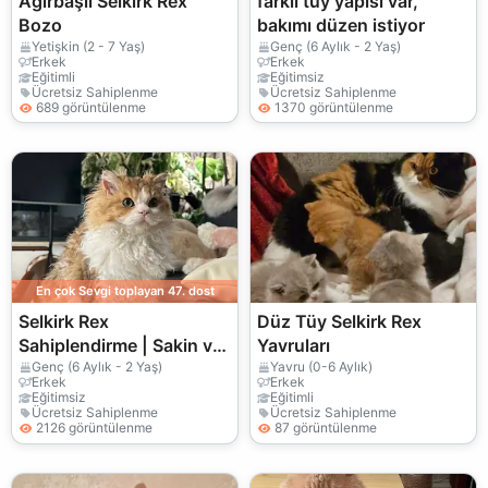
Ağırbaşlı Selkirk Rex
farklı tüy yapısı var,
Bozo
bakımı düzen istiyor
Yetişkin (2 - 7 Yaş)
Genç (6 Aylık - 2 Yaş)
Erkek
Erkek
Eğitimli
Eğitimsiz
Ücretsiz Sahiplenme
Ücretsiz Sahiplenme
689 görüntülenme
1370 görüntülenme
En çok Sevgi toplayan 47. dost
Selkirk Rex
Düz Tüy Selkirk Rex
Sahiplendirme | Sakin ve
Yavruları
Uysal Karakter
Genç (6 Aylık - 2 Yaş)
Yavru (0-6 Aylık)
Erkek
Erkek
Eğitimsiz
Eğitimli
Ücretsiz Sahiplenme
Ücretsiz Sahiplenme
2126 görüntülenme
87 görüntülenme