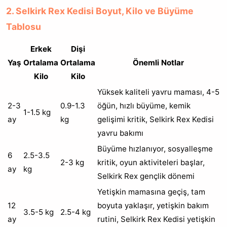
2. Selkirk Rex Kedisi Boyut, Kilo ve Büyüme
Tablosu
Erkek
Dişi
Yaş
Ortalama
Ortalama
Önemli Notlar
Kilo
Kilo
Yüksek kaliteli yavru maması, 4-5
2-3
0.9-1.3
öğün, hızlı büyüme, kemik
1-1.5 kg
ay
kg
gelişimi kritik, Selkirk Rex Kedisi
yavru bakımı
Büyüme hızlanıyor, sosyalleşme
6
2.5-3.5
2-3 kg
kritik, oyun aktiviteleri başlar,
ay
kg
Selkirk Rex gençlik dönemi
Yetişkin mamasına geçiş, tam
12
boyuta yaklaşır, yetişkin bakım
3.5-5 kg
2.5-4 kg
ay
rutini, Selkirk Rex Kedisi yetişkin