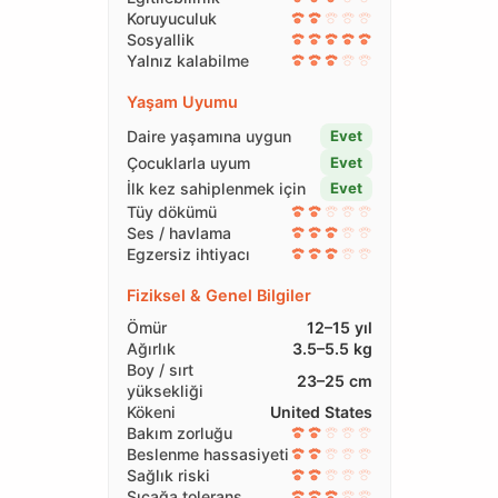
Koruyuculuk
Sosyallik
Yalnız kalabilme
Yaşam Uyumu
Daire yaşamına uygun
Evet
Çocuklarla uyum
Evet
İlk kez sahiplenmek için
Evet
Tüy dökümü
Ses / havlama
Egzersiz ihtiyacı
Fiziksel & Genel Bilgiler
Ömür
12–15 yıl
Ağırlık
3.5–5.5 kg
Boy / sırt
23–25 cm
yüksekliği
Kökeni
United States
Bakım zorluğu
Beslenme hassasiyeti
Sağlık riski
Sıcağa tolerans