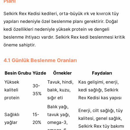
Planı
Selkirk Rex Kedisi kedileri, orta-büyük ırk ve kıvırcık tüy
yapıları nedeniyle özel beslenme planı gerektirir. Doğal
kedi özellikleri nedeniyle yüksek protein ve dengeli
beslenme ihtiyacı vardır. Selkirk Rex kedi beslenmesi kritik
öneme sahiptir.
4.1 Günlük Beslenme Oranları
Besin Grubu
Yüzde
Örnekler
Faydaları
Yüksek
Tavuk, hindi,
Kas gelişimi, enerji,
30-
kaliteli
balık, kuzu,
kedi sağlığı, Selkirk
35%
protein
sığır eti
Rex Kedisi kas yapısı
Balık yağı,
Enerji, cilt sağlığı, tüy
Sağlıklı
15-
tavuk yağı,
kalitesi, genel sağlık,
yağlar
20%
omega-3,
Selkirk Rex tüy bakımı