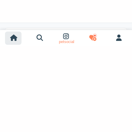
热门搜索
petsocial
狗狗领养
猫咪领养
狗狗出售
猫咪出售
收容所狗狗领养
收容所猫咪领养
走失狗狗
走失猫咪
狗狗配种
显示更多
猫咪配种
寻宠领养者
宠物信息
petopic