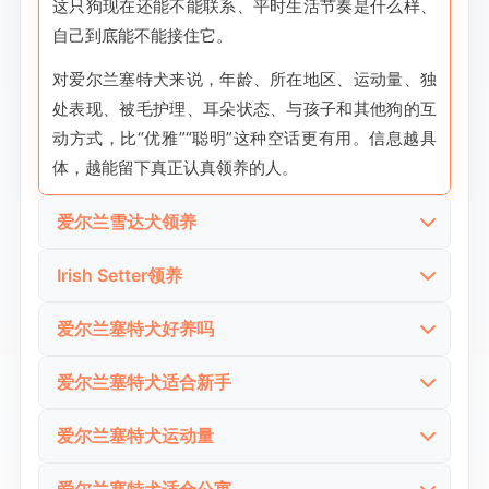
这只狗现在还能不能联系、平时生活节奏是什么样、
自己到底能不能接住它。
对爱尔兰塞特犬来说，年龄、所在地区、运动量、独
处表现、被毛护理、耳朵状态、与孩子和其他狗的互
动方式，比“优雅”“聪明”这种空话更有用。信息越具
体，越能留下真正认真领养的人。
爱尔兰雪达犬领养
很多用户不会只搜“爱尔兰塞特犬”，也会直接搜“爱尔
Irish Setter领养
兰雪达犬领养”。会这样搜的人，通常已经知道自己找
有些用户会直接搜“Irish Setter领养”，这类搜索往往
的是 Irish Setter，只是习惯使用更常见的中文译名
爱尔兰塞特犬好养吗
更接近精准流量。对方通常已经做过功课，知道自己
进入结果。
“爱尔兰塞特犬好养吗”是非常典型的决定前搜索。很
找的不是普通陪伴犬，而是一只精力充沛、很爱参与
爱尔兰塞特犬适合新手
所以页面不能只守着一个名字写，而要把爱尔兰塞特
多人先被那身红毛和友好气质吸引，后面才开始认真
家庭活动、需要大量运动和陪伴的猎鸟犬。
搜索“爱尔兰塞特犬适合新手”的人，通常已经意识到
犬、爱尔兰雪达犬、Irish Setter这些认知自然接住。
问自己，能不能接受这不是一只只靠温柔就自动省心
爱尔兰塞特犬运动量
所以这部分内容最该强调的，不是历史故事，而是它
亲人和好养不是一回事。爱尔兰塞特犬的问题从来不
名字接住之后，真正决定用户会不会继续看的，是你
的狗，而是一只体力、参与欲和情绪存在感都很高的
搜“爱尔兰塞特犬运动量”的用户，基本已经从“外形喜
到底适不适合家庭生活、运动需求有多重、是不是容
是凶，而是很多人低估了它的体力、兴奋程度、外出
有没有把它的高活动量和家庭适配难点写透。
运动型犬。
爱尔兰塞特犬适合公寓