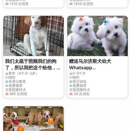
1216 次浏览
1206 次浏览
我们太疏于照顾我们的狗
赠送马尔济斯犬幼犬
了，所以我把这个给他，希
Whatsapp
望这种情况不会再继续下
(+34)611386992
青年（6个月-2岁）
0-6个月
雄性
雄性
去。
未受过教育
受过训练
免费领养
免费领养
英国塞特犬
英国塞特犬
995 次浏览
39 次浏览