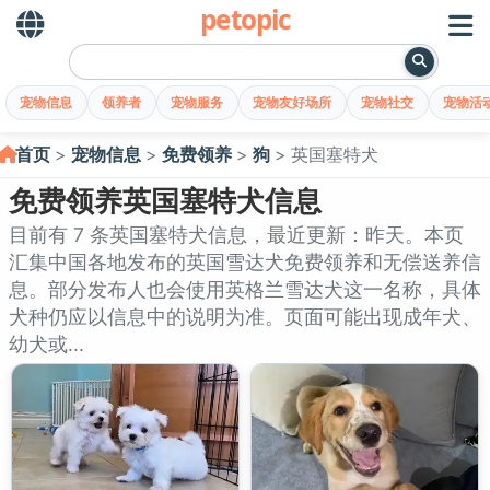
petopic
宠物信息
领养者
宠物服务
宠物友好场所
宠物社交
宠物活
首页
宠物信息
免费领养
狗
英国塞特犬
免费领养英国塞特犬信息
目前有 7 条英国塞特犬信息，最近更新：昨天。本页
汇集中国各地发布的英国雪达犬免费领养和无偿送养信
息。部分发布人也会使用英格兰雪达犬这一名称，具体
犬种仍应以信息中的说明为准。页面可能出现成年犬、
幼犬或...