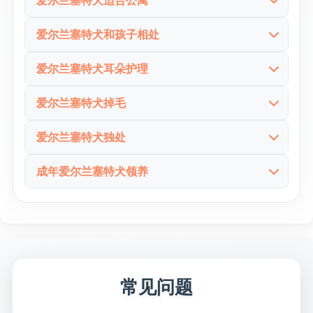
欢”走到“我能不能真养”这一步了。对这个品种来说，
易因为兴奋过头而把日常节奏搞乱。精准流量最怕看
需求，还有它在年轻阶段常常特别爱玩这一点。
很多城市用户会先搜“爱尔兰塞特犬适合公寓”再决定
真正有参考价值的内容，不该只给“好养”或“不好养”
运动不是附加项，而是决定它能不能在家庭环境里稳
到一堆空泛赞美。
爱尔兰塞特犬和孩子相处
所以这里最该写的，不是一句“适合”或“不适合”，而
要不要继续看领养信息。这个搜索背后很现实，用户
的偷懒答案，而要把现实讲透。它很亲人，也很会和
定生活的核心条件。
“爱尔兰塞特犬和孩子相处”是非常真实的一类搜索，
是新手到底要面对什么。愿意长期运动、愿意做基础
想知道它虽然亲人、漂亮，但会不会因为运动量大、
家庭建立连接，但运动、训练、独处和被毛耳朵护理
爱尔兰塞特犬耳朵护理
这一块最该讲明白的，不是笼统一句“精力大”，而是
因为很多家庭考虑它，正是冲着亲人和活泼去的。这
服从训练、愿意接受它不是低需求家庭犬的新手，才
兴奋度高和空间需求，把公寓生活变得很累。
都不能放松。你愿意给它足够生活空间，它会非常快
很多用户会直接搜“爱尔兰塞特犬耳朵护理”，这说明
它需要持续而且质量够高的活动。长时间散步、奔
个品种通常确实很喜欢参与家庭活动，也常常乐于和
更可能把它养稳。
爱尔兰塞特犬掉毛
乐；你只想图轻松，它很快就会把难点摆出来。
对这个品种来说，真正关键的不是它能不能进公寓，
他已经从喜欢外表走到现实管理这一步了。这个搜索
跑、捡球、野外探索、游泳、陪主人徒步，这些都比
孩子一起玩。
很多人看到爱尔兰塞特犬那身亮红色长饰毛，就会自
而是你有没有能力在公寓外把它的精力消耗掉。要是
背后的问题不是它耳朵好不好看，而是这种有长耳和
短暂下楼转一圈更接近它真正舒服的节奏。
爱尔兰塞特犬独处
但这部分最该讲明白的，不只是“对孩子好”，还要写
然去搜“爱尔兰塞特犬掉毛”。这种搜索背后的用户，
活动不够、陪伴不够、训练也跟不上，再大的耐心都
饰毛的狗，耳道和耳周护理到底要不要长期重视。
“爱尔兰塞特犬独处”这类搜索很真实，因为很多人白
清它兴奋起来会不会太冲、会不会扑人、会不会因为
并不是排斥长毛犬，而是想确认它到底是掉毛重，还
会被它的精力磨掉。
成年爱尔兰塞特犬领养
真正有价值的内容，应该把定期检查、清洁频率、游
天要上班，不可能整天陪着狗。问题不在于它能不能
太热情而把小孩撞到。真正的家庭适配，不是只看性
是护理重。
搜索“成年爱尔兰塞特犬领养”的人，通常比只看幼犬
泳后注意事项和发红异味的观察写清楚。对爱尔兰塞
一个人待，而在于一个人待多久、有没有提前训练、
格甜不甜，还要看主人会不会管节奏。
这类内容最该说清的是，它并不是零掉毛路线，但真
的人更接近现实。成年个体的运动节奏、对孩子和其
特犬来说，耳朵护理不是边角问题，而是长期舒服不
有没有足够活动和安全感。
正更考验人的往往是梳理和防打结，而不只是毛量本
他狗的互动方式、被毛状态、牵引表现和独处习惯，
舒服的关键之一。
这个品种通常很喜欢跟人一起活动，也不太适合长期
身。长得漂亮不代表自然就容易维持，这一点必须说
往往都已经更清楚，反而更容易做判断。
被晾着。如果独处时开始无聊、过度兴奋、轻微破坏
透。
所以这部分最该写的不是它还可不可爱，而是它现在
常见问题
或者明显焦躁，那通常不是突然变坏，而是它的生活
的真实生活状态。对认真找家庭伴侣犬的人来说，已
节奏没有被安排对。