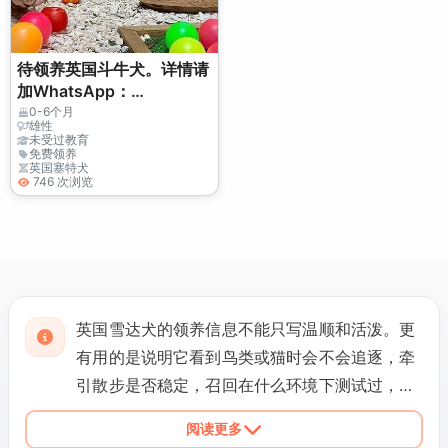
待领养英国斗牛犬。详情请
加WhatsApp：
+27848239748
0-6个月
雄性
未受过教育
免费领养
英国塞特犬
746 次浏览
英国雪达犬的领养信息不能只写温顺和活泼。更
有用的是说明它看到鸟类或猫时会不会追逐，牵
引散步是否稳定，召回在什么环境下测试过，以
及能否独自在家。若它过去生活在犬舍、院子或
阅读更多
狩猎环境中，还应写清对电梯、楼梯、车辆和室