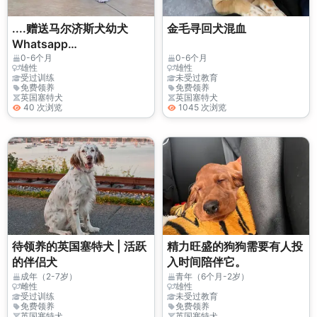
....赠送马尔济斯犬幼犬
金毛寻回犬混血
Whatsapp
(+34)611386992
0-6个月
0-6个月
雄性
雄性
受过训练
未受过教育
免费领养
免费领养
英国塞特犬
英国塞特犬
40 次浏览
1045 次浏览
待领养的英国塞特犬 | 活跃
精力旺盛的狗狗需要有人投
的伴侣犬
入时间陪伴它。
成年（2-7岁）
青年（6个月-2岁）
雌性
雄性
受过训练
未受过教育
免费领养
免费领养
英国塞特犬
英国塞特犬