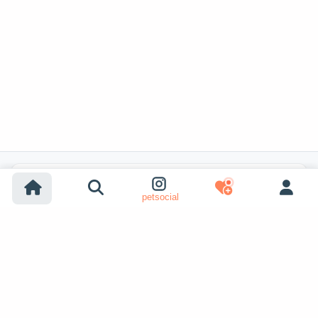
Búsquedas populares
petsocial
Adopción de perros
Adopción de gatos
Perros en venta
Gatos en venta
Adopción desde refugio (perro)
Adopción desde refugio (gato)
Perros perdidos