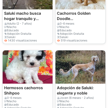
Saluki macho busca
Cachorros Golden
hogar tranquilo y
Doodle
comprometido (adopción
multigeneracionales
Adulto (2 - 7 años)
0-6 meses
Macho
Macho
gratuita)
disponibles
Educado
Educado
Adopción Gratuita
Adopción Gratuita
Saluki
Saluki
1430 visualizaciones
519 visualizaciones
Hermosos cachorros
Adopción de Saluki:
Shihpoo
elegante y noble
0-6 meses
Joven (6 meses - 2 años)
Macho
Macho
Educado
Educado
Adopción Gratuita
Adopción Gratuita