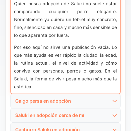
Quien busca adopción de Saluki no suele estar
comparando cualquier perro elegante.
Normalmente ya quiere un lebrel muy concreto,
fino, silencioso en casa y mucho más sensible de
lo que aparenta por fuera.
Por eso aquí no sirve una publicación vacía. Lo
que más ayuda es ver rápido la ciudad, la edad,
la rutina actual, el nivel de actividad y cómo
convive con personas, perros o gatos. En el
Saluki, la forma de vivir pesa mucho más que la
estética.
Galgo persa en adopción
En España mucha gente no busca por Saluki,
Saluki en adopción cerca de mí
sino por galgo persa. Esa intención suele ser
Esta búsqueda tiene intención alta porque el
muy clara y está orientada a ver perros
Cachorro Saluki en adopción