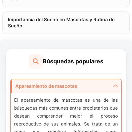
entienden la importancia de las pruebas de
salud, socialización adecuada, y encontrar
Importancia del Sueño en Mascotas y Rutina de
hogares amorosos para las crías. Desde
Sueño
razas populares hasta compañeros únicos,
encuentra el apareamiento perfecto para tu
mascota mientras contribuyes a poblaciones
saludables de mascotas.
Búsquedas populares
Apareamiento de mascotas
El apareamiento de mascotas es una de las
búsquedas más comunes entre propietarios que
desean comprender mejor el proceso
reproductivo de sus animales. Se trata de un
tema que requiere información clara,