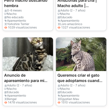
Perro macho buscando
Amazonas para cría |
hembra
Macho adulto |
Apareamiento
0-6 meses
Adulto (2 - 7 años)
Macho
Macho
responsable
No educado
Educado
Apareamiento
Apareamiento
Yorkshire Terrier
Loro amazónico
1029 visualizaciones
1327 visualizaciones
Anuncio de
Queremos criar el gato
apareamiento para mi
que adoptamos cuando
gato bengalí criado en un
vinimos de Egipto.
Adulto (2 - 7 años)
Adulto (2 - 7 años)
Macho
Macho
entorno familiar
Educado
Educado
Apareamiento
Apareamiento
Bengal
Egyptian Mau
1478 visualizaciones
1510 visualizaciones