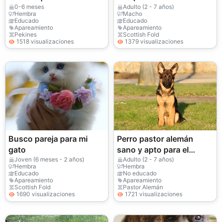
para nuestro hijo de 2
0-6 meses
Adulto (2 - 7 años)
Hembra
Macho
años.
Educado
Educado
Apareamiento
Apareamiento
Pekines
Scottish Fold
1518 visualizaciones
1379 visualizaciones
Busco pareja para mi
Perro pastor alemán
gato
sano y apto para el
apareamiento
Joven (6 meses - 2 años)
Adulto (2 - 7 años)
Hembra
Hembra
Educado
No educado
Apareamiento
Apareamiento
Scottish Fold
Pastor Alemán
1690 visualizaciones
1721 visualizaciones