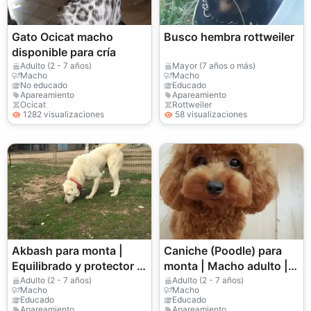
Gato Ocicat macho
Busco hembra rottweiler
disponible para cría
Adulto (2 - 7 años)
Mayor (7 años o más)
Macho
Macho
No educado
Educado
Apareamiento
Apareamiento
Ocicat
Rottweiler
1282 visualizaciones
58 visualizaciones
Akbash para monta |
Caniche (Poodle) para
Equilibrado y protector |
monta | Macho adulto |
Solo trato responsable
Solo trato responsable
Adulto (2 - 7 años)
Adulto (2 - 7 años)
Macho
Macho
Educado
Educado
Apareamiento
Apareamiento