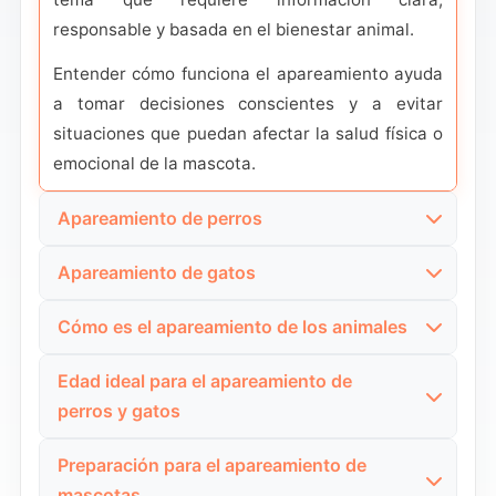
responsable y basada en el bienestar animal.
Entender cómo funciona el apareamiento ayuda
a tomar decisiones conscientes y a evitar
situaciones que puedan afectar la salud física o
emocional de la mascota.
Apareamiento de perros
El apareamiento en perros depende de factores
Apareamiento de gatos
como la edad, el estado de salud y el
El apareamiento de los gatos suele generar
comportamiento de ambos animales. Muchos
Cómo es el apareamiento de los animales
muchas dudas debido a los comportamientos
propietarios buscan información para reconocer
Esta búsqueda refleja un interés general por
intensos que pueden aparecer durante el celo.
el momento adecuado y garantizar un proceso
Edad ideal para el apareamiento de
conocer el proceso biológico del apareamiento
Comprender estas conductas permite a los
natural.
perros y gatos
animal. Cada especie tiene características
dueños manejar la situación con mayor calma.
La edad ideal para el apareamiento es una de
Un entorno tranquilo y la supervisión
específicas que influyen en cómo se desarrolla
Preparación para el apareamiento de
Una correcta información reduce el estrés tanto
las principales preocupaciones de los
responsable contribuyen a que el apareamiento
la reproducción.
mascotas