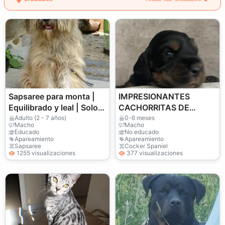
Sapsaree para monta |
IMPRESIONANTES
Equilibrado y leal | Solo
CACHORRITAS DE
criadores responsables
COCKER SPANIEL DE
Adulto (2 - 7 años)
0-6 meses
Macho
Macho
EXPOSICIÓN
Educado
No educado
Apareamiento
Apareamiento
Sapsaree
Cocker Spaniel
1255 visualizaciones
377 visualizaciones