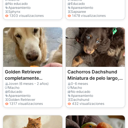
No educado
Educado
Apareamiento
Apareamiento
Sphynx
Sapsaree
1303 visualizaciones
1478 visualizaciones
Golden Retriever
Cachorros Dachshund
completamente
Miniatura de pelo largo,
vacunado
registrados en el Kennel
Joven (6 meses - 2 años)
0-6 meses
Macho
Macho
Club, con pedigrí de
Educado
No educado
Apareamiento
Apareamiento
campeones
Golden Retriever
Dachshund
1317 visualizaciones
432 visualizaciones