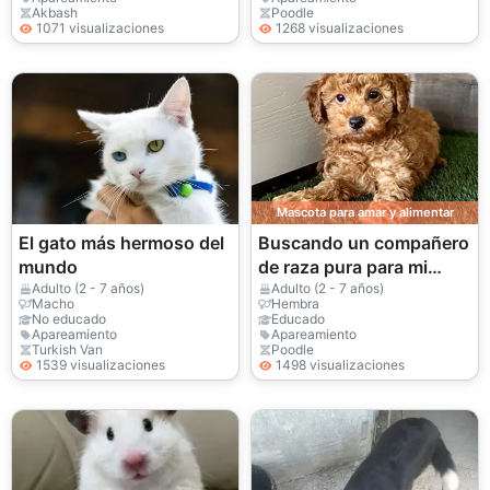
Akbash
Poodle
1071 visualizaciones
1268 visualizaciones
Mascota para amar y alimentar
El gato más hermoso del
Buscando un compañero
mundo
de raza pura para mi
caniche toy hembra de 2
Adulto (2 - 7 años)
Adulto (2 - 7 años)
Macho
Hembra
años
No educado
Educado
Apareamiento
Apareamiento
Turkish Van
Poodle
1539 visualizaciones
1498 visualizaciones