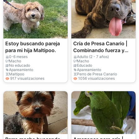
Estoy buscando pareja
Cría de Presa Canario |
para mi hija Maltipoo.
Combinando fuerza y
estabilidad
0-6 meses
Adulto (2 - 7 años)
Macho
Macho
No educado
Educado
Apareamiento
Apareamiento
Maltipoo
Perro de Presa Canario
917 visualizaciones
1056 visualizaciones