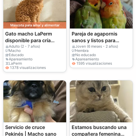
Mascota para amar y alimentar
Gato macho LaPerm
Pareja de agapornis
disponible para cría
sanos y listos para
responsable
reproducirse
Adulto (2 - 7 años)
Joven (6 meses - 2 años)
Macho
Hembra
Educado
No educado
Apareamiento
Apareamiento
LaPerm
1595 visualizaciones
1378 visualizaciones
Servicio de cruce
Estamos buscando una
Pekinés | Macho sano
compañera femenina