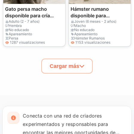
Gato persa macho
Hámster rumano
disponible para cría
disponible para
responsable
apareamiento
Adulto (2 - 7 años)
Joven (6 meses - 2 años)
Hembra
Macho
No educado
No educado
Apareamiento
Apareamiento
Persa
Hámster Rumanos
1287 visualizaciones
1153 visualizaciones
Cargar más
Conecta con una red de criadores
experimentados y responsables para
encontrar las mejores oportunidades de