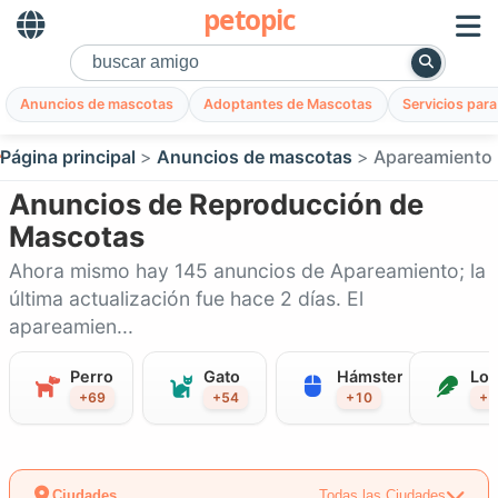
petopic
Anuncios de mascotas
Adoptantes de Mascotas
Servicios par
Página principal
Anuncios de mascotas
Apareamiento
Anuncios de Reproducción de
Mascotas
Ahora mismo hay 145 anuncios de Apareamiento; la
última actualización fue hace 2 días. El
apareamien...
Perro
Gato
Hámster
Lor
+69
+54
+10
+7
Ciudades
Todas las Ciudades