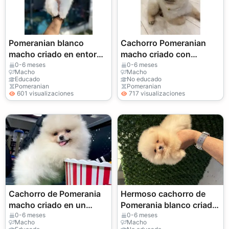
Pomeranian blanco
Cachorro Pomeranian
macho criado en entorno
macho criado con
familiar
dedicación familiar
0-6 meses
0-6 meses
Macho
Macho
Educado
No educado
Pomeranian
Pomeranian
601 visualizaciones
717 visualizaciones
Cachorro de Pomerania
Hermoso cachorro de
macho criado en un
Pomerania blanco criado
entorno familiar.
en un entorno familiar.
0-6 meses
0-6 meses
Macho
Macho