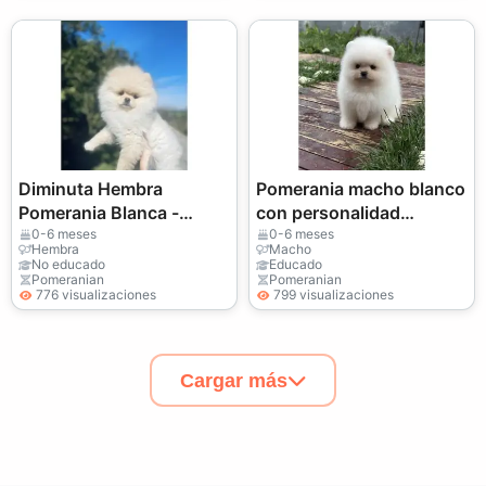
Diminuta Hembra
Pomerania macho blanco
Pomerania Blanca -
con personalidad
¡Súper Tranquila y Dulce!
segura.
0-6 meses
0-6 meses
Hembra
Macho
No educado
Educado
Pomeranian
Pomeranian
776 visualizaciones
799 visualizaciones
Cargar más