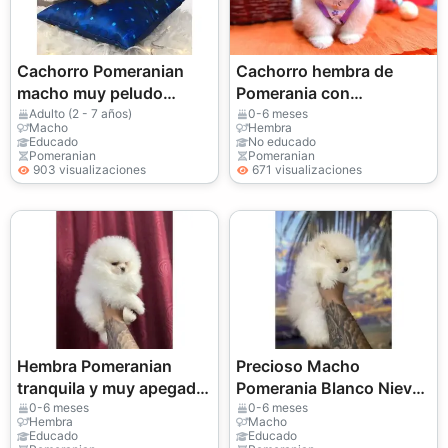
Cachorro Pomeranian
Cachorro hembra de
macho muy peludo
Pomerania con
criado en casa
temperamento tranquilo
Adulto (2 - 7 años)
0-6 meses
Macho
Hembra
y apariencia elegante.
Educado
No educado
Pomeranian
Pomeranian
903 visualizaciones
671 visualizaciones
Hembra Pomeranian
Precioso Macho
tranquila y muy apegada
Pomerania Blanco Nieve
a las personas
- ¡Un Osito Muy
0-6 meses
0-6 meses
Hembra
Macho
Cariñoso!
Educado
Educado