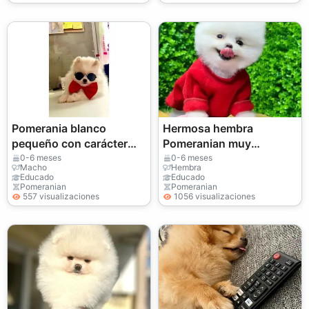
Pomerania blanco
Hermosa hembra
pequeño con carácter
Pomeranian muy
sociable y atento
cariñosa y tranquila
0-6 meses
0-6 meses
Macho
Hembra
Educado
Educado
Pomeranian
Pomeranian
557 visualizaciones
1056 visualizaciones