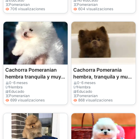
Educado
No educado
Pomeranian
Pomeranian
706 visualizaciones
604 visualizaciones
Cachorra Pomeranian
Cachorra Pomerania
hembra tranquila y muy
hembra, tranquila y muy
apegada a las personas
cariñosa
0-6 meses
0-6 meses
Hembra
Hembra
Educado
Educado
Pomeranian
Pomeranian
699 visualizaciones
868 visualizaciones