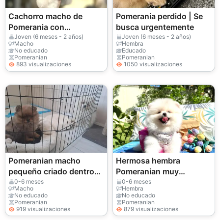
Cachorro macho de
Pomerania perdido | Se
Pomerania con
busca urgentemente
temperamento estable y
Joven (6 meses - 2 años)
Joven (6 meses - 2 años)
Macho
Hembra
fuerte vínculo.
No educado
Educado
Pomeranian
Pomeranian
893 visualizaciones
1050 visualizaciones
Pomeranian macho
Hermosa hembra
pequeño criado dentro
Pomeranian muy
del hogar
cariñosa y tranquila
0-6 meses
0-6 meses
Macho
Hembra
No educado
No educado
Pomeranian
Pomeranian
919 visualizaciones
879 visualizaciones