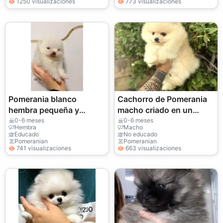
1250 visualizaciones
773 visualizaciones
Pomerania blanco
Cachorro de Pomerania
hembra pequeña y
macho criado en un
sociable
entorno familiar.
0-6 meses
0-6 meses
Hembra
Macho
Educado
No educado
Pomeranian
Pomeranian
741 visualizaciones
663 visualizaciones