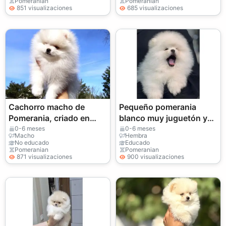
Pomeranian
Pomeranian
851 visualizaciones
685 visualizaciones
Cachorro macho de
Pequeño pomerania
Pomerania, criado en
blanco muy juguetón y
casa con un fuerte
sociable
0-6 meses
0-6 meses
Macho
Hembra
vínculo social.
No educado
Educado
Pomeranian
Pomeranian
871 visualizaciones
900 visualizaciones