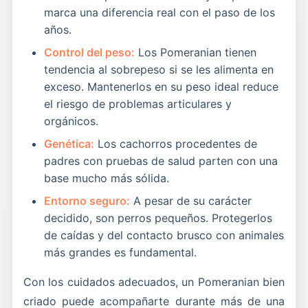
Consulta los anuncios actuales de
Pomeranian
marca una diferencia real con el paso de los
de zorro
y
Pomeranian blanco
en Petopic. Filtra
en venta
en Petopic para obtener una visión en
años.
por tu tipo preferido y ubicación, compara
tiempo real de los precios de mercado en tu
Control del peso:
Los Pomeranian tienen
anuncios uno al lado del otro y contacta a los
zona. Comparar múltiples anuncios entre
tendencia al sobrepeso si se les alimenta en
vendedores directamente a través del sistema
diferentes tipos y grupos de edad te da el punto
exceso. Mantenerlos en su peso ideal reduce
de mensajería segura de la plataforma. Tu
de referencia más claro.
el riesgo de problemas articulares y
cachorro Pomeranian perfecto está ahí fuera —
orgánicos.
encontrarlo de la manera correcta marca toda la
Genética:
Los cachorros procedentes de
diferencia.
padres con pruebas de salud parten con una
base mucho más sólida.
Entorno seguro:
A pesar de su carácter
decidido, son perros pequeños. Protegerlos
de caídas y del contacto brusco con animales
más grandes es fundamental.
Con los cuidados adecuados, un Pomeranian bien
criado puede acompañarte durante más de una