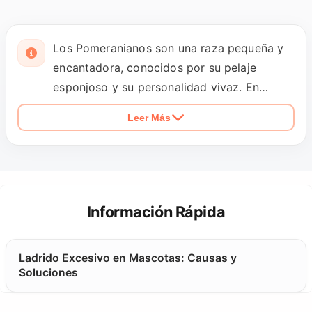
Los Pomeranianos son una raza pequeña y
encantadora, conocidos por su pelaje
esponjoso y su personalidad vivaz. En
nuestra sección de ventas en petopic.com,
Leer Más
solo trabajamos con criadores profesionales
y vendedores de confianza, garantizando
que cada cachorro cumple con los
estándares de la raza. Todos nuestros
Pomeranianos vienen con garantía de salud
Información Rápida
y documentación de vacunación, lo que
asegura que tu nuevo compañero esté sano
Ladrido Excesivo en Mascotas: Causas y
y feliz. Además, ofrecemos diferentes
Soluciones
opciones de pago para facilitar tu compra y
un servicio de soporte post-venta para