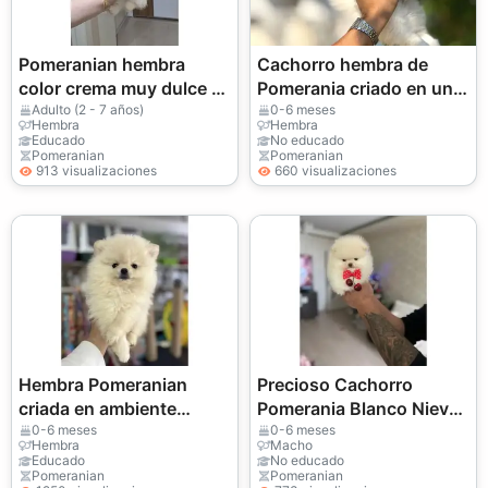
Pomeranian hembra
Cachorro hembra de
color crema muy dulce y
Pomerania criado en un
tranquila
ambiente interior
Adulto (2 - 7 años)
0-6 meses
Hembra
Hembra
tranquilo
Educado
No educado
Pomeranian
Pomeranian
913 visualizaciones
660 visualizaciones
Hembra Pomeranian
Precioso Cachorro
criada en ambiente
Pomerania Blanco Nieve
familiar
- ¡Un Auténtico Osito!
0-6 meses
0-6 meses
Hembra
Macho
Educado
No educado
Pomeranian
Pomeranian