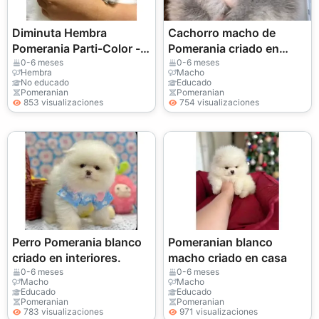
Diminuta Hembra
Cachorro macho de
Pomerania Parti-Color -
Pomerania criado en
¡Lista para Llenarte de
interiores con gran
0-6 meses
0-6 meses
Hembra
Macho
Amor!
temperamento.
No educado
Educado
Pomeranian
Pomeranian
853 visualizaciones
754 visualizaciones
Perro Pomerania blanco
Pomeranian blanco
criado en interiores.
macho criado en casa
0-6 meses
0-6 meses
Macho
Macho
Educado
Educado
Pomeranian
Pomeranian
783 visualizaciones
971 visualizaciones