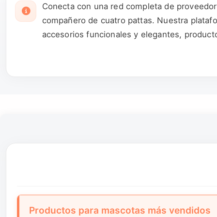
Conecta con una red completa de proveedore
compañero de cuatro pattas. Nuestra platafo
accesorios funcionales y elegantes, product
comida natural y nutritiva para perros, gatos
necesidades de entretenimiento de tu masco
comodidad y seguridad. Nuestros proveedore
especializados. La plataforma facilita la co
productos básicos hasta artículos premium, 
Productos para mascotas más vendidos