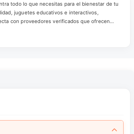
ra todo lo que necesitas para el bienestar de tu
dad, juguetes educativos e interactivos,
necta con proveedores verificados que ofrecen
que estimulan la inteligencia y satisfacen las
s, camas, y transportadores diseñados para la
illos profesionales, y artículos de higiene
ción directa con proveedores verificados. Desde
 salud y comodidad de tu mascota.