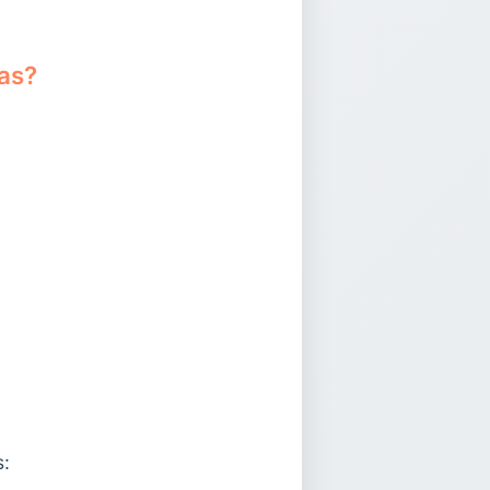
as?
s: