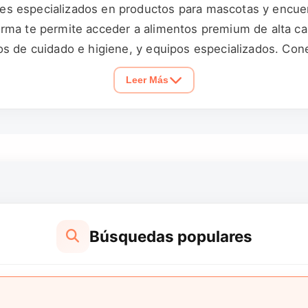
s especializados en productos para mascotas y encuent
rma te permite acceder a alimentos premium de alta cali
os de cuidado e higiene, y equipos especializados. Co
, aves, y otros animales domésticos. Encuentra juguetes 
Leer Más
ta. Descubre accesorios como collares, correas, arnese
s de productos de cuidado incluyen champús suaves, cep
mparación de productos, lectura de reseñas, y comunica
encuentra todo lo necesario para asegurar la felicidad,
Búsquedas populares