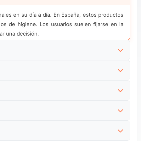
ales en su día a día. En España, estos productos
os de higiene. Los usuarios suelen fijarse en la
ar una decisión.
sean reducir gastos sin renunciar a productos
os competitivos. Aun así, los compradores valoran
 la marca y buscan su catálogo específico. Este
parar disponibilidad, precios y opciones de envío
os online y emprendedores del sector. En España,
d, la continuidad del suministro y las condiciones
riedad. En España, muchos usuarios utilizan esta
 muchos compradores también exploran tiendas