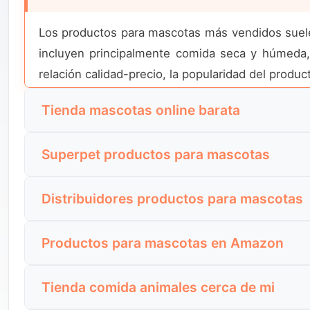
Los productos para mascotas más vendidos suelen
incluyen principalmente comida seca y húmeda, a
relación calidad-precio, la popularidad del produ
Tienda mascotas online barata
La búsqueda de una tienda de mascotas online
Superpet productos para mascotas
esenciales. En el mercado español, estas tiendas
que los productos sean originales y que el servici
Las búsquedas de Superpet productos para masco
Distribuidores productos para mascotas
tipo de consultas indican confianza previa y pre
antes de completar su compra.
Los distribuidores de productos para mascotas s
Productos para mascotas en Amazon
estos distribuidores ofrecen alimentación, acceso
comerciales suelen ser los factores más valorado
Buscar productos para mascotas en Amazon es hab
Tienda comida animales cerca de mi
plataforma para comparar precios, leer opin