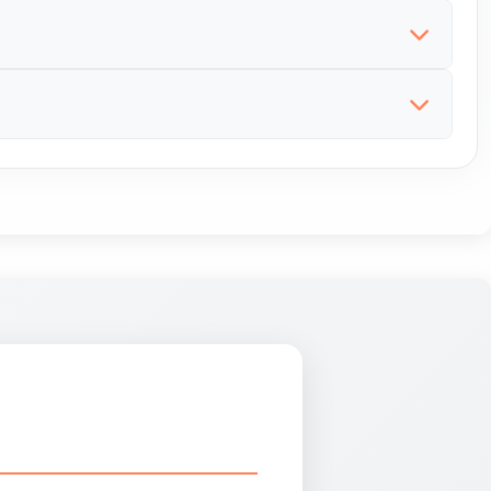
iata. En España, los dueños de mascotas suelen
ectas. La proximidad y la disponibilidad inmediata
s geográficas. En el mercado español, esta opción
sde casa. La confianza en la tienda y la seguridad
 como productos especializados. En España, los
e combinan buena atención, variedad de productos