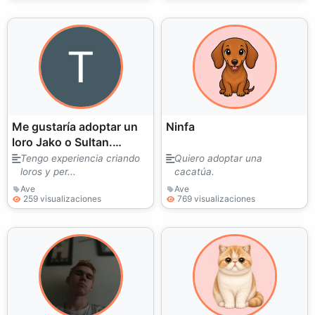
Me gustaría adoptar un
Ninfa
loro Jako o Sultan.
Agradecería mucho su
Tengo experiencia criando
Quiero adoptar una
loros y per...
cacatúa.
ayuda. Gracias.
Ave
Ave
259 visualizaciones
769 visualizaciones