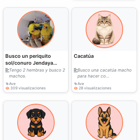
Busco un periquito
Cacatúa
sol/conuro Jendaya
macho.
Tengo 2 hembras y busco 2
Busco una cacatúa macho
machos.
para hacer co...
Ave
Ave
309 visualizaciones
28 visualizaciones