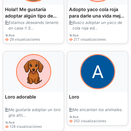
Hola!! Me gustaría
Adopto yaco cola roja
adoptar algún tipo de
para darle una vida mejor
lorito tipo eclectus
y atencion al dia dia en
Estamos deseando tenerlo
Busco adoptar un yaco de
en casa !! S...
cola roja ed...
casa
Ave
Ave
29 visualizaciones
217 visualizaciones
Loro adorable
Loro
Me gustaría adoptar un loro
Me encantan los animales.
gris afri...
Ave
252 visualizaciones
Ave
128 visualizaciones