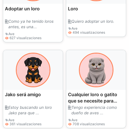
Adoptar un loro
Loro
Como ya he tenido loros
Quiero adoptar un loro.
antes, es una...
Ave
494 visualizaciones
Ave
627 visualizaciones
Jako será amigo
Cualquier loro o gatito
que se necesite para
adopción tiene
Estoy buscando un loro
Tengo experiencia como
Jako para que ...
dueño de aves ...
experiencia con loros
grandes también
Ave
Ave
361 visualizaciones
708 visualizaciones