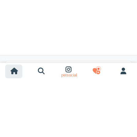
Búsquedas populares
petsocial
Adopción de perros
Adopción de gatos
Perros en venta
Gatos en venta
Adopción desde refugio (perro)
Adopción desde refugio (gato)
Perros perdidos
Gatos perdidos
Apareamiento de perros