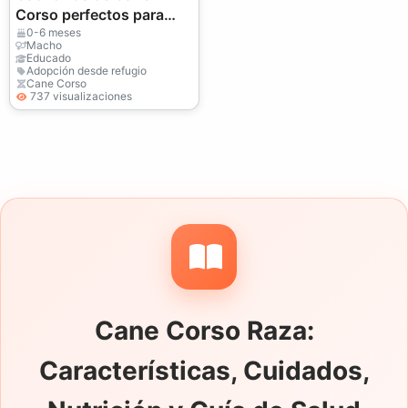
Corso perfectos para
hogares encantadores
0-6 meses
Macho
Educado
Adopción desde refugio
Cane Corso
737 visualizaciones
Cane Corso Raza:
Características, Cuidados,