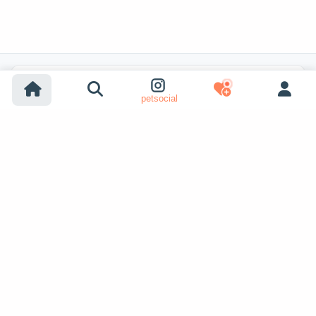
Búsquedas populares
petsocial
Adopción de perros
Adopción de gatos
Perros en venta
Gatos en venta
Adopción desde refugio (perro)
Adopción desde refugio (gato)
Perros perdidos
Gatos perdidos
Apareamiento de perros
Ver más
Apareamiento de gatos
Adoptantes de mascotas
Anuncios de mascotas
petopic