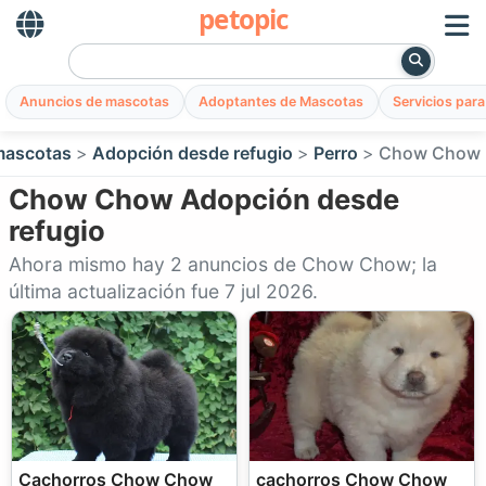
petopic
Anuncios de mascotas
Adoptantes de Mascotas
Servicios par
mascotas
Adopción desde refugio
Perro
Chow Chow
Chow Chow Adopción desde
refugio
Ahora mismo hay 2 anuncios de Chow Chow; la
última actualización fue 7 jul 2026.
Cachorros Chow Chow
cachorros Chow Chow