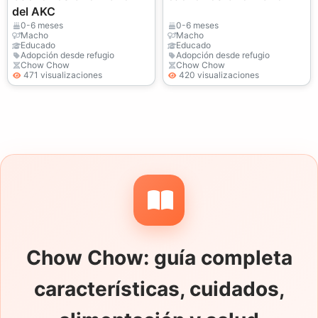
del AKC
0-6 meses
0-6 meses
Macho
Macho
Educado
Educado
Adopción desde refugio
Adopción desde refugio
Chow Chow
Chow Chow
471 visualizaciones
420 visualizaciones
Chow Chow: guía completa
características, cuidados,