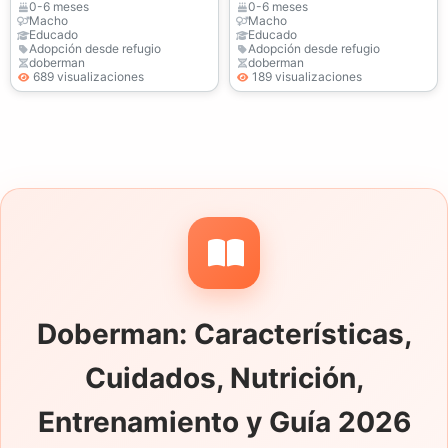
salud realizadas, listos
0-6 meses
0-6 meses
Macho
Macho
ahora.
Educado
Educado
Adopción desde refugio
Adopción desde refugio
doberman
doberman
689 visualizaciones
189 visualizaciones
Doberman: Características,
Cuidados, Nutrición,
Entrenamiento y Guía 2026