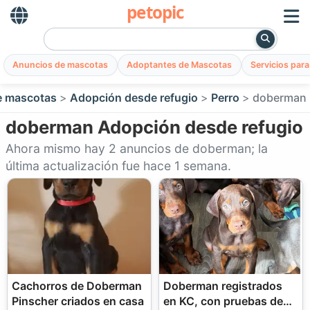
petopic
Anuncios de mascotas
Adoptantes de Mascotas
Servicios par
e mascotas
Adopción desde refugio
Perro
doberman
doberman Adopción desde refugio
Ahora mismo hay 2 anuncios de doberman; la
última actualización fue hace 1 semana.
Cachorros de Doberman
Doberman registrados
Pinscher criados en casa
en KC, con pruebas de