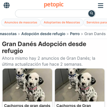
petopic
Anuncios de mascotas
Adoptantes de Mascotas
Servicios par
mascotas
Adopción desde refugio
Perro
Gran Danés
Gran Danés Adopción desde
refugio
Ahora mismo hay 2 anuncios de Gran Danés; la
última actualización fue hace 2 semanas.
Cachorros de gran danés
Cachorros de Gran