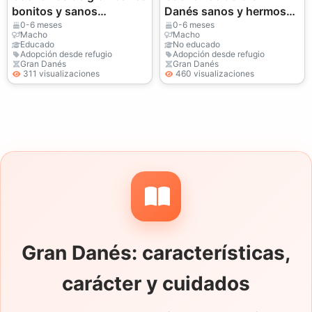
bonitos y sanos
Danés sanos y hermosos
disponibles
disponibles.
0-6 meses
0-6 meses
Macho
Macho
Educado
No educado
Adopción desde refugio
Adopción desde refugio
Gran Danés
Gran Danés
311 visualizaciones
460 visualizaciones
Gran Danés: características,
carácter y cuidados