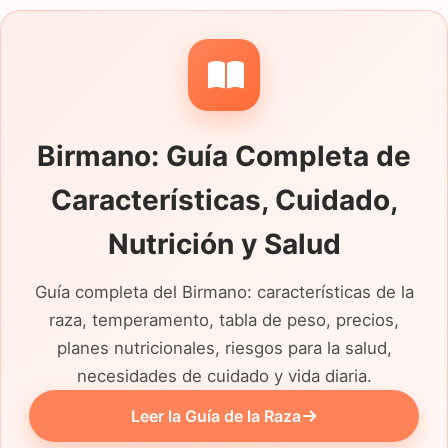
con un lenguaje parecido. Después fíjate en
la vida que conoce ese gato concreto,
desde las horas que pasa solo hasta su
relación con el cepillado, el arenero y otros
animales. La esterilización, la identificación,
Birmano: Guía Completa de
la alimentación actual y el motivo por el que
necesita otra familia deberían poder
Características, Cuidado,
explicarse con claridad antes de concertar
una visita.
Nutrición y Salud
Guía completa del Birmano: características de la
raza, temperamento, tabla de peso, precios,
planes nutricionales, riesgos para la salud,
necesidades de cuidado y vida diaria.
Leer la Guía de la Raza