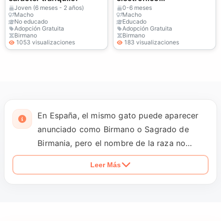
(jessicabaynton2@gmail
Joven (6 meses - 2 años)
0-6 meses
Macho
Macho
.com)
No educado
Educado
Adopción Gratuita
Adopción Gratuita
Birmano
Birmano
1053 visualizaciones
183 visualizaciones
En España, el mismo gato puede aparecer
anunciado como Birmano o Sagrado de
Birmania, pero el nombre de la raza no
debería ser lo único que guíe la adopción.
Leer Más
Comprueba primero si el perfil corresponde
a una cesión real y quién se encarga del
proceso, ya que las búsquedas también
muestran criaderos y camadas presentadas