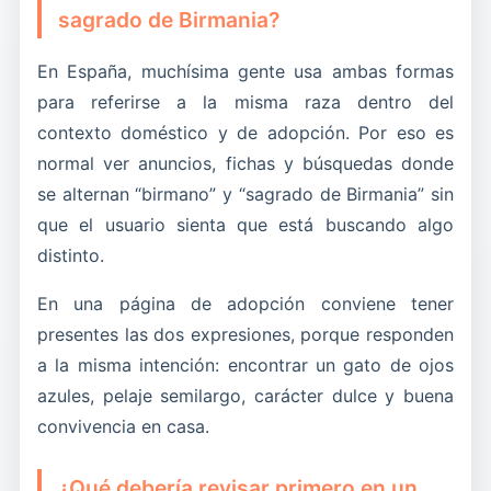
sea encontrar la familia correcta. Un birmano no
una descripción bonita repetida mil veces.
sagrado de Birmania?
compañía, si ha vivido siempre dentro de casa, si
debería circular como objeto de impulso solo
se lleva bien con niños u otros animales y si
porque alguien ha escrito la palabra regalo.
En España, muchísima gente usa ambas formas
tolera bien el cepillado. Esa información mejora
para referirse a la misma raza dentro del
muchísimo el filtro y evita contactos que no van
contexto doméstico y de adopción. Por eso es
a ninguna parte.
normal ver anuncios, fichas y búsquedas donde
se alternan “birmano” y “sagrado de Birmania” sin
que el usuario sienta que está buscando algo
distinto.
En una página de adopción conviene tener
presentes las dos expresiones, porque responden
a la misma intención: encontrar un gato de ojos
azules, pelaje semilargo, carácter dulce y buena
convivencia en casa.
¿Qué debería revisar primero en un