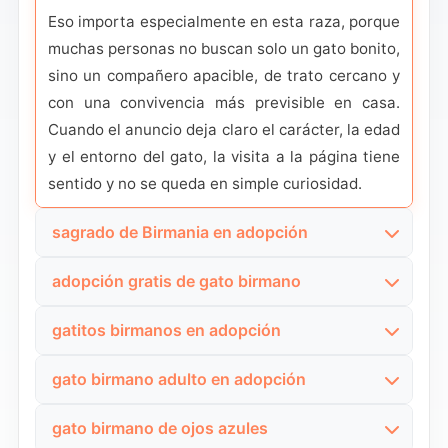
Eso importa especialmente en esta raza, porque
muchas personas no buscan solo un gato bonito,
sino un compañero apacible, de trato cercano y
con una convivencia más previsible en casa.
Cuando el anuncio deja claro el carácter, la edad
y el entorno del gato, la visita a la página tiene
sentido y no se queda en simple curiosidad.
sagrado de Birmania en adopción
Esta variante tiene mucho peso porque en
adopción gratis de gato birmano
España hay usuarios que conocen la raza como
La palabra gratis cambia mucho la intención.
birmano y otros que la buscan como sagrado de
gatitos birmanos en adopción
Aquí el usuario no está buscando un criador ni
Birmania. No son dos intenciones distintas: son
Los gatitos birmanos llaman muchísimo la
una página comercial disfrazada; quiere
dos puertas de entrada al mismo tipo de
gato birmano adulto en adopción
atención porque mezclan ojos azules, pelaje
oportunidades reales de adopción o reubicación
adopción.
El birmano adulto responde a una búsqueda más
sedoso y una expresión muy dulce. Pero el
donde el foco esté en encontrar un hogar
gato birmano de ojos azules
madura. Aquí no entra tanto quien quiere “el
Por eso conviene que la página responda bien a