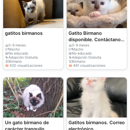
gatitos birmanos
Gatito Birmano
disponible. Contáctanos
por WhatsApp para más
0-6 meses
0-6 meses
Macho
Macho
detalles: +27848239748
No educado
No educado
Adopción Gratuita
Adopción Gratuita
Birmano
Birmano
420 visualizaciones
461 visualizaciones
Un gato birmano de
Gatitos birmanos. Correo
carácter tranquilo.
electrónico