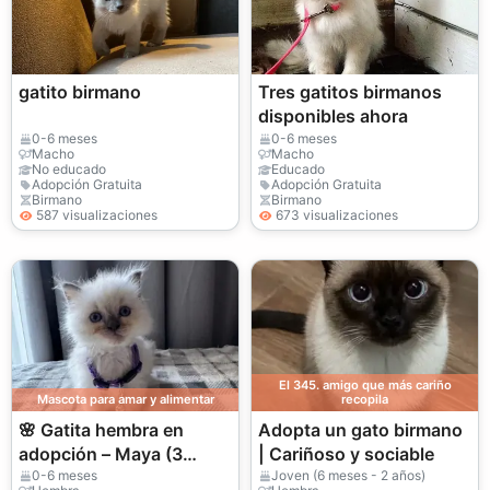
gatito birmano
Tres gatitos birmanos
disponibles ahora
0-6 meses
0-6 meses
Macho
Macho
No educado
Educado
Adopción Gratuita
Adopción Gratuita
Birmano
Birmano
587 visualizaciones
673 visualizaciones
El 345. amigo que más cariño
Mascota para amar y alimentar
recopila
🌸 Gatita hembra en
Adopta un gato birmano
adopción – Maya (3
| Cariñoso y sociable
meses) 🌸
0-6 meses
Joven (6 meses - 2 años)