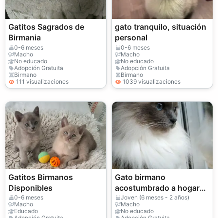
Gatitos Sagrados de
gato tranquilo, situación
Birmania
personal
0-6 meses
0-6 meses
Macho
Macho
No educado
No educado
Adopción Gratuita
Adopción Gratuita
Birmano
Birmano
111 visualizaciones
1039 visualizaciones
Gatitos Birmanos
Gato birmano
Disponibles
acostumbrado a hogares
tranquilos
0-6 meses
Joven (6 meses - 2 años)
Macho
Macho
Educado
No educado
Adopción Gratuita
Adopción Gratuita