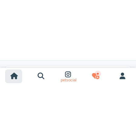
Búsquedas populares
petsocial
Adopción de perros
Adopción de gatos
Perros en venta
Gatos en venta
Adopción desde refugio (perro)
Adopción desde refugio (gato)
Perros perdidos
Gatos perdidos