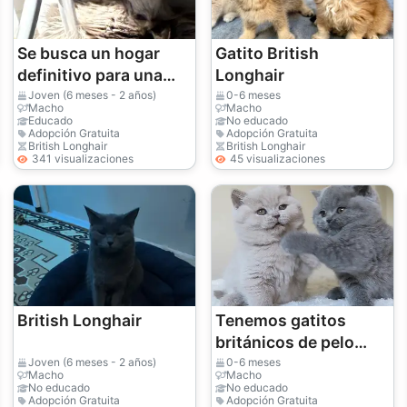
Se busca un hogar
Gatito British
definitivo para una
Longhair
gata gris esterilizada
Joven (6 meses - 2 años)
0-6 meses
Macho
Macho
de 2 años de edad.
Educado
No educado
Adopción Gratuita
Adopción Gratuita
British Longhair
British Longhair
341 visualizaciones
45 visualizaciones
British Longhair
Tenemos gatitos
británicos de pelo
corto, lindos y
Joven (6 meses - 2 años)
0-6 meses
Macho
Macho
adorables,
No educado
No educado
Adopción Gratuita
Adopción Gratuita