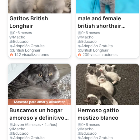
Gatitos British
male and female
Longhair
british shorthair
Kittens
0-6 meses
0-6 meses
Macho
Macho
Educado
Educado
Adopción Gratuita
Adopción Gratuita
British Longhair
British Longhair
142 visualizaciones
239 visualizaciones
Mascota para amar y alimentar
Buscamos un hogar
Hermoso gatito
amoroso y definitivo
mestizo blanco
para nuestra gata gris
Joven (6 meses - 2 años)
0-6 meses
Macho
Macho
esterilizada de 2 años.
Educado
Educado
Adopción Gratuita
Adopción Gratuita