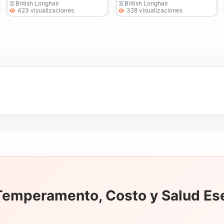
disponibles para
British Longhair
British Longhair
423 visualizaciones
328 visualizaciones
entrega inmediata.
 Temperamento, Costo y Salud Ese