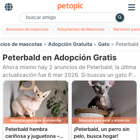
petopic
Anuncios de mascotas
Adoptantes de Mascotas
Servicios par
cios de mascotas
Adopción Gratuita
Gato
Peterbald
Peterbald en Adopción Gratis
Ahora mismo hay 2 anuncios de Peterbald; la última
actualización fue 6 mar 2026. Si buscas un gato P...
Mascota para amar y alimentar
Mascota para amar y alimentar
Peterbald hembra
¡Peterbald, un perro sin
cariñosa y juguetona –
pelo, busca hogar!