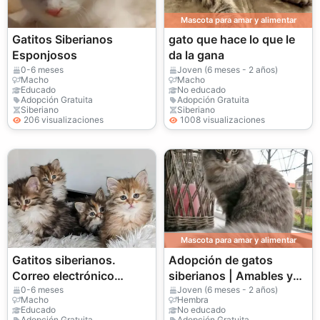
Mascota para amar y alimentar
Gatitos Siberianos
gato que hace lo que le
Esponjosos
da la gana
0-6 meses
Joven (6 meses - 2 años)
Macho
Macho
Educado
No educado
Adopción Gratuita
Adopción Gratuita
Siberiano
Siberiano
206 visualizaciones
1008 visualizaciones
Mascota para amar y alimentar
Gatitos siberianos.
Adopción de gatos
Correo electrónico
siberianos | Amables y
(jessicabaynton2@gmail
leales
0-6 meses
Joven (6 meses - 2 años)
Macho
Hembra
.com)
Educado
No educado
Adopción Gratuita
Adopción Gratuita