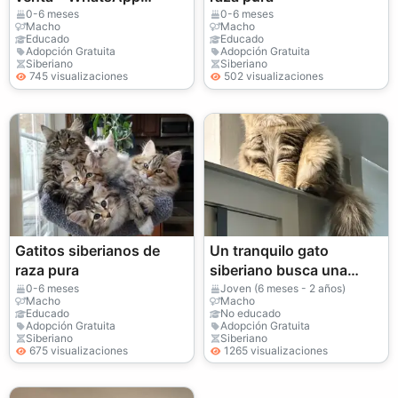
+33773117748
0-6 meses
0-6 meses
Macho
Macho
Educado
Educado
Adopción Gratuita
Adopción Gratuita
Siberiano
Siberiano
745 visualizaciones
502 visualizaciones
Gatitos siberianos de
Un tranquilo gato
raza pura
siberiano busca una
nueva familia.
0-6 meses
Joven (6 meses - 2 años)
Macho
Macho
Educado
No educado
Adopción Gratuita
Adopción Gratuita
Siberiano
Siberiano
675 visualizaciones
1265 visualizaciones