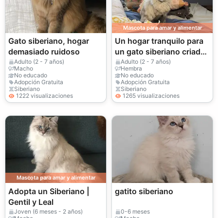
Mascota para amar y alimentar
Gato siberiano, hogar
Un hogar tranquilo para
demasiado ruidoso
un gato siberiano criado
en un entorno hogareño.
Adulto (2 - 7 años)
Adulto (2 - 7 años)
Macho
Hembra
No educado
No educado
Adopción Gratuita
Adopción Gratuita
Siberiano
Siberiano
1222 visualizaciones
1265 visualizaciones
Mascota para amar y alimentar
Adopta un Siberiano |
gatito siberiano
Gentil y Leal
Joven (6 meses - 2 años)
0-6 meses