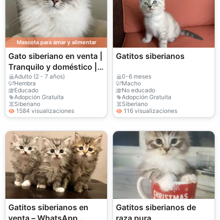
Mascota para amar y alimentar
Gato siberiano en venta |
Gatitos siberianos
Tranquilo y doméstico |
Un verdadero miembro
Adulto (2 - 7 años)
0-6 meses
Hembra
Macho
de la familia
Educado
No educado
Adopción Gratuita
Adopción Gratuita
Siberiano
Siberiano
1584 visualizaciones
116 visualizaciones
Gatitos siberianos en
Gatitos siberianos de
venta – WhatsApp
raza pura