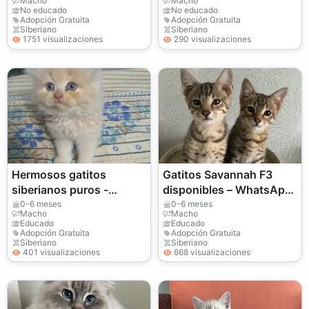
Macho
Macho
No educado
No educado
Adopción Gratuita
Adopción Gratuita
Siberiano
Siberiano
1751 visualizaciones
290 visualizaciones
Hermosos gatitos
Gatitos Savannah F3
siberianos puros -
disponibles – WhatsApp
Hipoalergénicos
+33773117748
0-6 meses
0-6 meses
Macho
Macho
Educado
Educado
Adopción Gratuita
Adopción Gratuita
Siberiano
Siberiano
401 visualizaciones
668 visualizaciones