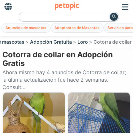
petopic
Anuncios de mascotas
Adoptantes de Mascotas
Servicios par
e mascotas
Adopción Gratuita
Loro
Cotorra de collar
Cotorra de collar en Adopción
Gratis
Ahora mismo hay 4 anuncios de Cotorra de collar;
la última actualización fue hace 2 semanas.
Consult...