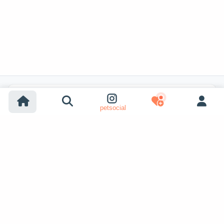
Búsquedas populares
petsocial
Adopción de perros
Adopción de gatos
Perros en venta
Gatos en venta
Adopción desde refugio (perro)
Adopción desde refugio (gato)
Perros perdidos
Gatos perdidos
Apareamiento de perros
Ver más
Apareamiento de gatos