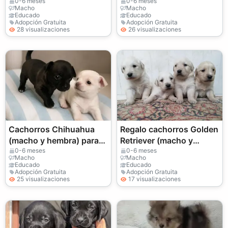
0-6 meses
0-6 meses
Macho
Macho
Educado
Educado
Adopción Gratuita
Adopción Gratuita
28 visualizaciones
26 visualizaciones
Cachorros Chihuahua
Regalo cachorros Golden
(macho y hembra) para
Retriever (macho y
adopción
hembra)
0-6 meses
0-6 meses
Macho
Macho
Educado
Educado
Adopción Gratuita
Adopción Gratuita
25 visualizaciones
17 visualizaciones