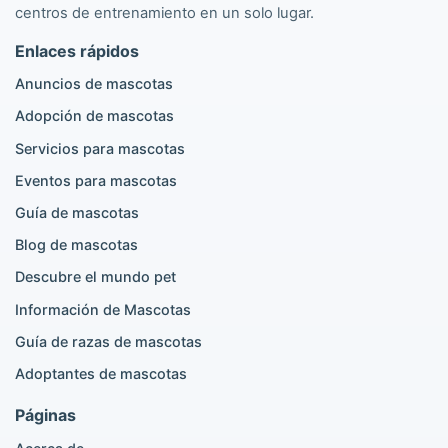
Anuncios Pomeranian
centros de entrenamiento en un solo lugar.
Anuncios Caniche
Enlaces rápidos
Anuncios Maltipoo
Anuncios Golden Retriever
Anuncios de mascotas
Anuncios Bulldog Francés
Adopción de mascotas
Anuncios Chihuahua
Anuncios Cane Corso
Servicios para mascotas
Anuncios Pastor Alemán
Eventos para mascotas
Anuncios Doberman
Anuncios Beagle
Guía de mascotas
Pomeranian en venta
Blog de mascotas
Golden Retriever en venta
Descubre el mundo pet
Información de Mascotas
Gatos populares
Guía de razas de mascotas
Anuncios British Shorthair
Adoptantes de mascotas
Anuncios Scottish Fold
Anuncios Maine Coon
Páginas
Anuncios Ragdoll
Anuncios Bengal