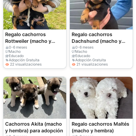
Regalo cachorros
Regalo cachorros
Rottweiler (macho y
Dachshund (macho y
hembra)
hembra)
0-6 meses
0-6 meses
Macho
Macho
Educado
Educado
Adopción Gratuita
Adopción Gratuita
22 visualizaciones
21 visualizaciones
Cachorros Akita (macho
Regalo cachorros Maltés
y hembra) para adopción
(macho y hembra)