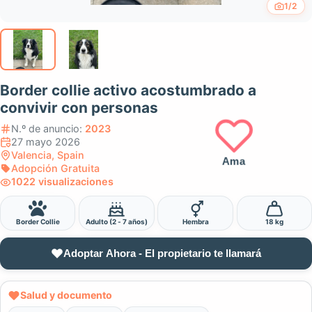
1/2
Border collie activo acostumbrado a
convivir con personas
N.º de anuncio:
2023
27 mayo 2026
Valencia, Spain
Ama
Adopción Gratuita
1022 visualizaciones
Border Collie
Adulto (2 - 7 años)
Hembra
18 kg
Adoptar Ahora - El propietario te llamará
Salud y documento