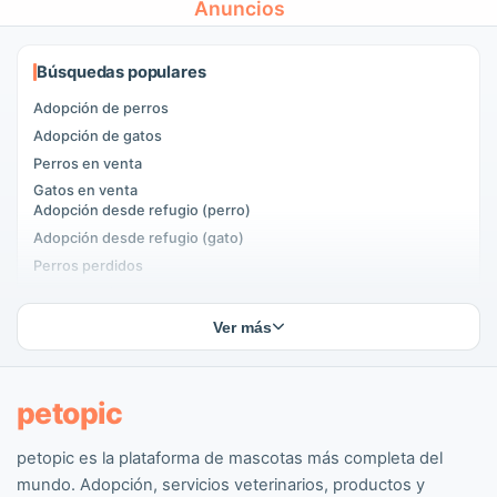
Anuncios
Búsquedas populares
Adopción de perros
Adopción de gatos
Perros en venta
Gatos en venta
Adopción desde refugio (perro)
Adopción desde refugio (gato)
Perros perdidos
Gatos perdidos
Apareamiento de perros
Ver más
Apareamiento de gatos
Adoptantes de mascotas
Anuncios de mascotas
petopic
petopic es la plataforma de mascotas más completa del
Perros populares
mundo. Adopción, servicios veterinarios, productos y