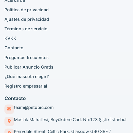
Acerca de
Anuncios Persa
Política de privacidad
Anuncios Siamés
Ajustes de privacidad
Anuncios British Shorthair
British Shorthair en venta
Términos de servicio
Scottish Fold en venta
KVKK
Contacto
Búsquedas por ciudad
Preguntas frecuentes
Madrid Golden Retriever adopción
Publicar Anuncio Gratis
Madrid Pomeranian adopción
¿Qué mascota elegir?
Barcelona British Shorthair venta
Barcelona Pomeranian adopción
Registro empresarial
Barcelona Golden Retriever adopción
Barcelona Caniche venta
Contacto
Madrid Poodle adopción
team@petopic.com
Madrid Poodle venta
Valencia Pomeranian adopción
Maslak Mahallesi, Büyükdere Cad. No:123 Şişli / İstanbul
Valencia Pomeranian venta
Kerrydale Street, Celtic Park, Glasgow G40 3RE /
Valencia Golden Retriever adopción