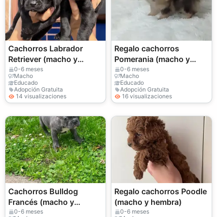
Cachorros Labrador
Regalo cachorros
Retriever (macho y
Pomerania (macho y
hembra) para adopción
hembra)
0-6 meses
0-6 meses
Macho
Macho
Educado
Educado
Adopción Gratuita
Adopción Gratuita
14 visualizaciones
16 visualizaciones
Cachorros Bulldog
Regalo cachorros Poodle
Francés (macho y
(macho y hembra)
hembra) para adopción
0-6 meses
0-6 meses