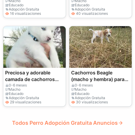
Macho
Macho
Educado
Educado
Adopción Gratuita
Adopción Gratuita
16 visualizaciones
40 visualizaciones
Preciosa y adorable
Cachorros Beagle
camada de cachorros
(macho y hembra) para
husky de raza pura
adopción
0-6 meses
0-6 meses
Macho
Macho
Educado
Educado
Adopción Gratuita
Adopción Gratuita
29 visualizaciones
30 visualizaciones
Todos Perro Adopción Gratuita Anuncios