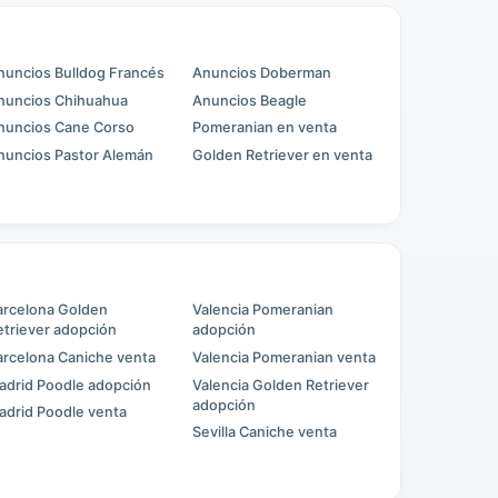
nuncios Bulldog Francés
Anuncios Doberman
nuncios Chihuahua
Anuncios Beagle
nuncios Cane Corso
Pomeranian en venta
nuncios Pastor Alemán
Golden Retriever en venta
arcelona Golden
Valencia Pomeranian
etriever adopción
adopción
arcelona Caniche venta
Valencia Pomeranian venta
adrid Poodle adopción
Valencia Golden Retriever
adopción
adrid Poodle venta
Sevilla Caniche venta