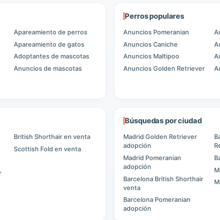
Perros populares
Apareamiento de perros
Anuncios Pomeranian
A
Apareamiento de gatos
Anuncios Caniche
A
Adoptantes de mascotas
Anuncios Maltipoo
A
Anuncios de mascotas
Anuncios Golden Retriever
A
Búsquedas por ciudad
British Shorthair en venta
Madrid Golden Retriever
B
adopción
R
Scottish Fold en venta
Madrid Pomeranian
B
adopción
M
r
Barcelona British Shorthair
M
venta
Barcelona Pomeranian
adopción