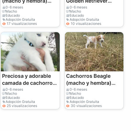
(macho y hembra)
Golden Retriever
para adopción
(macho y hembra)
0-6 meses
0-6 meses
Macho
Macho
Educado
Educado
Adopción Gratuita
Adopción Gratuita
17 visualizaciones
10 visualizaciones
Preciosa y adorable
Cachorros Beagle
camada de cachorros
(macho y hembra)
husky de raza pura
para adopción
0-6 meses
0-6 meses
Macho
Macho
Educado
Educado
Adopción Gratuita
Adopción Gratuita
25 visualizaciones
30 visualizaciones