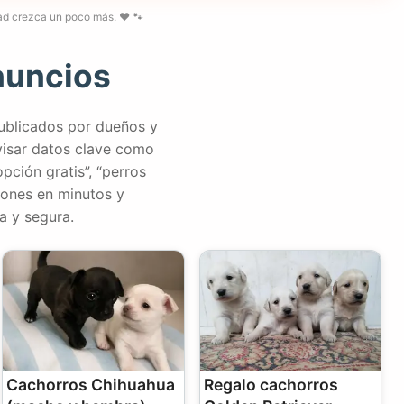
d crezca un poco más. ❤️ 🐾
nuncios
publicados por dueños y
visar datos clave como
pción gratis”, “perros
iones en minutos y
a y segura.
Cachorros Chihuahua
Regalo cachorros