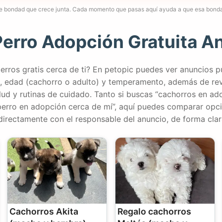
e bondad que crece junta. Cada momento que pasas aquí ayuda a que esa bonda
Perro Adopción Gratuita A
rros gratis cerca de ti? En petopic puedes ver anuncios 
aza, edad (cachorro o adulto) y temperamento, además de re
ud y rutinas de cuidado. Tanto si buscas “cachorros en ado
perro en adopción cerca de mí”, aquí puedes comparar opc
directamente con el responsable del anuncio, de forma clar
Cachorros Akita
Regalo cachorros