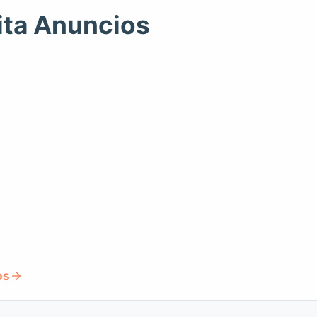
ita Anuncios
os