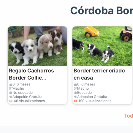
Córdoba Bor
Regalo Cachorros
Border terrier criado
Border Collie
en casa
disponibles para
0-6 meses
0-6 meses
Macho
Macho
adopciónm
No educado
Educado
Adopción Gratuita
Adopción Gratuita
46 visualizaciones
190 visualizaciones
Tod