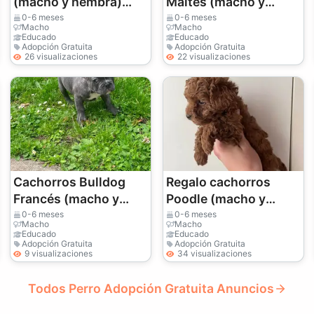
(macho y hembra)
Maltés (macho y
para adopción
hembra)
0-6 meses
0-6 meses
Macho
Macho
Educado
Educado
Adopción Gratuita
Adopción Gratuita
26 visualizaciones
22 visualizaciones
Cachorros Bulldog
Regalo cachorros
Francés (macho y
Poodle (macho y
hembra) para
hembra)
0-6 meses
0-6 meses
Macho
Macho
adopción
Educado
Educado
Adopción Gratuita
Adopción Gratuita
9 visualizaciones
34 visualizaciones
Todos Perro Adopción Gratuita Anuncios