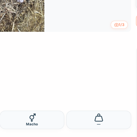
1/3
Macho
—