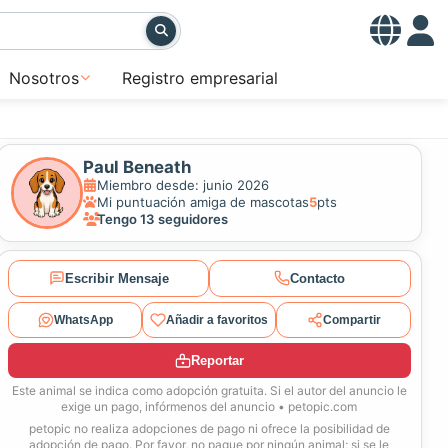
Nosotros
Registro empresarial
Paul Beneath
Miembro desde: junio 2026
Mi puntuación amiga de mascotas
5
pts
Tengo 13 seguidores
Escribir Mensaje
Contacto
WhatsApp
Añadir a favoritos
Compartir
Reportar
Este animal se indica como adopción gratuita. Si el autor del anuncio le
exige un pago, infórmenos del anuncio • petopic.com
petopic no realiza adopciones de pago ni ofrece la posibilidad de
adopción de pago. Por favor, no pague por ningún animal; si se le