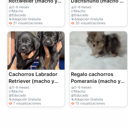
Rottweiler (macho y
Dachshund (macho y
hembra)
hembra)
0-6 meses
0-6 meses
Macho
Macho
Educado
Educado
Adopción Gratuita
Adopción Gratuita
21 visualizaciones
20 visualizaciones
Cachorros Labrador
Regalo cachorros
Retriever (macho y
Pomerania (macho y
hembra) para
hembra)
0-6 meses
0-6 meses
Macho
Macho
adopción
Educado
Educado
Adopción Gratuita
Adopción Gratuita
7 visualizaciones
15 visualizaciones