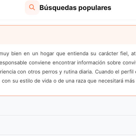
Búsquedas populares
uy bien en un hogar que entienda su carácter fiel, ate
ponsable conviene encontrar información sobre conviven
ncia con otros perros y rutina diaria. Cuando el perfil
e con su estilo de vida o de una raza que necesitará má
con una descripción clara de temperamento, energía 
o de Hokkaido Inu debería indicar si el perro vive en i