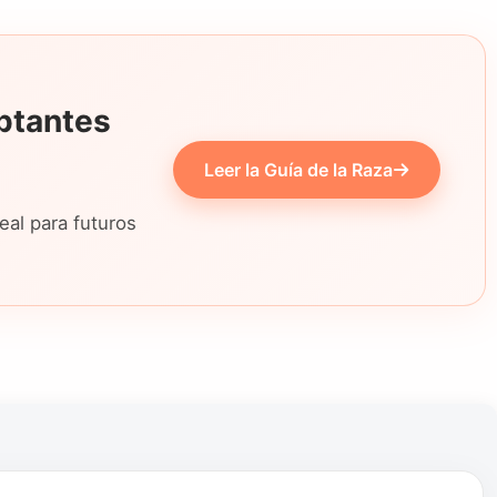
ptantes
Leer la Guía de la Raza
eal para futuros