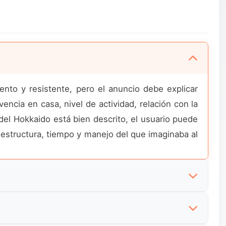
nto y resistente, pero el anuncio debe explicar
cia en casa, nivel de actividad, relación con la
 del Hokkaido está bien descrito, el usuario puede
s estructura, tiempo y manejo del que imaginaba al
y vida cotidiana, porque no es una raza que se
nterior, cómo responde al paseo, si mantiene una