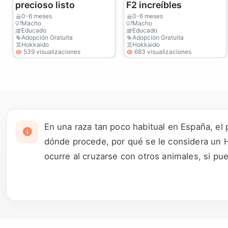
precioso listo
F2 increíbles
0-6 meses
0-6 meses
Macho
Macho
Educado
Educado
Adopción Gratuita
Adopción Gratuita
Hokkaido
Hokkaido
539 visualizaciones
683 visualizaciones
En una raza tan poco habitual en España, el 
dónde procede, por qué se le considera un H
ocurre al cruzarse con otros animales, si p
colección de adjetivos sobre la raza.