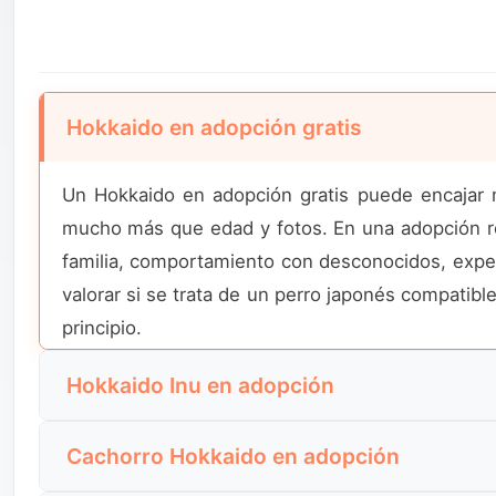
Hokkaido en adopción gratis
Un Hokkaido en adopción gratis puede encajar m
mucho más que edad y fotos. En una adopción res
familia, comportamiento con desconocidos, experie
valorar si se trata de un perro japonés compatibl
principio.
Hokkaido Inu en adopción
El Hokkaido Inu en adopción debe presentarse 
Cachorro Hokkaido en adopción
entienda solo por su apariencia. Un buen anunci