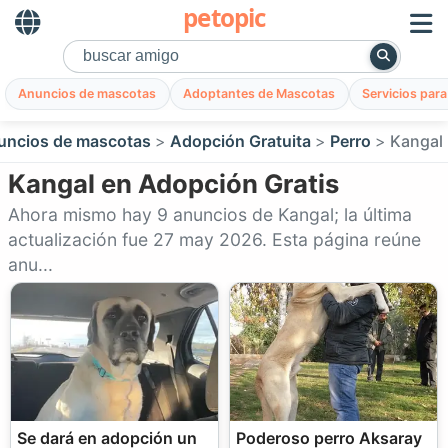
petopic
Anuncios de mascotas
Adoptantes de Mascotas
Servicios par
uncios de mascotas
Adopción Gratuita
Perro
Kangal
Kangal en Adopción Gratis
Ahora mismo hay 9 anuncios de Kangal; la última
actualización fue 27 may 2026. Esta página reúne
anu...
Se dará en adopción un
Poderoso perro Aksaray