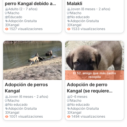
perro Kangal debido a
Malakli
que la persona vivirá en
Adulto (2 - 7 años)
Joven (6 meses - 2 años)
Macho
Macho
un apartamento.
Educado
No educado
Adopción Gratuita
Adopción Gratuita
Kangal
Kangal
1527 visualizaciones
1533 visualizaciones
El 52. amigo que más cariño
recopila
Adopción de perros
Adopción de perro
Kangal
Kangal (se requiere
jardín)
Joven (6 meses - 2 años)
0-6 meses
Macho
Macho
No educado
No educado
Adopción Gratuita
Adopción Gratuita
Kangal
Kangal
1001 visualizaciones
1494 visualizaciones