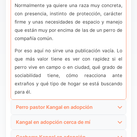
Normalmente ya quiere una raza muy concreta,
con presencia, instinto de protección, carácter
firme y unas necesidades de espacio y manejo
que están muy por encima de las de un perro de
compañía común.
Por eso aquí no sirve una publicación vacía. Lo
que más valor tiene es ver con rapidez si el
perro vive en campo o en ciudad, qué grado de
sociabilidad tiene, cómo reacciona ante
extraños y qué tipo de hogar se está buscando
para él.
Perro pastor Kangal en adopción
Esta búsqueda suele venir de usuarios que
Kangal en adopción cerca de mí
conocen mejor la raza y la entienden como perro
Esta consulta tiene intención alta. El usuario
pastor y guardián, no solo como perro grande.
Cachorro Kangal en adopción