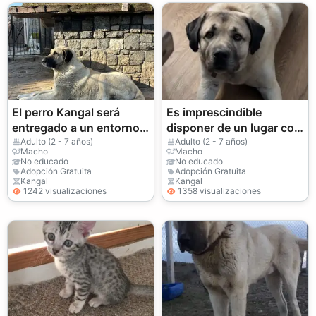
El perro Kangal será
Es imprescindible
entregado a un entorno
disponer de un lugar con
más adecuado.
jardín; un apartamento
Adulto (2 - 7 años)
Adulto (2 - 7 años)
Macho
Macho
no es una opción.
No educado
No educado
Adopción Gratuita
Adopción Gratuita
Kangal
Kangal
1242 visualizaciones
1358 visualizaciones