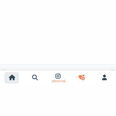
Búsquedas populares
petsocial
Adopción de perros
Adopción de gatos
Perros en venta
Gatos en venta
Adopción desde refugio (perro)
Adopción desde refugio (gato)