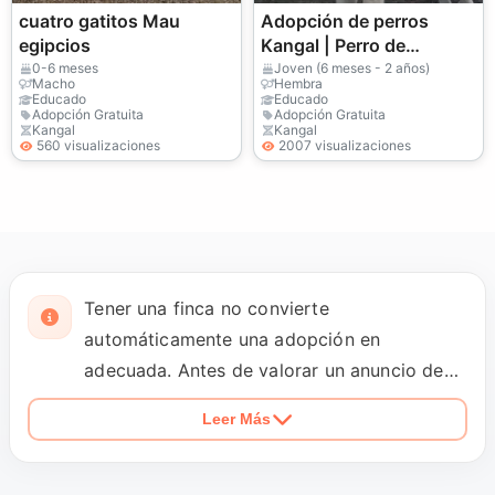
cuatro gatitos Mau
Adopción de perros
egipcios
Kangal | Perro de
Anatolia leal y protector
0-6 meses
Joven (6 meses - 2 años)
Macho
Hembra
Educado
Educado
Adopción Gratuita
Adopción Gratuita
Kangal
Kangal
560 visualizaciones
2007 visualizaciones
Tener una finca no convierte
automáticamente una adopción en
adecuada. Antes de valorar un anuncio de
Kangal, conviene saber si el perro ha
Leer Más
protegido ganado, ha vivido suelto en una
parcela o está acostumbrado a convivir
dentro de casa. La descripción debería