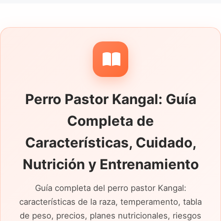
explicar cómo reacciona cuando se abre la
cancela, entran visitas o se cruza con otros
animales, además de indicar si pasea con
correa y acepta los desplazamientos en
coche. El motivo de la entrega y la
seguridad real del cerramiento aportan más
Perro Pastor Kangal: Guía
información que una simple fotografía del
terreno.
Completa de
Características, Cuidado,
Nutrición y Entrenamiento
Guía completa del perro pastor Kangal:
características de la raza, temperamento, tabla
de peso, precios, planes nutricionales, riesgos