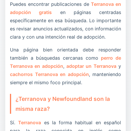
profundidad de verdad. No añade ruido, sino una
desde el inicio.
con una decisión algo más pensada y menos
Puedes encontrar publicaciones de
Terranova en
Trabajada con naturalidad, esta formulación
útil y avanzar hacia el contacto.
capa útil para captar una forma muy habitual de
impulsiva.
adopción gratis
en páginas centradas
Trabajada con naturalidad, esta formulación
ayuda a captar búsquedas de más precisión sin
buscar dentro del mundo de la adopción.
Cuando esta expresión aparece bien integrada,
específicamente en esa búsqueda. Lo importante
ayuda a captar búsquedas de más precisión sin
dañar la coherencia general de la página.
la página gana utilidad práctica. Refuerza la idea
es revisar anuncios actualizados, con información
dañar la coherencia general de la página.
de que el contenido no está ahí solo para ocupar
clara y con una intención real de adopción.
espacio, sino para responder a una necesidad
Una página bien orientada debe responder
real con suficiente profundidad y claridad.
también a búsquedas cercanas como
perro de
Terranova en adopción
,
adoptar un Terranova
y
cachorros Terranova en adopción
, manteniendo
siempre el mismo foco principal.
¿Terranova y Newfoundland son la
misma raza?
Sí.
Terranova
es la forma habitual en español
para la raza conocida en inglés como