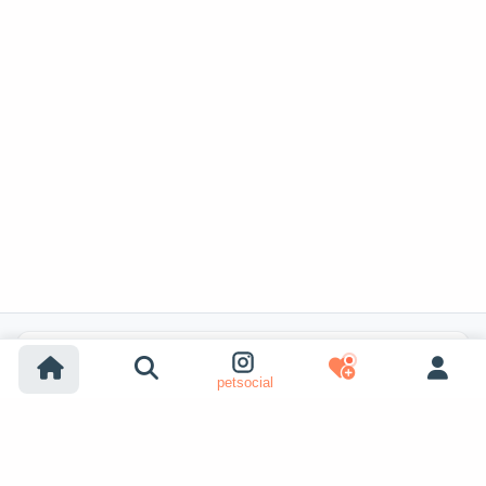
Búsquedas populares
petsocial
Adopción de perros
Adopción de gatos
Perros en venta
Gatos en venta