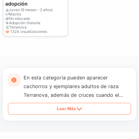
adopción
Joven (6 meses - 2 años)
Macho
No educado
Adopción Gratuita
Terranova
1324 visualizaciones
En esta categoría pueden aparecer
cachorros y ejemplares adultos de raza
Terranova, además de cruces cuando el
anuncio lo indique claramente. Antes de
Leer Más
responder, revisa la provincia, el motivo de
la cesión y la rutina a la que está
acostumbrado el perro. Por su tamaño,
conviene preguntar cómo se maneja con