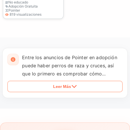
No educado
Adopción Gratuita
Pointer
819 visualizaciones
Entre los anuncios de Pointer en adopción
puede haber perros de raza y cruces, así
que lo primero es comprobar cómo
identifica cada ficha al animal y qué se sabe
Leer Más
de su vida anterior. No es lo mismo un perro
acostumbrado a dormir dentro de casa que
uno que solo ha vivido en una finca o en un
recinto exterior. Conviene saber qué hace
cuando detecta aves, si pasea sin arrastrar