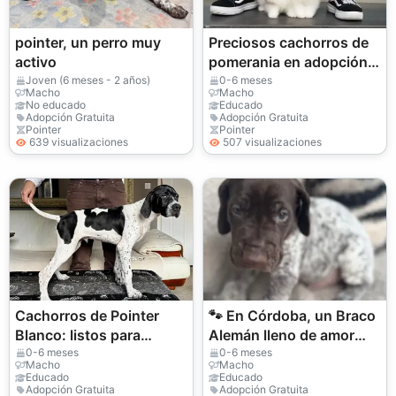
pointer, un perro muy
Preciosos cachorros de
activo
pomerania en adopción.
WhatsApp
Joven (6 meses - 2 años)
0-6 meses
Macho
Macho
+447393160284
No educado
Educado
Adopción Gratuita
Adopción Gratuita
Pointer
Pointer
639 visualizaciones
507 visualizaciones
Cachorros de Pointer
🐾 En Córdoba, un Braco
Blanco: listos para
Alemán lleno de amor
encontrar su hogar
está esperando una
0-6 meses
0-6 meses
Macho
Macho
definitivo.
familia responsable.
Educado
Educado
Adopción Gratuita
Adopción Gratuita
¡Hazlo parte de