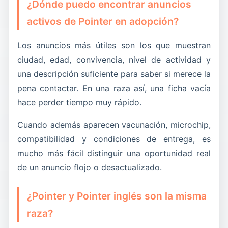
¿Dónde puedo encontrar anuncios
correcta y no al que solo entra por el nombre de
activos de Pointer en adopción?
la raza.
Los anuncios más útiles son los que muestran
ciudad, edad, convivencia, nivel de actividad y
una descripción suficiente para saber si merece la
pena contactar. En una raza así, una ficha vacía
hace perder tiempo muy rápido.
Cuando además aparecen vacunación, microchip,
compatibilidad y condiciones de entrega, es
mucho más fácil distinguir una oportunidad real
de un anuncio flojo o desactualizado.
¿Pointer y Pointer inglés son la misma
raza?