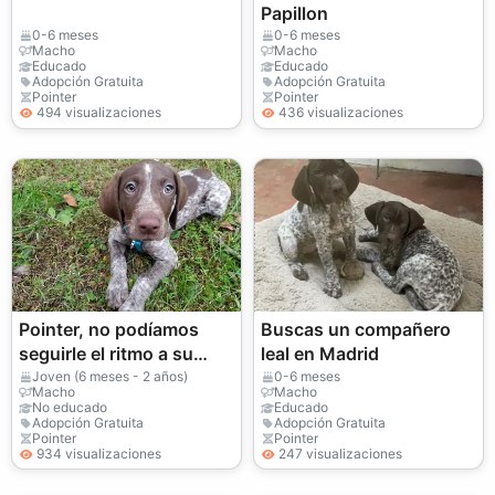
Papillon
0-6 meses
0-6 meses
Macho
Macho
Educado
Educado
Adopción Gratuita
Adopción Gratuita
Pointer
Pointer
494 visualizaciones
436 visualizaciones
Pointer, no podíamos
Buscas un compañero
seguirle el ritmo a su
leal en Madrid
energía.
Joven (6 meses - 2 años)
0-6 meses
Macho
Macho
No educado
Educado
Adopción Gratuita
Adopción Gratuita
Pointer
Pointer
934 visualizaciones
247 visualizaciones