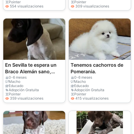
Pointer
Pointer
554 visualizaciones
309 visualizaciones
En Sevilla te espera un
Tenemos cachorros de
Braco Alemán sano,
Pomerania.
sociable y listo para
0-6 meses
0-6 meses
Macho
Macho
compartir momentos
Educado
Educado
Adopción Gratuita
Adopción Gratuita
inolvidables
Pointer
Pointer
359 visualizaciones
415 visualizaciones