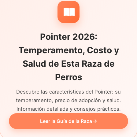
a quien lleva la correa, cómo responde a la
llamada y si puede convivir con gatos. Su
adaptación al coche, los ruidos urbanos y
los ratos de soledad cuenta mucho más que
Pointer 2026:
describirlo simplemente como bueno y
cariñoso.
Temperamento, Costo y
Salud de Esta Raza de
Perros
Descubre las características del Pointer: su
temperamento, precio de adopción y salud.
Información detallada y consejos prácticos.
Leer la Guía de la Raza