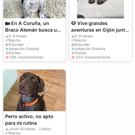
🏡 En A Coruña, un
🐶 Vive grandes
Braco Alemán busca un
aventuras en Gijón junto
hogar donde reciba el
a un Braco Alemán leal,
0-6 meses
0-6 meses
Macho
Macho
amor y los cuidados que
activo y perfecto para
Educado
Educado
Adopción Gratuita
Adopción Gratuita
merece. 📧 Co
toda la fami
Pointer
Pointer
295 visualizaciones
333 visualizaciones
Perro activo, no apto
para mi rutina
Joven (6 meses - 2 años)
Macho