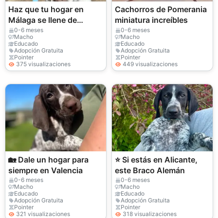
Haz que tu hogar en
Cachorros de Pomerania
Málaga se llene de
miniatura increíbles
alegría con un Braco
0-6 meses
0-6 meses
Macho
Macho
Alemán cariñoso,
Educado
Educado
Adopción Gratuita
Adopción Gratuita
inteligente y muy jugue
Pointer
Pointer
375 visualizaciones
449 visualizaciones
🏡 Dale un hogar para
⭐ Si estás en Alicante,
siempre en Valencia
este Braco Alemán
0-6 meses
0-6 meses
Macho
Macho
Educado
Educado
Adopción Gratuita
Adopción Gratuita
Pointer
Pointer
321 visualizaciones
318 visualizaciones