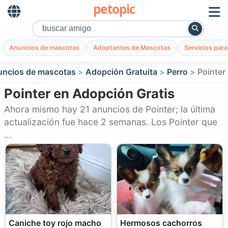
petopic
Anuncios de mascotas
Adoptantes de Mascotas
Servicios par
ncios de mascotas
Adopción Gratuita
Perro
Pointer
Pointer en Adopción Gratis
Ahora mismo hay 21 anuncios de Pointer; la última
actualización fue hace 2 semanas. Los Pointer que
...
Caniche toy rojo macho
Hermosos cachorros