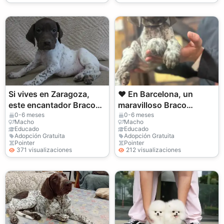
Si vives en Zaragoza,
❤️ En Barcelona, un
este encantador Braco
maravilloso Braco
Alemán puede
Alemán espera una
0-6 meses
0-6 meses
Macho
Macho
convertirse en el nuevo
familia responsable
Educado
Educado
Adopción Gratuita
Adopción Gratuita
miembro de tu famil
Pointer
Pointer
371 visualizaciones
212 visualizaciones