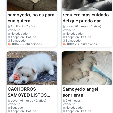
samoyedo, no es para
requiere más cuidado
cualquiera
del que puedo dar
Adulto (2 - 7 años)
Joven (6 meses - 2 años)
Macho
Macho
No educado
No educado
Adopción Gratuita
Adopción Gratuita
Samoyedo
Samoyedo
1084 visualizaciones
1003 visualizaciones
CACHORROS
Samoyedo ángel
SAMOYED LISTOS
sonriente
PARA UN NUEVO
Joven (6 meses - 2 años)
0-6 meses
Macho
Macho
HOGAR
Educado
No educado
Adopción Gratuita
Adopción Gratuita