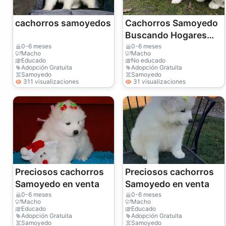
cachorros samoyedos
Cachorros Samoyedo
Buscando Hogares
Amorosos para
0-6 meses
0-6 meses
Macho
Macho
Siempre
Educado
No educado
Adopción Gratuita
Adopción Gratuita
Samoyedo
Samoyedo
311 visualizaciones
31 visualizaciones
Preciosos cachorros
Preciosos cachorros
Samoyedo en venta
Samoyedo en venta
0-6 meses
0-6 meses
Macho
Macho
Educado
Educado
Adopción Gratuita
Adopción Gratuita
Samoyedo
Samoyedo