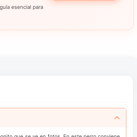
guía esencial para
onito que se ve en fotos. En este perro conviene