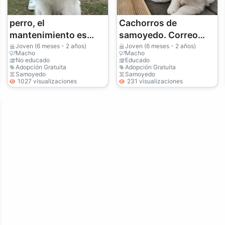
perro, el
Cachorros de
mantenimiento es
samoyedo. Correo
más complicado de lo
electrónico
Joven (6 meses - 2 años)
Joven (6 meses - 2 años)
Macho
Macho
esperado
(jessicabaynton2@g
No educado
Educado
Adopción Gratuita
Adopción Gratuita
mail.com)
Samoyedo
Samoyedo
1027 visualizaciones
231 visualizaciones