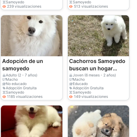
Samoyedo
Samoyedo
239 visualizaciones
513 visualizaciones
Adopción de un
Cachorros Samoyedo
samoyedo
buscan un hogar
definitivo
Adulto (2 - 7 años)
Joven (6 meses - 2 años)
Macho
Macho
No educado
Educado
Adopción Gratuita
Adopción Gratuita
Samoyedo
Samoyedo
1185 visualizaciones
149 visualizaciones