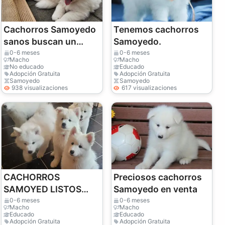
Cachorros Samoyedo
Tenemos cachorros
sanos buscan un
Samoyedo.
nuevo hogar.
0-6 meses
0-6 meses
Macho
Macho
No educado
Educado
Adopción Gratuita
Adopción Gratuita
Samoyedo
Samoyedo
938 visualizaciones
617 visualizaciones
CACHORROS
Preciosos cachorros
SAMOYED LISTOS
Samoyedo en venta
PARA UN NUEVO
0-6 meses
0-6 meses
Macho
Macho
HOGAR
Educado
Educado
Adopción Gratuita
Adopción Gratuita