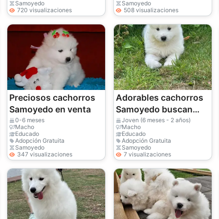
Samoyedo
Samoyedo
720 visualizaciones
508 visualizaciones
Preciosos cachorros
Adorables cachorros
Samoyedo en venta
Samoyedo buscan
hogares de 5★
0-6 meses
Joven (6 meses - 2 años)
Macho
Macho
Educado
Educado
Adopción Gratuita
Adopción Gratuita
Samoyedo
Samoyedo
347 visualizaciones
7 visualizaciones