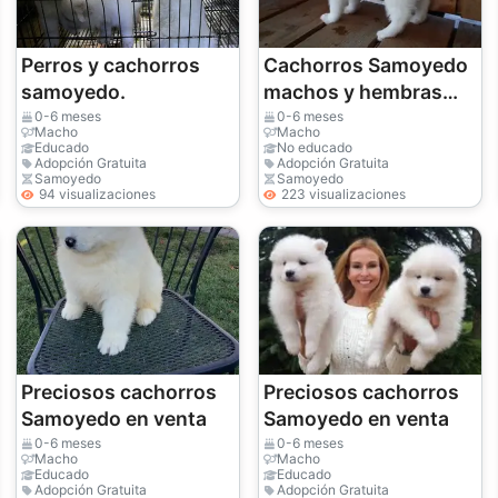
Perros y cachorros
Cachorros Samoyedo
samoyedo.
machos y hembras
bien entrenados.
0-6 meses
0-6 meses
Macho
Macho
Educado
No educado
Adopción Gratuita
Adopción Gratuita
Samoyedo
Samoyedo
94 visualizaciones
223 visualizaciones
Preciosos cachorros
Preciosos cachorros
Samoyedo en venta
Samoyedo en venta
0-6 meses
0-6 meses
Macho
Macho
Educado
Educado
Adopción Gratuita
Adopción Gratuita