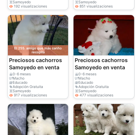
Samoyedo
Samoyedo
192 visualizaciones
851 visualizaciones
El 255. amigo que más cariño
recopila
Preciosos cachorros
Preciosos cachorros
Samoyedo en venta
Samoyedo en venta
0-6 meses
0-6 meses
Macho
Macho
Educado
Educado
Adopción Gratuita
Adopción Gratuita
Samoyedo
Samoyedo
917 visualizaciones
477 visualizaciones