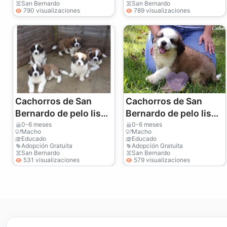
San Bernardo
San Bernardo
790 visualizaciones
789 visualizaciones
Cachorros de San
Cachorros de San
Bernardo de pelo liso
Bernardo de pelo liso
y áspero
y áspero
0-6 meses
0-6 meses
Macho
Macho
Educado
Educado
Adopción Gratuita
Adopción Gratuita
San Bernardo
San Bernardo
531 visualizaciones
579 visualizaciones