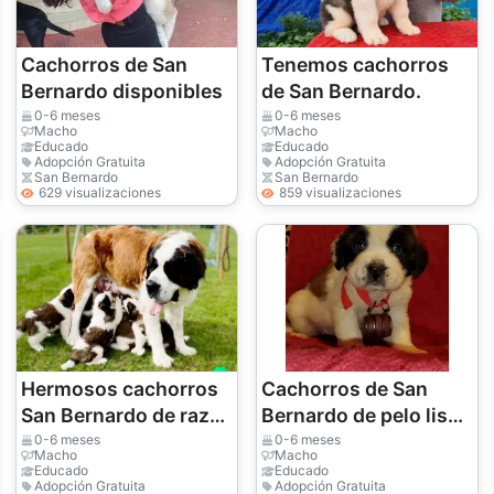
Cachorros de San
Tenemos cachorros
Bernardo disponibles
de San Bernardo.
0-6 meses
0-6 meses
Macho
Macho
Educado
Educado
Adopción Gratuita
Adopción Gratuita
San Bernardo
San Bernardo
629 visualizaciones
859 visualizaciones
Hermosos cachorros
Cachorros de San
San Bernardo de raza
Bernardo de pelo liso
pura con pedigrí.
y áspero
0-6 meses
0-6 meses
Macho
Macho
Educado
Educado
Adopción Gratuita
Adopción Gratuita