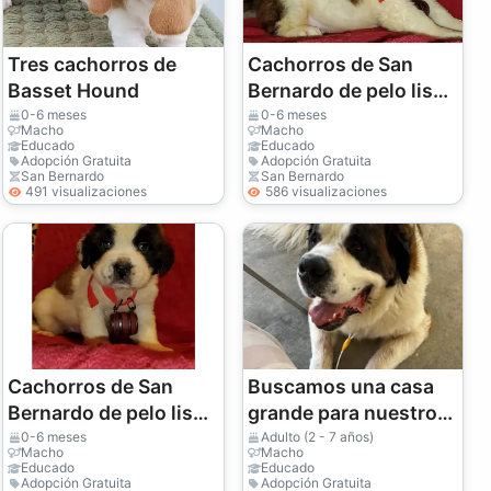
Tres cachorros de
Cachorros de San
Basset Hound
Bernardo de pelo liso
y áspero
0-6 meses
0-6 meses
Macho
Macho
Educado
Educado
Adopción Gratuita
Adopción Gratuita
San Bernardo
San Bernardo
491 visualizaciones
586 visualizaciones
Cachorros de San
Buscamos una casa
Bernardo de pelo liso
grande para nuestro
y áspero
San Bernardo.
0-6 meses
Adulto (2 - 7 años)
Macho
Macho
Educado
Educado
Adopción Gratuita
Adopción Gratuita