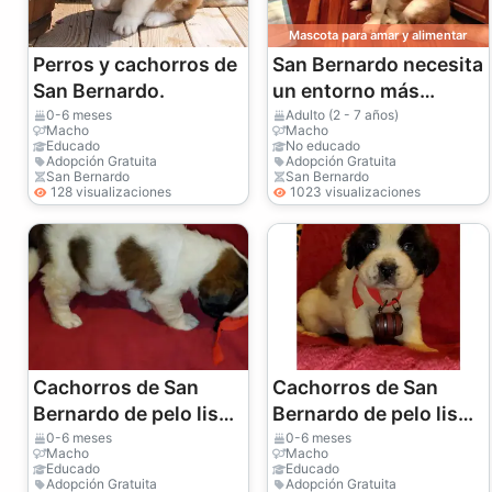
Mascota para amar y alimentar
Perros y cachorros de
San Bernardo necesita
San Bernardo.
un entorno más
tranquilo.
0-6 meses
Adulto (2 - 7 años)
Macho
Macho
Educado
No educado
Adopción Gratuita
Adopción Gratuita
San Bernardo
San Bernardo
128 visualizaciones
1023 visualizaciones
Cachorros de San
Cachorros de San
Bernardo de pelo liso
Bernardo de pelo liso
y áspero
y áspero
0-6 meses
0-6 meses
Macho
Macho
Educado
Educado
Adopción Gratuita
Adopción Gratuita