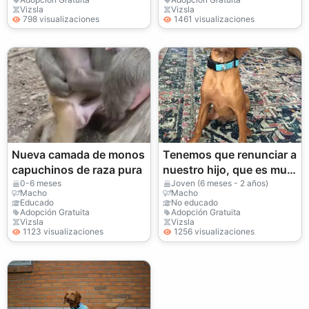
Vizsla
Vizsla
798 visualizaciones
1461 visualizaciones
Nueva camada de monos
Tenemos que renunciar a
capuchinos de raza pura
nuestro hijo, que es muy
enérgico.
0-6 meses
Joven (6 meses - 2 años)
Macho
Macho
Educado
No educado
Adopción Gratuita
Adopción Gratuita
Vizsla
Vizsla
1123 visualizaciones
1256 visualizaciones