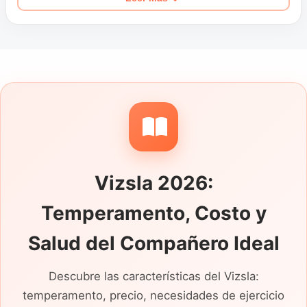
lleva sin compañía y qué necesita para no
vivir siempre acelerado. La llamada en
espacios abiertos, la reacción ante gatos o
animales que corren y el tipo de trato con el
que aprende mejor completan una imagen
mucho más útil que una lista de virtudes de
la raza.
Vizsla 2026:
Temperamento, Costo y
Salud del Compañero Ideal
Descubre las características del Vizsla:
temperamento, precio, necesidades de ejercicio