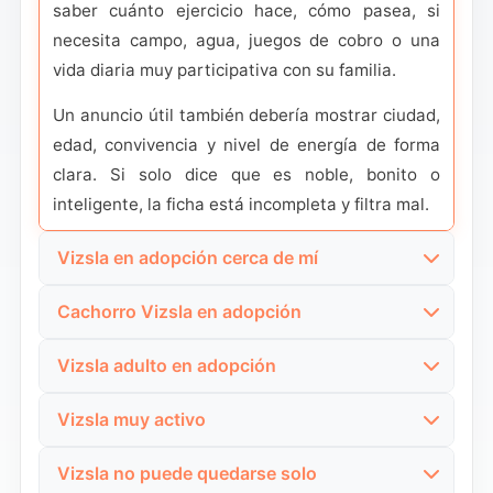
saber cuánto ejercicio hace, cómo pasea, si
necesita campo, agua, juegos de cobro o una
vida diaria muy participativa con su familia.
Un anuncio útil también debería mostrar ciudad,
edad, convivencia y nivel de energía de forma
clara. Si solo dice que es noble, bonito o
inteligente, la ficha está incompleta y filtra mal.
Vizsla en adopción cerca de mí
Cuando buscas un Vizsla cerca, conviene
Cachorro Vizsla en adopción
comprobar si el anuncio deja visible la provincia
En un cachorro de Vizsla deberías mirar mucho
o ciudad y si la protectora acepta adopciones
Vizsla adulto en adopción
más que la edad. Lo importante es saber cómo
fuera de la zona. En perros activos y muy
En un adulto conviene pedir convivencia real, no
se está criando, si ya sale al exterior, si convive
apegados a la familia, la visita previa, el traslado
Vizsla muy activo
solo rasgos generales. La ficha debería decir si
con otros perros y si se están trabajando
y la adaptación importan bastante.
Si el anuncio gira alrededor de la energía,
sabe descansar en casa, si necesita todavía
llamada, correa, autocontrol y contacto
Vizsla no puede quedarse solo
debería concretar la cantidad y el tipo de
También ayuda que la ficha indique si puede