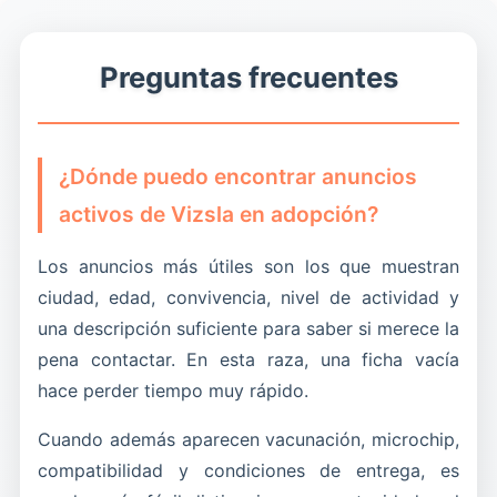
antes del traslado.
campo.
dependencia de la familia, necesidad de
cualquier manejo.
Ese dato no sobra. En España cambia mucho el
Cuando el anuncio lo cuenta así, informa.
ejercicio, gusto por el agua, facilidad de
Preguntas frecuentes
alcance real del anuncio y mejora la calidad de
Cuando solo pone que es fácil de mantener, se
convivencia y nivel de obediencia.
las solicitudes que llegan.
queda en una frase hueca.
Cuanto más concreto sea en ese punto, mejor
filtra al adoptante correcto. En mezclas activas,
¿Dónde puedo encontrar anuncios
las medias verdades atraen justo a la persona
activos de Vizsla en adopción?
equivocada.
Los anuncios más útiles son los que muestran
ciudad, edad, convivencia, nivel de actividad y
una descripción suficiente para saber si merece la
pena contactar. En esta raza, una ficha vacía
hace perder tiempo muy rápido.
Cuando además aparecen vacunación, microchip,
compatibilidad y condiciones de entrega, es