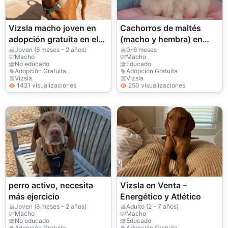
Vizsla macho joven en
Cachorros de maltés
adopción gratuita en el
(macho y hembra) en
Reino Unido
Mundemba.
Joven (6 meses - 2 años)
0-6 meses
Macho
Macho
No educado
Educado
Adopción Gratuita
Adopción Gratuita
Vizsla
Vizsla
1421 visualizaciones
250 visualizaciones
perro activo, necesita
Vizsla en Venta –
más ejercicio
Energético y Atlético
Joven (6 meses - 2 años)
Adulto (2 - 7 años)
Macho
Macho
No educado
Educado
Adopción Gratuita
Adopción Gratuita