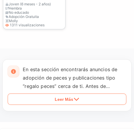
Joven (6 meses - 2 años)
Hembra
No educado
Adopción Gratuita
Molly
1311 visualizaciones
En esta sección encontrarás anuncios de
adopción de peces y publicaciones tipo
“regalo peces” cerca de ti. Antes de
adoptar, confirma compatibilidad, litros del
Leer Más
acuario, filtro, calefacción (si aplica) y rutina
de cambios de agua. Compara opciones y
acuerda una entrega responsable.