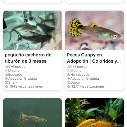
pequeño cachorro de
Peces Guppy en
tiburón de 3 meses
Adopción | Coloridos y
Pacíficos
0-6 meses
0-6 meses
Macho
Macho
Educado
No educado
Adopción Gratuita
Adopción Gratuita
Shark
Guppy
1948 visualizaciones
1277 visualizaciones