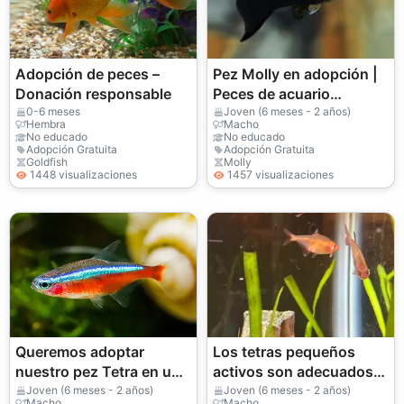
Adopción de peces –
Pez Molly en adopción |
Donación responsable
Peces de acuario
amigables
0-6 meses
Joven (6 meses - 2 años)
Hembra
Macho
No educado
No educado
Adopción Gratuita
Adopción Gratuita
Goldfish
Molly
1448 visualizaciones
1457 visualizaciones
Queremos adoptar
Los tetras pequeños
nuestro pez Tetra en un
activos son adecuados
entorno adecuado.
para mantenerlos en
Joven (6 meses - 2 años)
Joven (6 meses - 2 años)
Macho
Macho