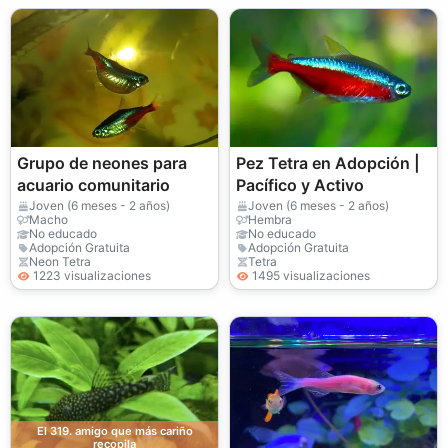
Grupo de neones para
Pez Tetra en Adopción |
acuario comunitario
Pacífico y Activo
Joven (6 meses - 2 años)
Joven (6 meses - 2 años)
Macho
Hembra
No educado
No educado
Adopción Gratuita
Adopción Gratuita
Neon Tetra
Tetra
1223 visualizaciones
1495 visualizaciones
El 319. amigo que más cariño
recopila