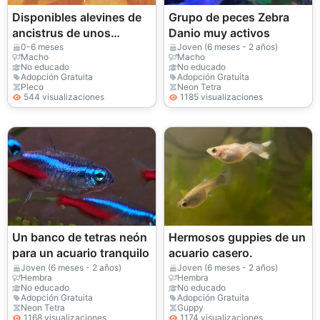
Disponibles alevines de
Grupo de peces Zebra
ancistrus de unos
Danio muy activos
diferentes tamaños.
0-6 meses
Joven (6 meses - 2 años)
Macho
Macho
No educado
No educado
Adopción Gratuita
Adopción Gratuita
Pleco
Neon Tetra
544 visualizaciones
1185 visualizaciones
Un banco de tetras neón
Hermosos guppies de un
para un acuario tranquilo
acuario casero.
Joven (6 meses - 2 años)
Joven (6 meses - 2 años)
Hembra
Hembra
No educado
No educado
Adopción Gratuita
Adopción Gratuita
Neon Tetra
Guppy
1168 visualizaciones
1174 visualizaciones