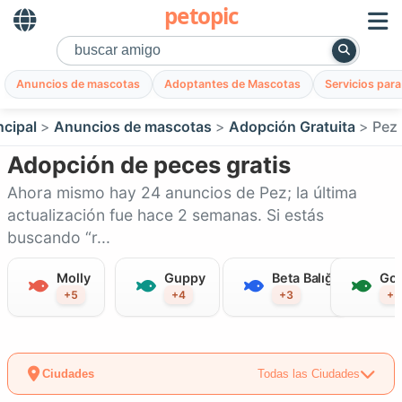
petopic
Anuncios de mascotas
Adoptantes de Mascotas
Servicios par
ncipal
Anuncios de mascotas
Adopción Gratuita
Pez
Adopción de peces gratis
Ahora mismo hay 24 anuncios de Pez; la última
actualización fue hace 2 semanas. Si estás
buscando “r...
Molly
Guppy
Beta Balığı
Gol
+5
+4
+3
+3
Ciudades
Todas las Ciudades