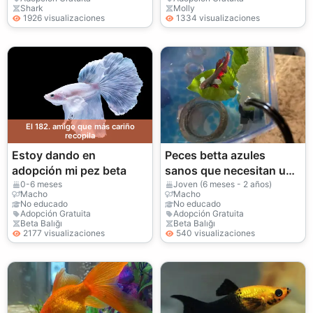
Shark
Molly
1926 visualizaciones
1334 visualizaciones
El 182. amigo que más cariño
recopila
Estoy dando en
Peces betta azules
adopción mi pez beta
sanos que necesitan un
acuario debidamente
0-6 meses
Joven (6 meses - 2 años)
Macho
Macho
preparado
No educado
No educado
Adopción Gratuita
Adopción Gratuita
Beta Balığı
Beta Balığı
2177 visualizaciones
540 visualizaciones