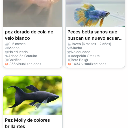
pez dorado de cola de
Peces betta sanos que
velo blanco
buscan un nuevo acuario
tranquilo
0-6 meses
Joven (6 meses - 2 años)
Macho
Macho
No educado
No educado
Adopción Gratuita
Adopción Gratuita
Goldfish
Beta Balığı
866 visualizaciones
1434 visualizaciones
Pez Molly de colores
brillantes