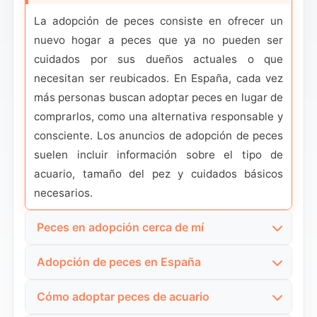
La adopción de peces consiste en ofrecer un
nuevo hogar a peces que ya no pueden ser
cuidados por sus dueños actuales o que
necesitan ser reubicados. En España, cada vez
más personas buscan adoptar peces en lugar de
comprarlos, como una alternativa responsable y
consciente. Los anuncios de adopción de peces
suelen incluir información sobre el tipo de
acuario, tamaño del pez y cuidados básicos
necesarios.
Peces en adopción cerca de mí
La búsqueda de peces en adopción cerca de mí
Adopción de peces en España
es muy común, ya que la adopción local reduce
La adopción de peces en España ha aumentado
el estrés durante el traslado. Muchos anuncios
Cómo adoptar peces de acuario
debido a una mayor concienciación sobre el
locales detallan si el pez proviene de un acuario