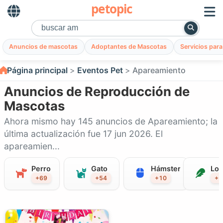
petopic
Anuncios de mascotas
Adoptantes de Mascotas
Servicios par
Página principal
Eventos Pet
Apareamiento
Anuncios de Reproducción de
Mascotas
Ahora mismo hay 145 anuncios de Apareamiento; la
última actualización fue 17 jun 2026. El
apareamien...
Perro
Gato
Hámster
Lor
+69
+54
+10
+7