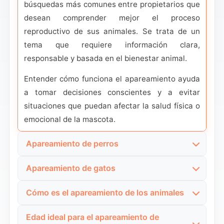
búsquedas más comunes entre propietarios que
desean comprender mejor el proceso
reproductivo de sus animales. Se trata de un
tema que requiere información clara,
responsable y basada en el bienestar animal.
Entender cómo funciona el apareamiento ayuda
a tomar decisiones conscientes y a evitar
situaciones que puedan afectar la salud física o
emocional de la mascota.
Apareamiento de perros
El apareamiento en perros depende de factores
Apareamiento de gatos
como la edad, el estado de salud y el
El apareamiento de los gatos suele generar
comportamiento de ambos animales. Muchos
Cómo es el apareamiento de los animales
muchas dudas debido a los comportamientos
propietarios buscan información para reconocer
Esta búsqueda refleja un interés general por
intensos que pueden aparecer durante el celo.
el momento adecuado y garantizar un proceso
Edad ideal para el apareamiento de