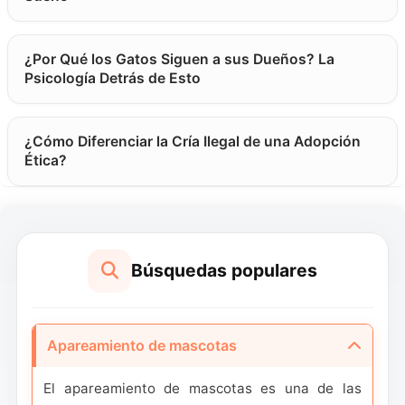
plataforma permite verificar la reputación
de criadores, leer reseñas de otros dueños,
y comunicarse directamente con expertos
¿Por Qué los Gatos Siguen a sus Dueños? La
en cría. Conecta con criadores que
Psicología Detrás de Esto
entienden la importancia de las pruebas de
salud, socialización adecuada, y encontrar
¿Cómo Diferenciar la Cría Ilegal de una Adopción
hogares amorosos para las crías. Desde
Ética?
razas populares hasta compañeros únicos,
encuentra el apareamiento perfecto para tu
mascota mientras contribuyes a poblaciones
saludables de mascotas.
Búsquedas populares
Apareamiento de mascotas
El apareamiento de mascotas es una de las