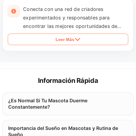
Conecta con una red de criadores
experimentados y responsables para
encontrar las mejores oportunidades de
apareamiento para tu mascota. Nuestra
Leer Más
plataforma facilita conexiones entre dueños
de mascotas que buscan cría de calidad y
criadores verificados que priorizan la salud
animal y el bienestar. Conecta con criadores
que mantienen altos estándares de cuidado,
Información Rápida
proporcionan certificados de salud, y siguen
prácticas éticas de cría. Nuestros criadores
¿Es Normal Si Tu Mascota Duerme
verificados ofrecen servicios de
Constantemente?
apareamiento para perros de raza pura,
gatos pedigrí, y otras especies de mascotas
con documentación completa. La
Importancia del Sueño en Mascotas y Rutina de
Sueño