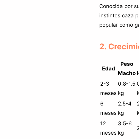
Conocida por su 
instintos caza 
popular como g
2. Crecimi
Peso
Edad
Macho
2-3
0.8-1.5
meses
kg
6
2.5-4
meses
kg
12
3.5-6
meses
kg