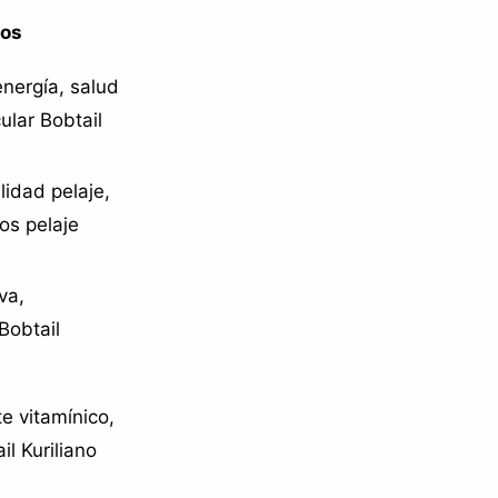
ios
energía, salud
ular Bobtail
alidad pelaje,
os pelaje
va,
Bobtail
te vitamínico,
il Kuriliano