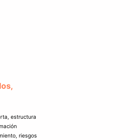
dos,
rta, estructura
rmación
miento, riesgos