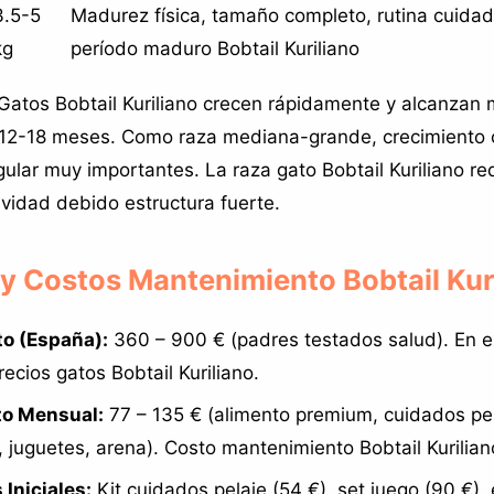
3.5-5
Madurez física, tamaño completo, rutina cuidad
kg
período maduro Bobtail Kuriliano
Gatos Bobtail Kuriliano crecen rápidamente y alcanzan 
 12-18 meses. Como raza mediana-grande, crecimiento 
ular muy importantes. La raza gato Bobtail Kuriliano req
vidad debido estructura fuerte.
 y Costos Mantenimiento Bobtail Kur
to (España):
360 – 900 € (padres testados salud). En ex
ecios gatos Bobtail Kuriliano.
o Mensual:
77 – 135 € (alimento premium, cuidados pel
, juguetes, arena). Costo mantenimiento Bobtail Kurilian
 Iniciales:
Kit cuidados pelaje (54 €), set juego (90 €)