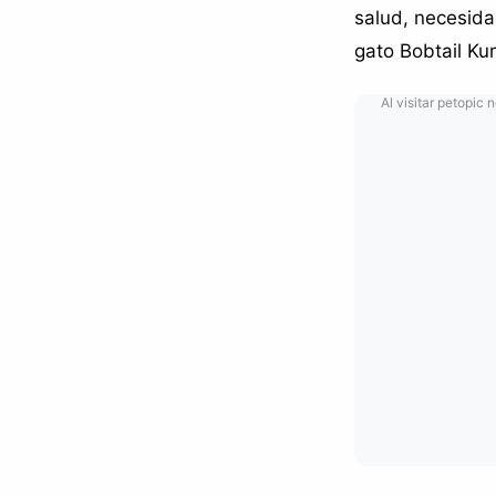
salud, necesida
gato Bobtail Kur
Al visitar petopic 