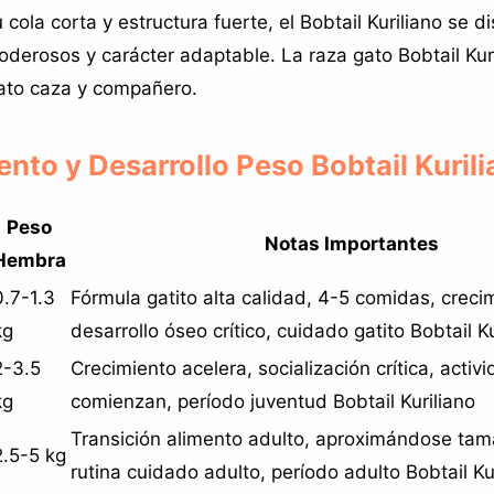
cola corta y estructura fuerte, el Bobtail Kuriliano se d
poderosos y carácter adaptable. La raza gato Bobtail Kur
ato caza y compañero.
ento y Desarrollo Peso Bobtail Kuril
Peso
Notas Importantes
Hembra
0.7-1.3
Fórmula gatito alta calidad, 4-5 comidas, creci
kg
desarrollo óseo crítico, cuidado gatito Bobtail Ku
2-3.5
Crecimiento acelera, socialización crítica, activ
kg
comienzan, período juventud Bobtail Kuriliano
Transición alimento adulto, aproximándose ta
2.5-5 kg
rutina cuidado adulto, período adulto Bobtail Ku