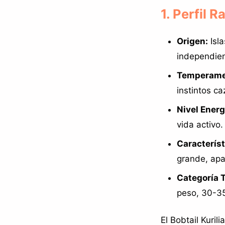
1. Perfil R
Origen:
Isla
independien
Temperame
instintos ca
Nivel Energ
vida activo.
Característ
grande, apar
Categoría 
peso, 30-35
El Bobtail Kuril