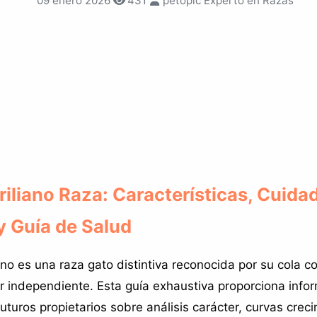
09 enero 2026
431
petopic Experto en Razas
riliano Raza: Características, Cuida
y Guía de Salud
iano es una raza gato distintiva reconocida por su cola co
er independiente. Esta guía exhaustiva proporciona info
uturos propietarios sobre análisis carácter, curvas creci