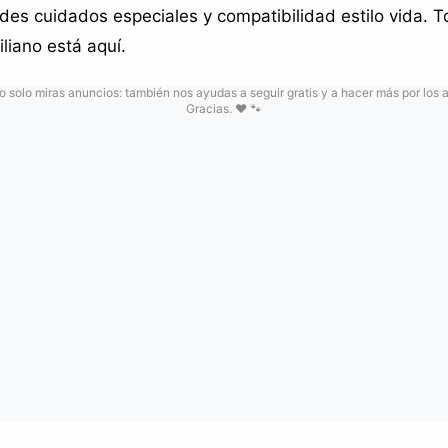
des cuidados especiales y compatibilidad estilo vida. 
iliano está aquí.
no solo miras anuncios: también nos ayudas a seguir gratis y a hacer más por los 
Gracias. ❤️ 🐾