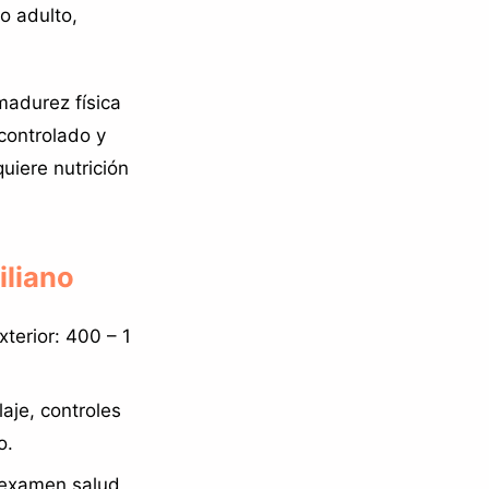
o adulto,
madurez física
controlado y
uiere nutrición
iliano
terior: 400 – 1
aje, controles
o.
, examen salud