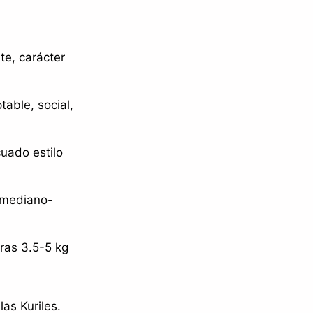
rte, carácter
table, social,
cuado estilo
o mediano-
as 3.5-5 kg
las Kuriles.