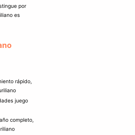
istingue por
iliano es
iano
miento rápido,
riliano
idades juego
maño completo,
riliano