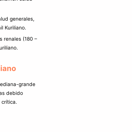
lud generales,
 Kuriliano.
s renales (180 –
riliano.
liano
 mediana-grande
tas debido
crítica.