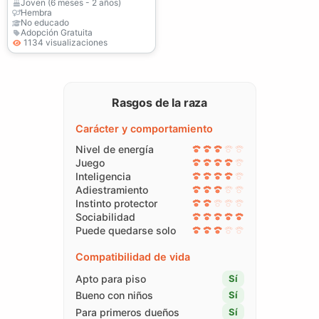
estabilidad
Joven (6 meses - 2 años)
Hembra
No educado
Adopción Gratuita
1134 visualizaciones
Rasgos de la raza
Carácter y comportamiento
Nivel de energía
Juego
Inteligencia
Adiestramiento
Instinto protector
Sociabilidad
Puede quedarse solo
Compatibilidad de vida
Apto para piso
Sí
Bueno con niños
Sí
Para primeros dueños
Sí