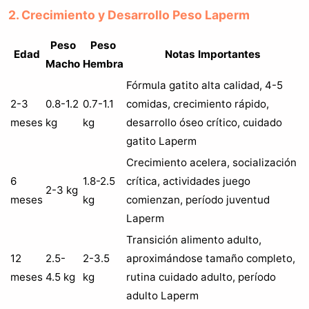
2. Crecimiento y Desarrollo Peso Laperm
Peso
Peso
Edad
Notas Importantes
Macho
Hembra
Fórmula gatito alta calidad, 4-5
2-3
0.8-1.2
0.7-1.1
comidas, crecimiento rápido,
meses
kg
kg
desarrollo óseo crítico, cuidado
gatito Laperm
Crecimiento acelera, socialización
6
1.8-2.5
crítica, actividades juego
2-3 kg
meses
kg
comienzan, período juventud
Laperm
Transición alimento adulto,
12
2.5-
2-3.5
aproximándose tamaño completo,
meses
4.5 kg
kg
rutina cuidado adulto, período
adulto Laperm