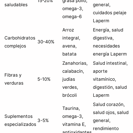
15-20%
grasa pollo,
saludables
general,
omega-3,
cuidados pelaje
omega-6
Laperm
Arroz
Energía, salud
Carbohidratos
integral,
digestiva,
30-40%
complejos
avena,
necesidades
batata
energía Laperm
Zanahorias,
Salud intestinal,
calabacín,
aporte
Fibras y
5-10%
judías
vitamínico,
verduras
verdes,
digestión, salud
brócoli
Laperm
Salud corazón,
Taurina,
salud ojos, salud
Suplementos
omega-3,
3-5%
general,
especializados
vitamina E,
rendimiento
antioxidantes