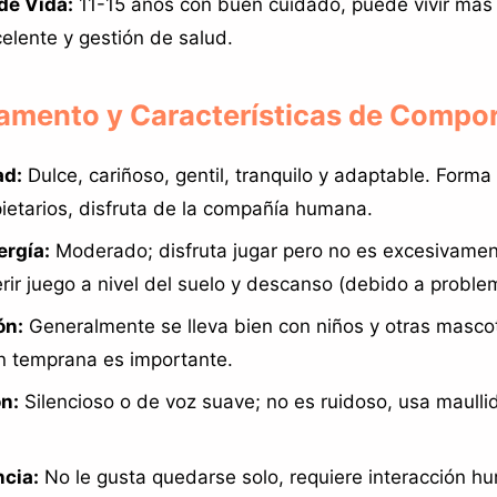
de Vida:
11-15 años con buen cuidado, puede vivir más
elente y gestión de salud.
amento y Características de Compo
ad:
Dulce, cariñoso, gentil, tranquilo y adaptable. Forma
pietarios, disfruta de la compañía humana.
ergía:
Moderado; disfruta jugar pero no es excesivamen
rir juego a nivel del suelo y descanso (debido a problem
ón:
Generalmente se lleva bien con niños y otras masco
ón temprana es importante.
n:
Silencioso o de voz suave; no es ruidoso, usa maulli
cia:
No le gusta quedarse solo, requiere interacción h