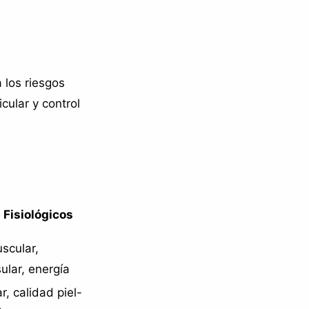
 los riesgos
icular y control
 Fisiológicos
scular,
sular, energía
r, calidad piel-