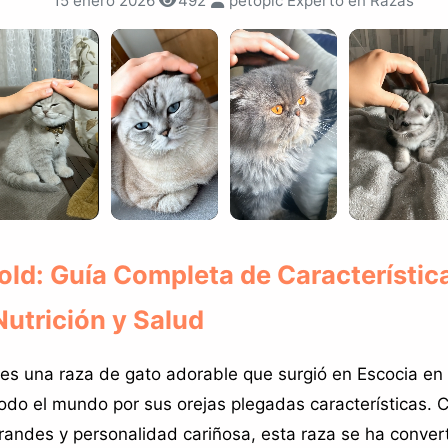
15 enero 2026
492
petopic Experto en Razas
old: Guía Completa de Característic
utrición y Salud
d es una raza de gato adorable que surgió en Escocia en
odo el mundo por sus orejas plegadas características. 
randes y personalidad cariñosa, esta raza se ha convert