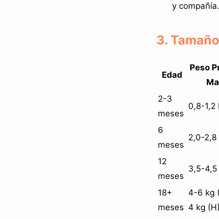
y compañía
3. Tamaño
Peso P
Edad
Ma
2-3
0,8-1,2
meses
6
2,0-2,8
meses
12
3,5-4,5
meses
18+
4-6 kg 
meses
4 kg (H