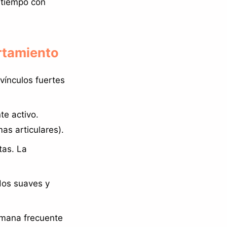
 tiempo con
rtamiento
 vínculos fuertes
te activo.
as articulares).
tas. La
dos suaves y
umana frecuente