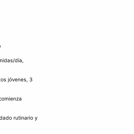
s
midas/día,
tos jóvenes, 3
 comienza
dado rutinario y