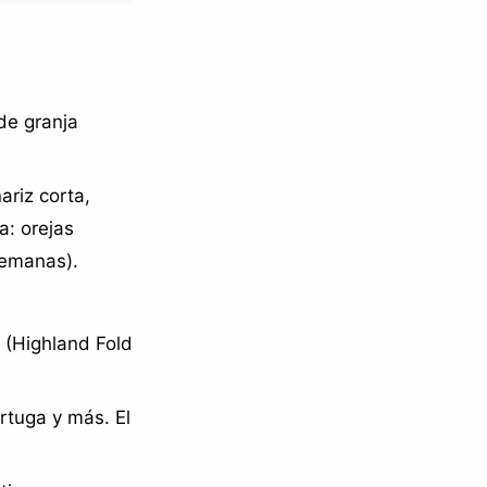
de granja
riz corta,
a: orejas
semanas).
o (Highland Fold
ortuga y más. El