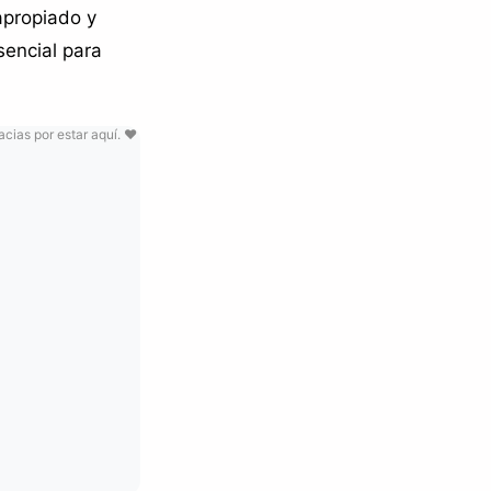
apropiado y
sencial para
ias por estar aquí. ❤️