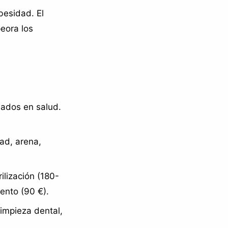
besidad. El
peora los
bados en salud.
ad, arena,
ilización (180-
ento (90 €).
limpieza dental,