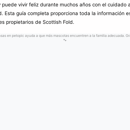
 y puede vivir feliz durante muchos años con el cuidado 
d. Esta guía completa proporciona toda la información e
es propietarios de Scottish Fold.
s en petopic ayuda a que más mascotas encuentren a la familia adecuada. Grac
🐾