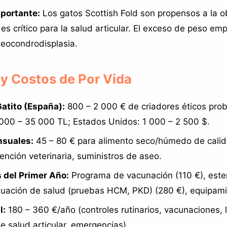
portante:
Los gatos Scottish Fold son propensos a la o
es crítico para la salud articular. El exceso de peso em
eocondrodisplasia.
 y Costos de Por Vida
Gatito (España):
800 – 2 000 € de criadores éticos pro
 000 – 35 000 TL; Estados Unidos: 1 000 – 2 500 $.
suales:
45 – 80 € para alimento seco/húmedo de calid
ención veterinaria, suministros de aseo.
 del Primer Año:
Programa de vacunación (110 €), ester
luación de salud (pruebas HCM, PKD) (280 €), equipami
l:
180 – 360 €/año (controles rutinarios, vacunaciones, 
e salud articular, emergencias).