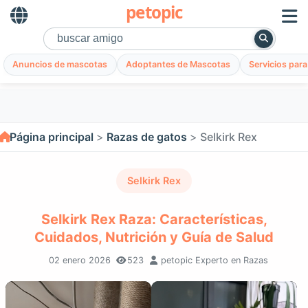
petopic
Anuncios de mascotas
Adoptantes de Mascotas
Servicios par
Página principal
Razas de gatos
Selkirk Rex
Selkirk Rex
Selkirk Rex Raza: Características,
Cuidados, Nutrición y Guía de Salud
02 enero 2026
523
petopic Experto en Razas