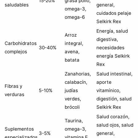
15-20%
grasa pollo,
saludables
general,
omega-3,
cuidados pelaje
omega-6
Selkirk Rex
Energía, salud
Arroz
digestiva,
Carbohidratos
integral,
30-40%
necesidades
complejos
avena,
energía Selkirk
batata
Rex
Zanahorias,
Salud intestinal,
calabacín,
aporte
Fibras y
5-10%
judías
vitamínico,
verduras
verdes,
digestión, salud
brócoli
Selkirk Rex
Salud corazón,
Taurina,
salud ojos, salud
Suplementos
omega-3,
3-5%
general,
especializados
vitamina E,