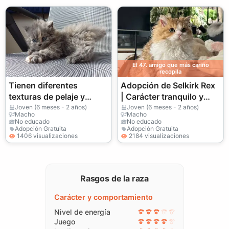
El 47. amigo que más cariño
recopila
Tienen diferentes
Adopción de Selkirk Rex
texturas de pelaje y
| Carácter tranquilo y
requieren un aseo
apacible
Joven (6 meses - 2 años)
Joven (6 meses - 2 años)
Macho
Macho
regular.
No educado
No educado
Adopción Gratuita
Adopción Gratuita
1406 visualizaciones
2184 visualizaciones
Rasgos de la raza
Carácter y comportamiento
Nivel de energía
Juego