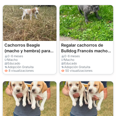
Cachorros Beagle
Regalar cachorros de
(macho y hembra) para
Bulldog Francés machos
adopción
y hembras
0-6 meses
0-6 meses
Macho
Macho
Educado
Educado
Adopción Gratuita
Adopción Gratuita
8 visualizaciones
50 visualizaciones