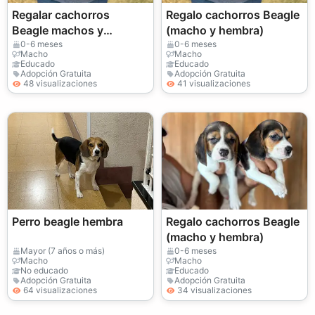
Regalar cachorros
Regalo cachorros Beagle
Beagle machos y
(macho y hembra)
hembras
0-6 meses
0-6 meses
Macho
Macho
Educado
Educado
Adopción Gratuita
Adopción Gratuita
48 visualizaciones
41 visualizaciones
Perro beagle hembra
Regalo cachorros Beagle
(macho y hembra)
Mayor (7 años o más)
0-6 meses
Macho
Macho
No educado
Educado
Adopción Gratuita
Adopción Gratuita
64 visualizaciones
34 visualizaciones