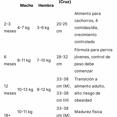
(Cruz)
Macho
Hembra
Alimento para
cachorros, 4
2-3
20-25
4-7 kg
3-6 kg
comidas/día,
meses
cm
crecimiento
controlado
Fórmula para perros
6
28-32
jóvenes, control de
8-11 kg
7-10 kg
meses
cm
peso debe
comenzar
33-38
Transición a
12
cm (M),
alimento adulto,
10-13 kg
9-12 kg
meses
33-38
alto riesgo de
cm (H)
obesidad
33-38
10-11 kg
Madurez física
18+
cm (M),