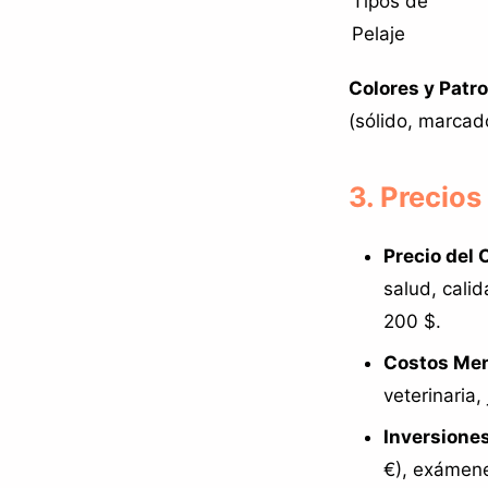
Tipos de
Pelaje
Colores y Patro
(sólido, marcad
3. Precios
Precio del 
salud, cali
200 $.
Costos Men
veterinaria,
Inversione
€), exámene