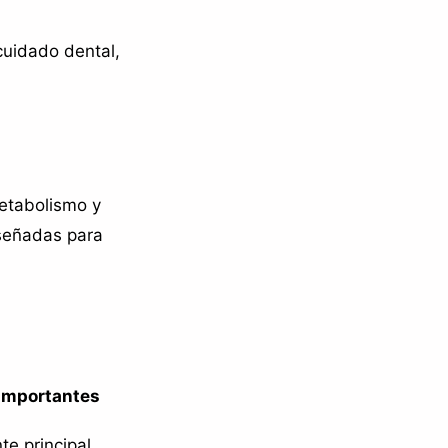
uidado dental,
etabolismo y
señadas para
Importantes
e principal,