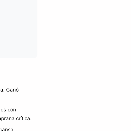
ua. Ganó
los con
prana crítica.
 cansa