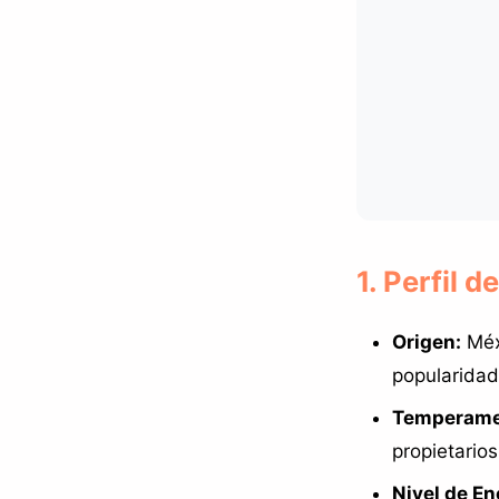
1. Perfil d
Origen:
Méx
popularidad
Temperame
propietario
Nivel de En