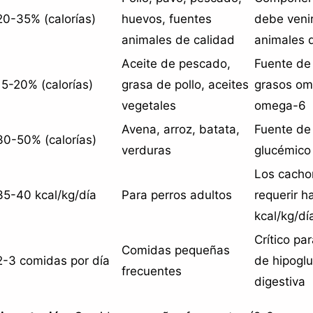
20-35% (calorías)
huevos, fuentes
debe veni
animales de calidad
animales 
Aceite de pescado,
Fuente de 
15-20% (calorías)
grasa de pollo, aceites
grasos om
vegetales
omega-6
Avena, arroz, batata,
Fuente de 
30-50% (calorías)
verduras
glucémico 
Los cacho
35-40 kcal/kg/día
Para perros adultos
requerir h
kcal/kg/dí
Crítico pa
Comidas pequeñas
2-3 comidas por día
de hipogl
frecuentes
digestiva