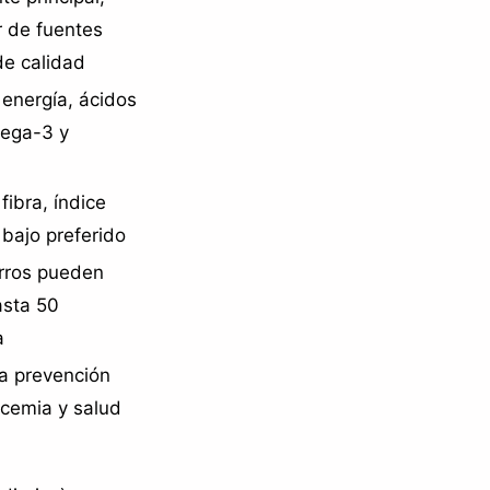
r de fuentes
de calidad
energía, ácidos
ega-3 y
fibra, índice
bajo preferido
rros pueden
asta 50
a
ra prevención
ucemia y salud