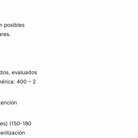
n posibles
ares.
ados, evaluados
mérica: 400 – 2
tención
tes) (150-180
erilización