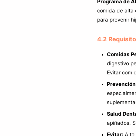
Programa de A
comida de alta 
para prevenir h
4.2 Requisito
Comidas Pe
digestivo p
Evitar comi
Prevención
especialmen
suplementa
Salud Denta
apiñados. S
Evitar:
Alto 