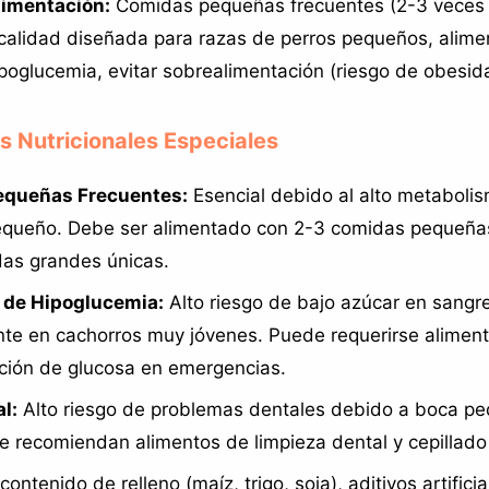
limentación:
Comidas pequeñas frecuentes (2-3 veces d
calidad diseñada para razas de perros pequeños, alime
ipoglucemia, evitar sobrealimentación (riesgo de obesid
s Nutricionales Especiales
queñas Frecuentes:
Esencial debido al alto metaboli
equeño. Debe ser alimentado con 2-3 comidas pequeña
das grandes únicas.
 de Hipoglucemia:
Alto riesgo de bajo azúcar en sangre
te en cachorros muy jóvenes. Puede requerirse aliment
ción de glucosa en emergencias.
l:
Alto riesgo de problemas dentales debido a boca pe
e recomiendan alimentos de limpieza dental y cepillado 
contenido de relleno (maíz, trigo, soja), aditivos artifici