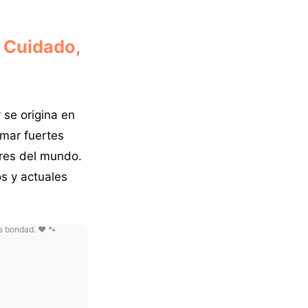
 Cuidado,
se origina en
mar fuertes
ares del mundo.
os y actuales
s bondad. ❤️ 🐾