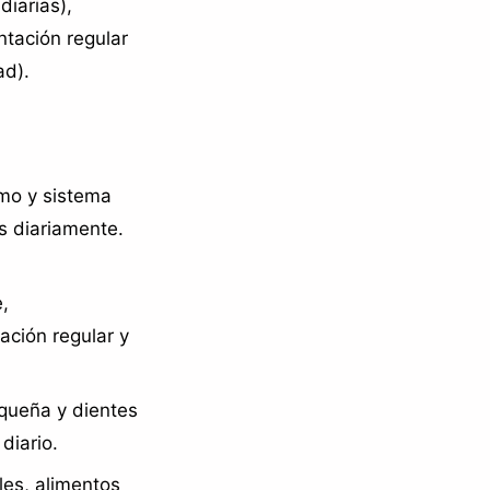
iarias),
ntación regular
ad).
smo y sistema
s diariamente.
,
ación regular y
queña y dientes
diario.
ales, alimentos