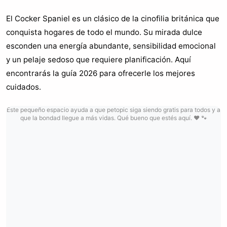
El Cocker Spaniel es un clásico de la cinofilia británica que
conquista hogares de todo el mundo. Su mirada dulce
esconden una energía abundante, sensibilidad emocional
y un pelaje sedoso que requiere planificación. Aquí
encontrarás la guía 2026 para ofrecerle los mejores
cuidados.
Este pequeño espacio ayuda a que petopic siga siendo gratis para todos y a
que la bondad llegue a más vidas. Qué bueno que estés aquí. ❤️ 🐾