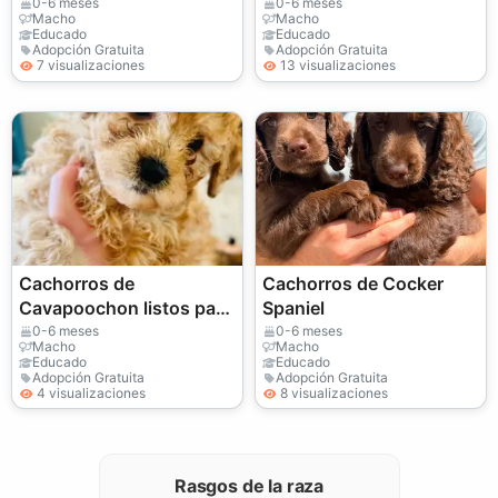
irse a su nuevo hogar.
0-6 meses
0-6 meses
Macho
Macho
Educado
Educado
Adopción Gratuita
Adopción Gratuita
7 visualizaciones
13 visualizaciones
Cachorros de
Cachorros de Cocker
Cavapoochon listos para
Spaniel
irse a su nuevo hogar.
0-6 meses
0-6 meses
Macho
Macho
Educado
Educado
Adopción Gratuita
Adopción Gratuita
4 visualizaciones
8 visualizaciones
Rasgos de la raza