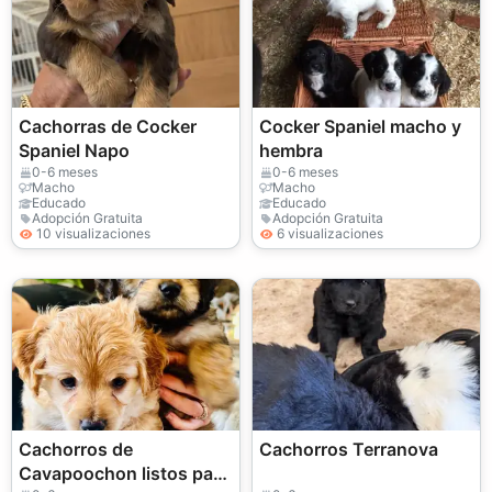
Cachorras de Cocker
Cocker Spaniel macho y
Spaniel Napo
hembra
0-6 meses
0-6 meses
Macho
Macho
Educado
Educado
Adopción Gratuita
Adopción Gratuita
10 visualizaciones
6 visualizaciones
Cachorros de
Cachorros Terranova
Cavapoochon listos para