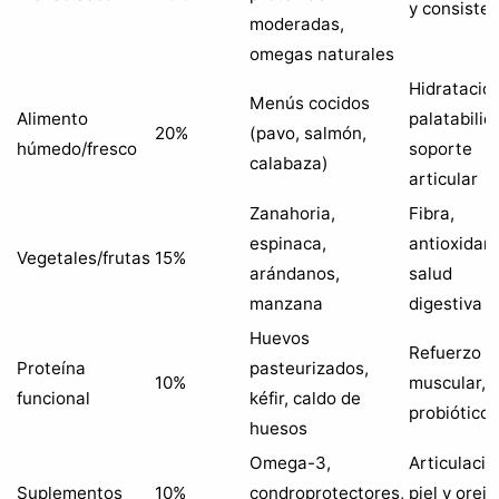
y consiste
moderadas,
omegas naturales
Hidratación
Menús cocidos
Alimento
palatabilid
20%
(pavo, salmón,
húmedo/fresco
soporte
calabaza)
articular
Zanahoria,
Fibra,
espinaca,
antioxidant
Vegetales/frutas
15%
arándanos,
salud
manzana
digestiva
Huevos
Refuerzo
Proteína
pasteurizados,
10%
muscular,
funcional
kéfir, caldo de
probióticos
huesos
Omega-3,
Articulacio
Suplementos
10%
condroprotectores,
piel y oreja