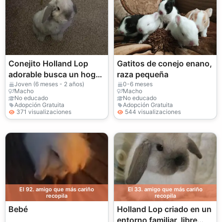
Conejito Holland Lop
Gatitos de conejo enano,
adorable busca un hogar
raza pequeña
tranquilo para siempre.
Joven (6 meses - 2 años)
0-6 meses
Macho
Macho
No educado
No educado
Adopción Gratuita
Adopción Gratuita
371 visualizaciones
544 visualizaciones
El 92. amigo que más cariño
El 33. amigo que más cariño
recopila
recopila
Bebé
Holland Lop criado en un
entorno familiar, libre