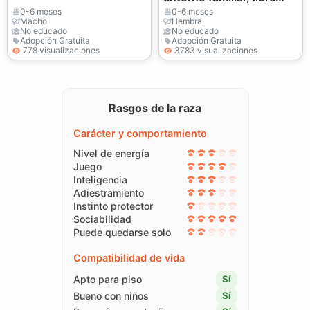
para adoptar.
0-6 meses
0-6 meses
Macho
Hembra
No educado
No educado
Adopción Gratuita
Adopción Gratuita
778 visualizaciones
3783 visualizaciones
Rasgos de la raza
Carácter y comportamiento
Nivel de energía
Juego
Inteligencia
Adiestramiento
Instinto protector
Sociabilidad
Puede quedarse solo
Compatibilidad de vida
Apto para piso
Sí
Bueno con niños
Sí