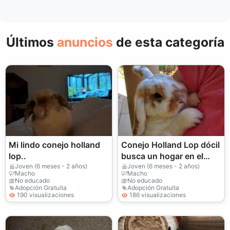
Últimos
anuncios
de esta categoría
Mi lindo conejo holland
Conejo Holland Lop dócil
lop..
busca un hogar en el
interior.
Joven (6 meses - 2 años)
Joven (6 meses - 2 años)
Macho
Macho
No educado
No educado
Adopción Gratuita
Adopción Gratuita
190 visualizaciones
186 visualizaciones