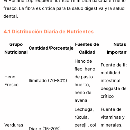
El Holland Lop requiere nutrición ilimitada basada en heno
fresco. La fibra es crítica para la salud digestiva y la salud
dental.
4.1 Distribución Diaria de Nutrientes
Grupo
Fuentes de
Notas
Cantidad/Porcentaje
Nutricional
Calidad
Important
Heno de
Fuente de fibr
fleo, heno
motilidad
Heno
de pasto
Ilimitado (70-80%)
intestinal,
Fresco
huerto,
desgaste den
heno de
crítico
avena
Lechuga,
Fuente de
rúcula,
vitaminas y
Verduras
perejil, col
minerales,
Diario (15-20%)