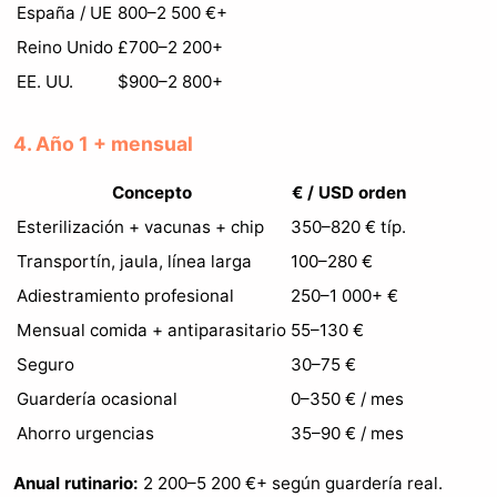
España / UE
800–2 500 €+
Reino Unido
£700–2 200+
EE. UU.
$900–2 800+
4. Año 1 + mensual
Concepto
€ / USD orden
Esterilización + vacunas + chip
350–820 € típ.
Transportín, jaula, línea larga
100–280 €
Adiestramiento profesional
250–1 000+ €
Mensual comida + antiparasitario
55–130 €
Seguro
30–75 €
Guardería ocasional
0–350 € / mes
Ahorro urgencias
35–90 € / mes
Anual rutinario:
2 200–5 200 €+ según guardería real.