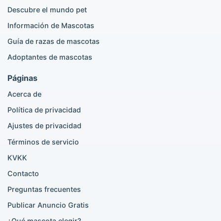
Golden Retriever en venta
Descubre el mundo pet
Información de Mascotas
Gatos populares
Guía de razas de mascotas
Anuncios British Shorthair
Adoptantes de mascotas
Anuncios Scottish Fold
Anuncios Maine Coon
Páginas
Anuncios Ragdoll
Acerca de
Anuncios Bengal
Anuncios Persa
Política de privacidad
Anuncios Siamés
Ajustes de privacidad
Anuncios British Shorthair
British Shorthair en venta
Términos de servicio
Scottish Fold en venta
KVKK
Contacto
Búsquedas por ciudad
Preguntas frecuentes
Madrid Golden Retriever adopción
Publicar Anuncio Gratis
Madrid Pomeranian adopción
¿Qué mascota elegir?