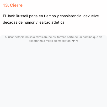
13. Cierre
El Jack Russell paga en tiempo y consistencia; devuelve
décadas de humor y lealtad atlética.
Al usar petopic no solo miras anuncios: formas parte de un camino que da
esperanza a miles de mascotas. ❤️ 🐾