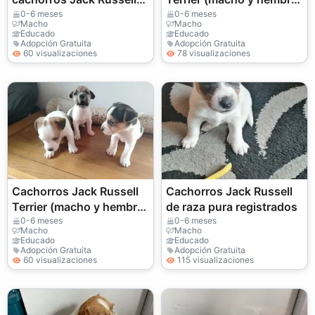
listos para sus nuevos
para adopción
0-6 meses
0-6 meses
Macho
Macho
hogares.
Educado
Educado
Adopción Gratuita
Adopción Gratuita
60 visualizaciones
78 visualizaciones
Cachorros Jack Russell
Cachorros Jack Russell
Terrier (macho y hembra)
de raza pura registrados
para adopción
0-6 meses
0-6 meses
Macho
Macho
Educado
Educado
Adopción Gratuita
Adopción Gratuita
60 visualizaciones
115 visualizaciones