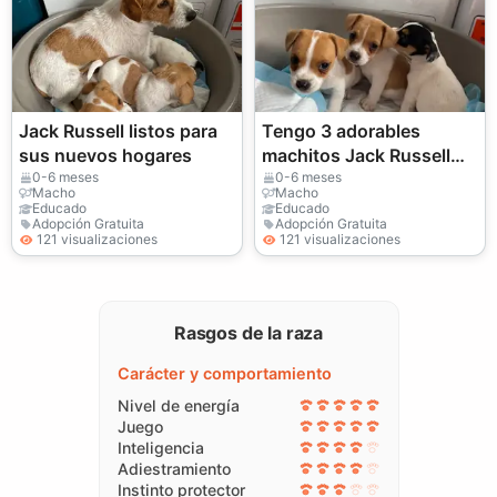
Jack Russell listos para
Tengo 3 adorables
sus nuevos hogares
machitos Jack Russell
listos para sus nuevos
0-6 meses
0-6 meses
Macho
Macho
hogares.
Educado
Educado
Adopción Gratuita
Adopción Gratuita
121 visualizaciones
121 visualizaciones
Rasgos de la raza
Carácter y comportamiento
Nivel de energía
Juego
Inteligencia
Adiestramiento
Instinto protector