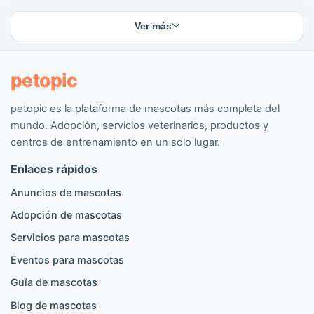
Gatos perdidos
Apareamiento de perros
Ver más
Apareamiento de gatos
Adoptantes de mascotas
Anuncios de mascotas
petopic
petopic es la plataforma de mascotas más completa del
Perros populares
mundo. Adopción, servicios veterinarios, productos y
Anuncios Pomeranian
centros de entrenamiento en un solo lugar.
Anuncios Caniche
Enlaces rápidos
Anuncios Maltipoo
Anuncios Golden Retriever
Anuncios de mascotas
Anuncios Bulldog Francés
Adopción de mascotas
Anuncios Chihuahua
Anuncios Cane Corso
Servicios para mascotas
Anuncios Pastor Alemán
Eventos para mascotas
Anuncios Doberman
Anuncios Beagle
Guía de mascotas
Pomeranian en venta
Blog de mascotas