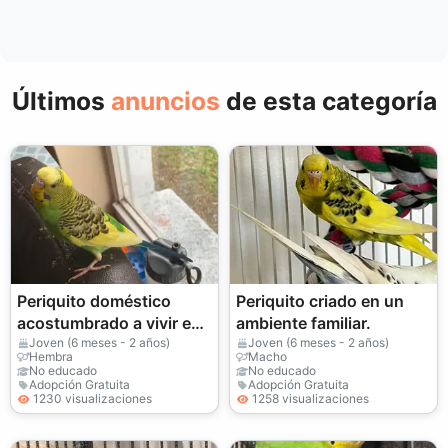
Últimos
anuncios
de esta categoría
Periquito doméstico
Periquito criado en un
acostumbrado a vivir en
ambiente familiar.
apartamento
Joven (6 meses - 2 años)
Joven (6 meses - 2 años)
Hembra
Macho
No educado
No educado
Adopción Gratuita
Adopción Gratuita
1230 visualizaciones
1258 visualizaciones