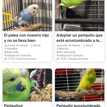
Él pelea con nuestro hijo
Adoptar un periquito que
y no se lleva bien.
esté acostumbrado a la
gente.
Joven (6 meses - 2 años)
Joven (6 meses - 2 años)
Hembra
Macho
Educado
No educado
Adopción Gratuita
Adopción Gratuita
1710 visualizaciones
1441 visualizaciones
Periquitos
Periquito acostumbrado