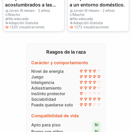
acostumbrados a las
a un entorno doméstico.
voces humanas.
Joven (6 meses - 2 años)
Joven (6 meses - 2 años)
Macho
Macho
No educado
No educado
Adopción Gratuita
Adopción Gratuita
1220 visualizaciones
1272 visualizaciones
Rasgos de la raza
Carácter y comportamiento
Nivel de energía
Juego
Inteligencia
Adiestramiento
Instinto protector
Sociabilidad
Puede quedarse solo
Compatibilidad de vida
Apto para piso
Sí
Bueno con niños
Sí