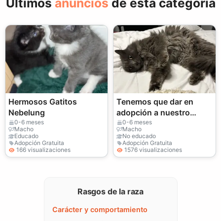
Últimos
anuncios
de esta categoría
Hermosos Gatitos
Tenemos que dar en
Nebelung
adopción a nuestro
noble gato Nebelung.
0-6 meses
0-6 meses
Macho
Macho
Educado
No educado
Adopción Gratuita
Adopción Gratuita
166 visualizaciones
1576 visualizaciones
Rasgos de la raza
Carácter y comportamiento