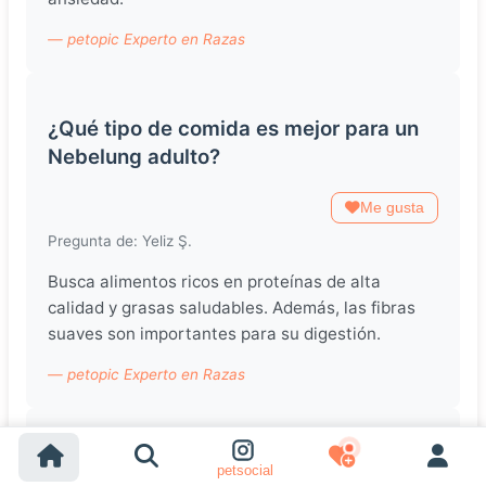
— petopic Experto en Razas
¿Qué tipo de comida es mejor para un
Nebelung adulto?
Me gusta
Pregunta de: Yeliz Ş.
Busca alimentos ricos en proteínas de alta
calidad y grasas saludables. Además, las fibras
suaves son importantes para su digestión.
— petopic Experto en Razas
Mi Nebelung ha empezado a ser más
petsocial