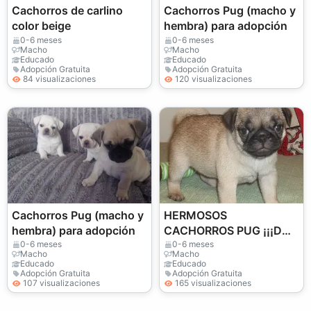
Cachorros de carlino
Cachorros Pug (macho y
color beige
hembra) para adopción
0-6 meses
0-6 meses
Macho
Macho
Educado
Educado
Adopción Gratuita
Adopción Gratuita
84 visualizaciones
120 visualizaciones
Cachorros Pug (macho y
HERMOSOS
hembra) para adopción
CACHORROS PUG ¡¡¡DOS
IMPRESIONANTES
0-6 meses
0-6 meses
Macho
Macho
NIÑAS MERLE!!!
Educado
Educado
Adopción Gratuita
Adopción Gratuita
107 visualizaciones
165 visualizaciones