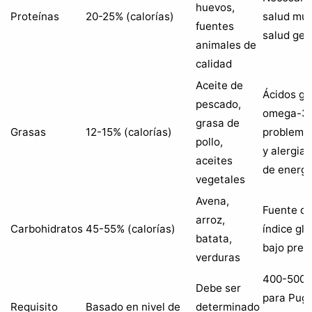
huevos,
Proteínas
20-25% (calorías)
salud mus
fuentes
salud gen
animales de
calidad
Aceite de
Ácidos gr
pescado,
omega-3 
grasa de
Grasas
12-15% (calorías)
problemas
pollo,
y alergias
aceites
de energí
vegetales
Avena,
Fuente de 
arroz,
Carbohidratos
45-55% (calorías)
índice gl
batata,
bajo pref
verduras
400-500 k
Debe ser
para Pug 
Requisito
Basado en nivel de
determinado