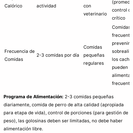
(promedio
Calórico
actividad
con
control d
veterinario
crítico
Comidas
frecuente
prevenir
Comidas
Frecuencia de
sobrealim
2-3 comidas por día
pequeñas
Comidas
los cacho
regulares
pueden ne
alimenta
frecuente
Programa de Alimentación:
2-3 comidas pequeñas
diariamente, comida de perro de alta calidad (apropiada
para etapa de vida), control de porciones (para gestión de
peso), las golosinas deben ser limitadas, no debe haber
alimentación libre.