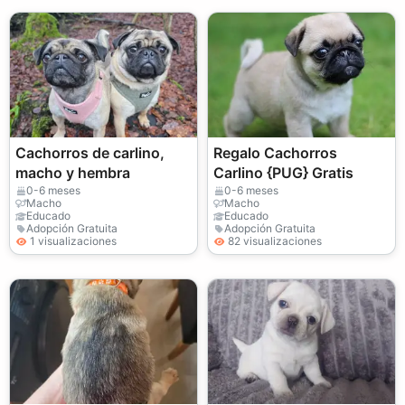
Cachorros de carlino,
Regalo Cachorros
macho y hembra
Carlino {PUG} Gratis
0-6 meses
0-6 meses
Macho
Macho
Educado
Educado
Adopción Gratuita
Adopción Gratuita
1 visualizaciones
82 visualizaciones