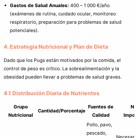
Gastos de Salud Anuales:
400 – 1 000 €/año
(exámenes de rutina, cuidado ocular, monitoreo
respiratorio, preparación para problemas de salud
potenciales).
4. Estrategia Nutricional y Plan de Dieta
Dado que los Pugs están motivados por la comida, el
control de peso es crítico. La sobrealimentación y la
obesidad pueden llevar a problemas de salud graves.
4.1 Distribución Diaria de Nutrientes
Grupo
Fuentes de
No
Cantidad/Porcentaje
Nutricional
Calidad
Impor
Pollo, pavo,
pescado,
Necesaria