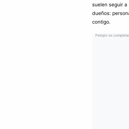
suelen seguir a
dueños: persona
contigo.
Petopic es completam