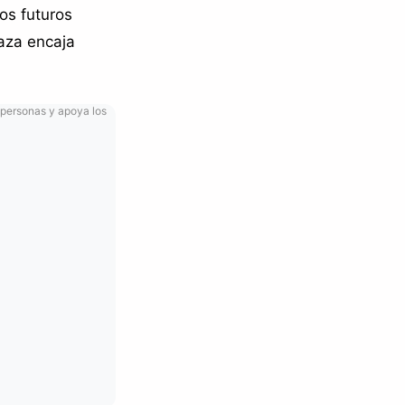
os futuros
raza encaja
 personas y apoya los