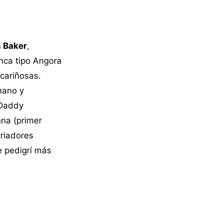
 Baker
,
nca tipo Angora
cariñosas.
mano y
 Daddy
nna (primer
criadores
e pedigrí más