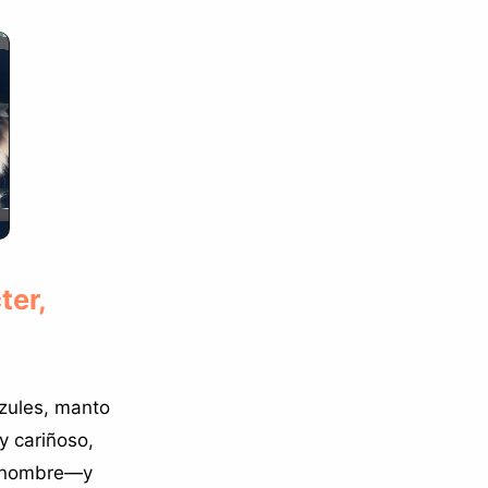
ter,
azules, manto
y cariñoso,
l nombre—y