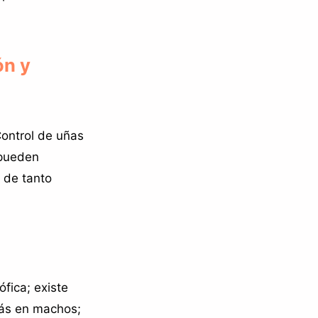
ón y
Control de uñas
 pueden
 de tanto
ófica; existe
s en machos;