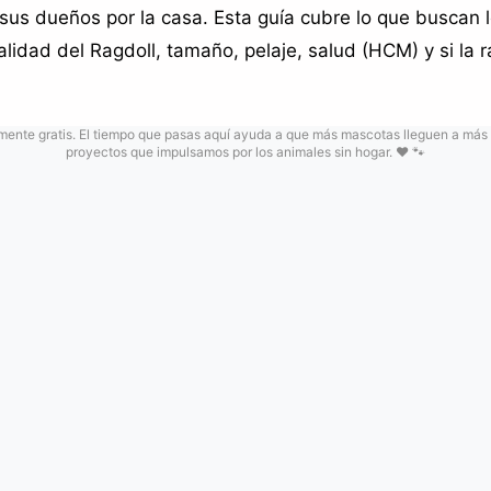
 sus dueños por la casa. Esta guía cubre lo que buscan l
lidad del Ragdoll, tamaño, pelaje, salud (HCM) y si la 
ente gratis. El tiempo que pasas aquí ayuda a que más mascotas lleguen a más
proyectos que impulsamos por los animales sin hogar. ❤️ 🐾