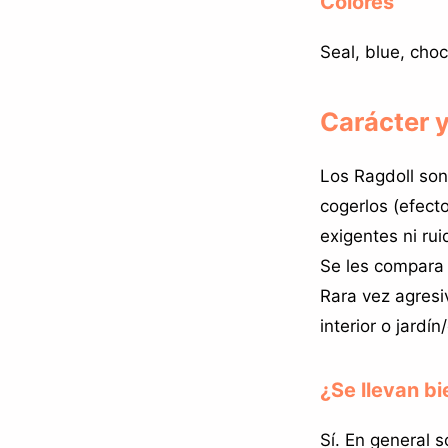
Colores
Seal, blue, choc
Carácter 
Los Ragdoll so
cogerlos (efecto
exigentes ni r
Se les compara 
Rara vez agresi
interior o jardín
¿Se llevan b
Sí. En general s