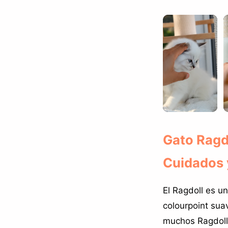
Gato Ragdo
Cuidados 
El Ragdoll es u
colourpoint sua
muchos Ragdoll