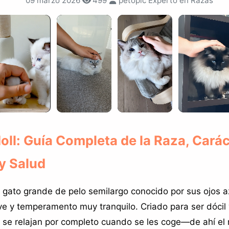
09 marzo 2026
499
petopic Experto en Razas
ll: Guía Completa de la Raza, Carác
y Salud
n gato grande de pelo semilargo conocido por sus ojos 
ve y temperamento muy tranquilo. Criado para ser dócil 
 se relajan por completo cuando se les coge—de ahí e