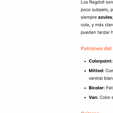
Los Ragdoll so
poco subpelo, p
siempre
azules
cola, y más cla
pueden tardar 
Patrones del
Colorpoint:
Mitted:
Como
ventral blan
Bicolor:
Pata
Van:
Color 