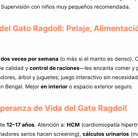
. Supervisión con niños muy pequeños recomendada.
el Gato Ragdoll: Pelaje, Alimentaci
 dos veces por semana
(o más si el manto es denso). 
de calidad y
control de raciones
—les encanta comer y
dores, árbol y juguetes; juego interactivo sin necesidad
un Bengal. Mejor
en interior
o espacio exterior seguro.
speranza de Vida del Gato Ragdoll
nte
12–17 años
. Atención a:
HCM
(cardiomiopatía hipertr
criadores serios hacen screening),
cálculos urinarios
(má