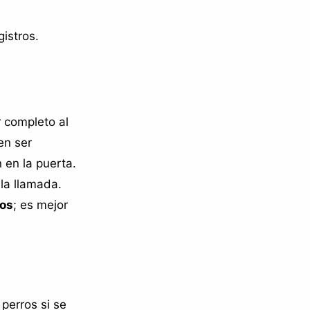
gistros.
r completo al
en ser
 en la puerta.
la llamada.
los
; es mejor
perros si se