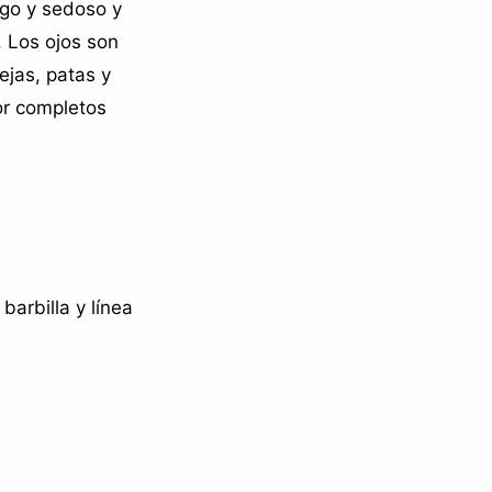
rgo y sedoso y
 Los ojos son
ejas, patas y
or completos
arbilla y línea
.