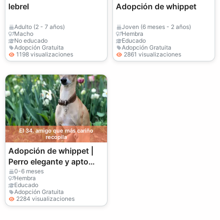
lebrel
Adopción de whippet
Adulto (2 - 7 años)
Joven (6 meses - 2 años)
Macho
Hembra
No educado
Educado
Adopción Gratuita
Adopción Gratuita
1198 visualizaciones
2861 visualizaciones
El 34. amigo que más cariño
recopila
Adopción de whippet |
Perro elegante y apto
para vivir en casa
0-6 meses
Hembra
Educado
Adopción Gratuita
2284 visualizaciones