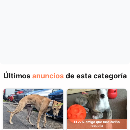
Últimos
anuncios
de esta categoría
El 275. amigo que más cariño
recopila