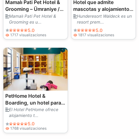
Mamalı Pati Pet Hotel &
Hotel que admite
Grooming – Ümraniye /
mascotas y alojamiento
Servicios de aseo, hotel
en Hunderesort Waldeck
Mamalı Pati Pet Hotel &
Hunderesort Waldeck es un
Grooming es u...
resort prem...
y guardería
5.0
5.0
1717 visualizaciones
1817 visualizaciones
PetHome Hotel &
Boarding, un hotel para
perros y gatos en Moscú
El Hotel PetHome ofrece
alojamiento t...
5.0
1768 visualizaciones