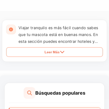
Viajar tranquilo es más fácil cuando sabes
que tu mascota está en buenas manos. En
esta sección puedes encontrar hoteles y
pensiones para mascotas que ofrecen
Leer Más
alojamiento seguro y cómodo, tanto por
estancias cortas como largas. Con petopic
conectas con proveedores confiables,
comparas servicios y eliges un lugar donde
tu compañero se sienta cuidado y
acompañado.
Búsquedas populares