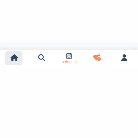
Búsquedas populares
petsocial
Adopción de perros
Adopción de gatos
Perros en venta
Gatos en venta
Adopción desde refugio (perro)
Adopción desde refugio (gato)
Perros perdidos
Gatos perdidos
Apareamiento de perros
Ver más
Apareamiento de gatos
Adoptantes de mascotas