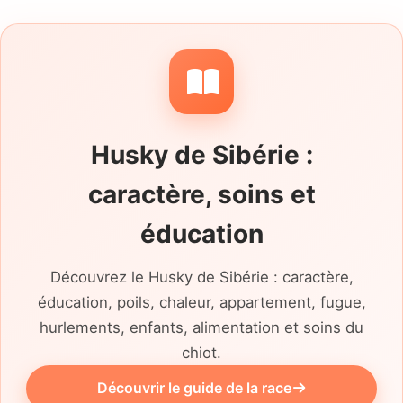
type de clôture lui convient. Le motif du
placement, l’identification I-CAD, les
vaccins, la stérilisation et les antécédents
oculaires ou articulaires doivent être
clarifiés avant une rencontre.
Husky de Sibérie :
caractère, soins et
éducation
Découvrez le Husky de Sibérie : caractère,
éducation, poils, chaleur, appartement, fugue,
hurlements, enfants, alimentation et soins du
chiot.
Découvrir le guide de la race