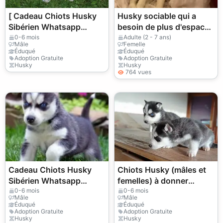
[ Cadeau Chiots Husky
Husky sociable qui a
Sibérien Whatsapp
besoin de plus d'espace
(+34)611386992
pour se dépenser.
0-6 mois
Adulte (2 - 7 ans)
Mâle
Femelle
Éduqué
Éduqué
Adoption Gratuite
Adoption Gratuite
Husky
Husky
764 vues
Cadeau Chiots Husky
Chiots Husky (mâles et
Sibérien Whatsapp
femelles) à donner
(+34)611386992
gratuitement
0-6 mois
0-6 mois
Mâle
Mâle
Éduqué
Éduqué
Adoption Gratuite
Adoption Gratuite
Husky
Husky