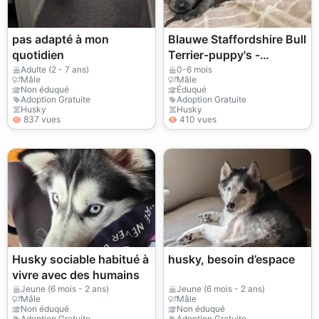
pas adapté à mon
Blauwe Staffordshire Bull
quotidien
Terrier-puppy's -
WhatsApp
Adulte (2 - 7 ans)
0-6 mois
Mâle
Mâle
+447393160284
Non éduqué
Éduqué
Adoption Gratuite
Adoption Gratuite
Husky
Husky
837 vues
410 vues
Husky sociable habitué à
husky, besoin d’espace
vivre avec des humains
Jeune (6 mois - 2 ans)
Jeune (6 mois - 2 ans)
Mâle
Mâle
Non éduqué
Non éduqué
Adoption Gratuite
Adoption Gratuite