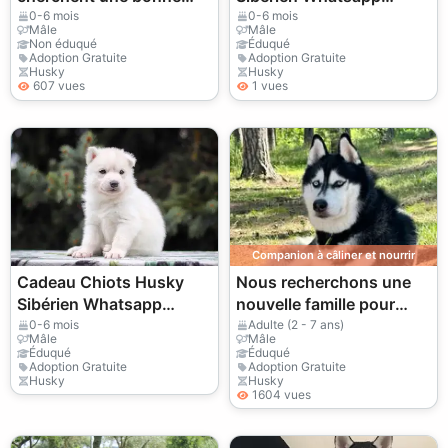
famille
(+34)611386992
0-6 mois
0-6 mois
Mâle
Mâle
Non éduqué
Éduqué
Adoption Gratuite
Adoption Gratuite
Husky
Husky
607 vues
1 vues
Companion à câliner et nourrir
Cadeau Chiots Husky
Nous recherchons une
Sibérien Whatsapp
nouvelle famille pour
(+34)611386992 =
notre Husky vif,
0-6 mois
Adulte (2 - 7 ans)
Mâle
Mâle
intelligent et très
Éduqué
Éduqué
Adoption Gratuite
Adoption Gratuite
affectueux.
Husky
Husky
1604 vues