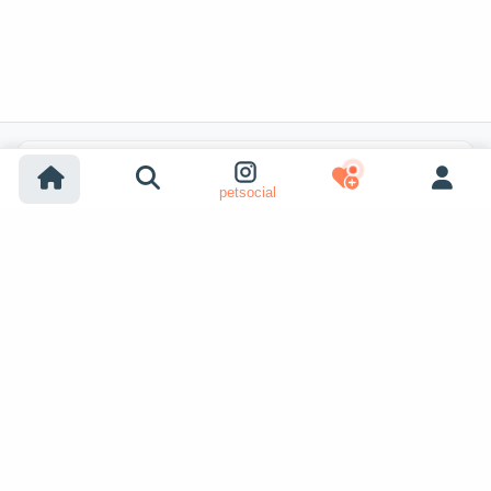
Recherches populaires
petsocial
Adoption chien
Adoption chat
Chiens à vendre
Chats à vendre
Adoption refuge (chien)
Adoption refuge (chat)
Chiens perdus
Chats perdus
Accouplement chiens
Voir plus
Accouplement chats
Adoptants d'animaux
Annonces pour animaux