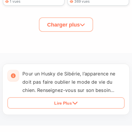
1 vues
369 vues
Charger plus
Pour un Husky de Sibérie, l’apparence ne
doit pas faire oublier le mode de vie du
chien. Renseignez-vous sur son besoin
d’activité, son rappel, sa marche en laisse,
Lire Plus
ses éventuelles fugues et son
comportement avec les chats ou les petits
animaux. Demandez aussi s’il supporte la
solitude, s’il vocalise en intérieur et quel