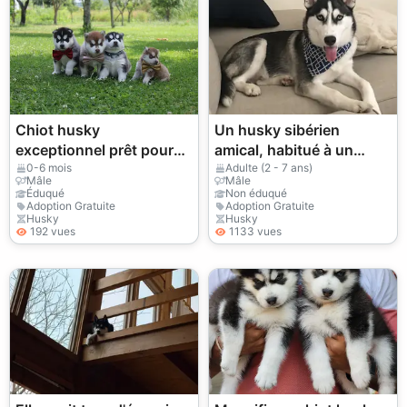
Chiot husky
Un husky sibérien
exceptionnel prêt pour
amical, habitué à un
une nouvelle aventure –
mode de vie actif
0-6 mois
Adulte (2 - 7 ans)
Mâle
Mâle
WhatsApp :
Éduqué
Non éduqué
Adoption Gratuite
Adoption Gratuite
+34 632 000 221
Husky
Husky
192 vues
1133 vues