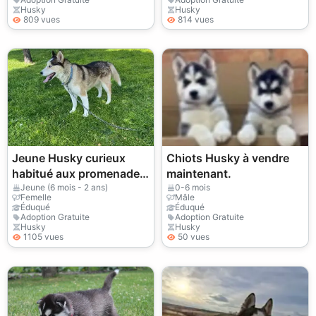
Husky
Husky
809 vues
814 vues
Jeune Husky curieux
Chiots Husky à vendre
habitué aux promenades
maintenant.
quotidiennes
Jeune (6 mois - 2 ans)
0-6 mois
Femelle
Mâle
Éduqué
Éduqué
Adoption Gratuite
Adoption Gratuite
Husky
Husky
1105 vues
50 vues