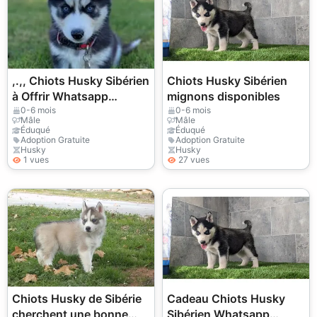
,.,, Chiots Husky Sibérien
Chiots Husky Sibérien
à Offrir Whatsapp
mignons disponibles
(+34)611386992
0-6 mois
0-6 mois
Mâle
Mâle
Éduqué
Éduqué
Adoption Gratuite
Adoption Gratuite
Husky
Husky
1 vues
27 vues
Chiots Husky de Sibérie
Cadeau Chiots Husky
cherchent une bonne
Sibérien Whatsapp