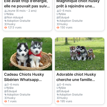
Elle avait trop d'énergie,
Magnifique chiot husky
elle ne pouvait pas suivre
prêt à rejoindre une
notre rythme.
famille aimante –
Jeune (6 mois - 2 ans)
0-6 mois
Mâle
Mâle
WhatsApp :
Non éduqué
Éduqué
Adoption Gratuite
Adoption Gratuite
+34 632 000 221
Husky
Husky
1213 vues
150 vues
Cadeau Chiots Husky
Adorable chiot Husky
Sibérien Whatsapp
cherche une famille
(+34)611386992
aimante – WhatsApp :
0-6 mois
0-6 mois
Mâle
Mâle
+34 632 000 221
Éduqué
Éduqué
Adoption Gratuite
Adoption Gratuite
Husky
Husky
1 vues
195 vues