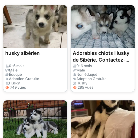
husky sibérien
Adorables chiots Husky
de Sibérie. Contactez-
nous par WhatsApp pour
0-6 mois
0-6 mois
Mâle
Mâle
plus d'informations :
Éduqué
Non éduqué
Adoption Gratuite
Adoption Gratuite
+27848239748
Husky
Husky
749 vues
295 vues