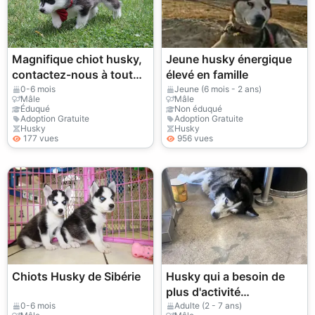
Magnifique chiot husky,
Jeune husky énergique
contactez-nous à tout
élevé en famille
moment via WhatsApp :
0-6 mois
Jeune (6 mois - 2 ans)
Mâle
Mâle
+34 632 000 221.
Éduqué
Non éduqué
Adoption Gratuite
Adoption Gratuite
Husky
Husky
177 vues
956 vues
Chiots Husky de Sibérie
Husky qui a besoin de
plus d'activité
quotidienne
0-6 mois
Adulte (2 - 7 ans)