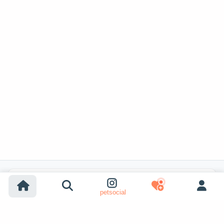
Recherches populaires
petsocial
Adoption chien
Adoption chat
Chiens à vendre