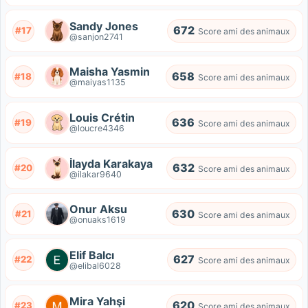
Sandy Jones
672
#17
Score ami des animaux
@sanjon2741
Maisha Yasmin
658
#18
Score ami des animaux
@maiyas1135
Louis Crétin
636
#19
Score ami des animaux
@loucre4346
İlayda Karakaya
632
#20
Score ami des animaux
@ilakar9640
Onur Aksu
630
#21
Score ami des animaux
@onuaks1619
Elif Balcı
627
#22
Score ami des animaux
@elibal6028
Mira Yahşi
620
#23
Score ami des animaux