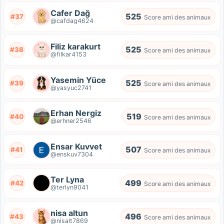
Cafer Dağ
525
#37
Score ami des animaux
@cafdag4624
Filiz karakurt
525
#38
Score ami des animaux
@filkar4153
Yasemin Yüce
525
#39
Score ami des animaux
@yasyuc2741
Erhan Nergiz
519
#40
Score ami des animaux
@erhner2546
Ensar Kuvvet
507
#41
Score ami des animaux
@enskuv7304
Ter Lyna
499
#42
Score ami des animaux
@terlyn9041
nisa altun
496
#43
Score ami des animaux
@nisalt7869