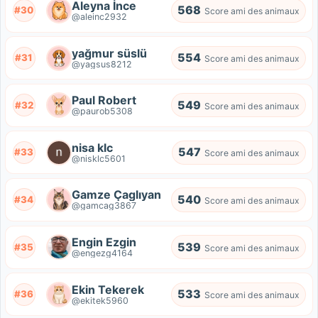
Aleyna İnce
568
#30
Score ami des animaux
@aleinc2932
yağmur süslü
554
#31
Score ami des animaux
@yagsus8212
Paul Robert
549
#32
Score ami des animaux
@paurob5308
nisa klc
547
#33
Score ami des animaux
@nisklc5601
Gamze Çaglıyan
540
#34
Score ami des animaux
@gamcag3867
Engin Ezgin
539
#35
Score ami des animaux
@engezg4164
Ekin Tekerek
533
#36
Score ami des animaux
@ekitek5960