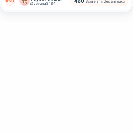
460
#50
Score ami des animaux
@veyuna3484