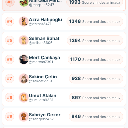
Marcela Peñaherrera
1993
#3
Score ami des animaux
@marpen6247
Azra Hatipoglu
1348
#4
Score ami des animaux
@azrhat3471
Selman Bahat
1264
#5
Score ami des animaux
@selbah8606
Mert Çankaya
1170
#6
Score ami des animaux
@mercan7391
Sakine Çetin
928
#7
Score ami des animaux
@sakcet2719
Umut Atalan
867
#8
Score ami des animaux
@umuata9331
Sabriye Gezer
846
#9
Score ami des animaux
@sabgez2457