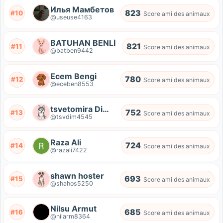
Илья Мамбетов
823
#10
Score ami des animaux
@useuse4163
BATUHAN BENLİ
821
#11
Score ami des animaux
@batben9442
Ecem Bengi
780
#12
Score ami des animaux
@eceben8553
tsvetomira Dimiriva
752
#13
Score ami des animaux
@tsvdim4545
Raza Ali
724
#14
Score ami des animaux
@razali7422
shawn hoster
693
#15
Score ami des animaux
@shahos5250
Nilsu Armut
685
#16
Score ami des animaux
@nilarm8364