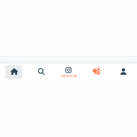
Recherches populaires
petsocial
Adoption chien
Adoption chat
Chiens à vendre
Chats à vendre
Adoption refuge (chien)
Adoption refuge (chat)
Chiens perdus
Chats perdus
Accouplement chiens