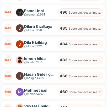
Esma Ünal
496
#44
Score ami des animaux
@esmuna2661
Dilara Kızılkaya
485
#45
Score ami des animaux
@dilkiz5958
Dila Kizildag
484
#46
Score ami des animaux
@dilkiz3222
lemen hilda
483
#47
Score ami des animaux
@lemhil7634
Hasan Gider gelir
468
#48
Score ami des animaux
@hasgid4499
Mehmet içel
460
#49
Score ami des animaux
@mehice4246
Veysel Ünaldı