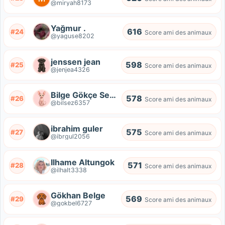
@miryah8173
Yağmur .
616
#24
Score ami des animaux
@yaguse8202
jenssen jean
598
#25
Score ami des animaux
@jenjea4326
Bilge Gökçe Sezer
578
#26
Score ami des animaux
@bilsez6357
ibrahim guler
575
#27
Score ami des animaux
@ibrgul2056
Ilhame Altungok
571
#28
Score ami des animaux
@ilhalt3338
Gökhan Belge
569
#29
Score ami des animaux
@gokbel6727