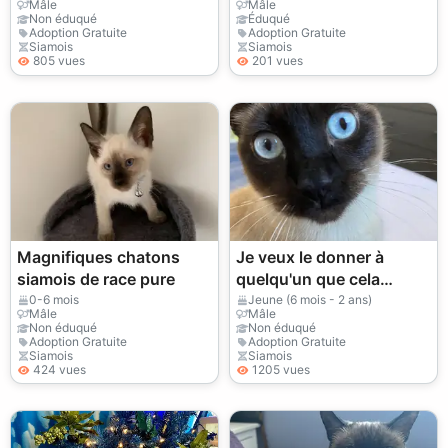
Mâle
Mâle
Non éduqué
Éduqué
Adoption Gratuite
Adoption Gratuite
Siamois
Siamois
805 vues
201 vues
Magnifiques chatons
Je veux le donner à
siamois de race pure
quelqu'un que cela
pourrait intéresser.
0-6 mois
Jeune (6 mois - 2 ans)
Mâle
Mâle
Non éduqué
Non éduqué
Adoption Gratuite
Adoption Gratuite
Siamois
Siamois
424 vues
1205 vues