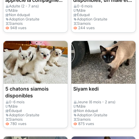
apprécie la compagnie
disponibles, un mâle et
en soirée
une femelle.
Adulte (2 - 7 ans)
0-6 mois
Mâle
Mâle
Non éduqué
Éduqué
Adoption Gratuite
Adoption Gratuite
Siamois
Siamois
948 vues
244 vues
5 chatons siamois
Siyam kedi
disponibles
0-6 mois
Jeune (6 mois - 2 ans)
Mâle
Mâle
Éduqué
Non éduqué
Adoption Gratuite
Adoption Gratuite
Siamois
Siamois
780 vues
875 vues