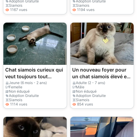
Adoption Gratuite
Adoption Gratuite
Siamois
Siamois
1167 vues
1194 vues
Chat siamois curieux qui
Un nouveau foyer pour
veut toujours tout
un chat siamois élevé en
observer
famille.
Jeune (6 mois - 2 ans)
Adulte (2 - 7 ans)
Femelle
Mâle
Non éduqué
Non éduqué
Adoption Gratuite
Adoption Gratuite
Siamois
Siamois
1114 vues
854 vues