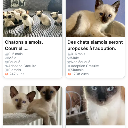
Chatons siamois.
Des chats siamois seront
Courriel :
proposés à l'adoption.
jessicabaynton2@gmail.
0-6 mois
0-6 mois
Mâle
Mâle
com
Éduqué
Non éduqué
Adoption Gratuite
Adoption Gratuite
Siamois
Siamois
247 vues
1738 vues