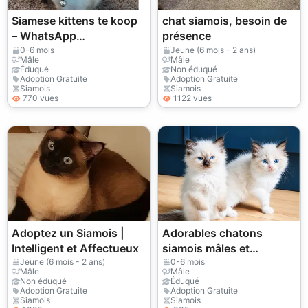
Siamese kittens te koop
chat siamois, besoin de
– WhatsApp
présence
+33773117748
0-6 mois
Jeune (6 mois - 2 ans)
Mâle
Mâle
Éduqué
Non éduqué
Adoption Gratuite
Adoption Gratuite
Siamois
Siamois
770 vues
1122 vues
Adoptez un Siamois |
Adorables chatons
Intelligent et Affectueux
siamois mâles et
femelles
Jeune (6 mois - 2 ans)
0-6 mois
Mâle
Mâle
Non éduqué
Éduqué
Adoption Gratuite
Adoption Gratuite
Siamois
Siamois