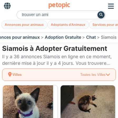
petopic
Annonces pour animaux
Adoptants d'Animaux
Services pour 
nces pour animaux
Adoption Gratuite
Chat
Siamois
Siamois à Adopter Gratuitement
Il y a 36 annonces Siamois en ligne en ce moment,
dernière mise à jour il y a 4 jours. Vous trouvere...
Villes
Toutes les Villes