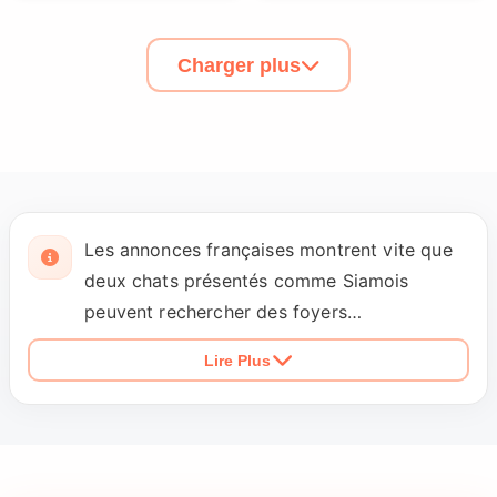
Charger plus
Les annonces françaises montrent vite que
deux chats présentés comme Siamois
peuvent rechercher des foyers
complètement opposés. L'un peut avoir
Lire Plus
besoin d'un jeune compagnon félin pour
jouer, tandis qu'un autre ne supportera ni
chat ni chien. Certaines conditions ne sont
donc pas des préférences secondaires mais