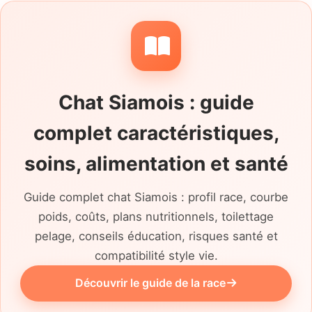
le résultat de ce que le refuge ou la famille
d'accueil a observé. Regardez si le chat
accepte les absences, comment il réagit aux
visiteurs, s'il réclame un accès extérieur et
quelle place il prend dans la vie quotidienne.
Chat Siamois : guide
Son identification comme Siamois ou type
Siamois doit aussi rester honnête. Le motif
complet caractéristiques,
du placement, la propreté, la stérilisation,
l'identification, les soins réalisés et les
soins, alimentation et santé
éventuels besoins médicaux doivent être
compris avant toute demande d'adoption.
Guide complet chat Siamois : profil race, courbe
poids, coûts, plans nutritionnels, toilettage
pelage, conseils éducation, risques santé et
compatibilité style vie.
Découvrir le guide de la race