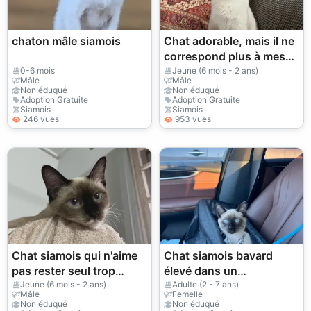
chaton mâle siamois
Chat adorable, mais il ne
correspond plus à mes
habitudes.
0-6 mois
Jeune (6 mois - 2 ans)
Mâle
Mâle
Non éduqué
Non éduqué
Adoption Gratuite
Adoption Gratuite
Siamois
Siamois
246 vues
953 vues
Chat siamois qui n'aime
Chat siamois bavard
pas rester seul trop
élevé dans un
longtemps
appartement calme
Jeune (6 mois - 2 ans)
Adulte (2 - 7 ans)
Mâle
Femelle
Non éduqué
Non éduqué