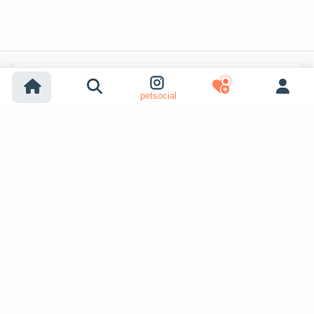
Recherches populaires
petsocial
Adoption chien
Adoption chat
Chiens à vendre
Chats à vendre
Adoption refuge (chien)
Adoption refuge (chat)
Chiens perdus
Chats perdus
Accouplement chiens
Voir plus
Accouplement chats
Adoptants d'animaux
Annonces pour animaux
petopic