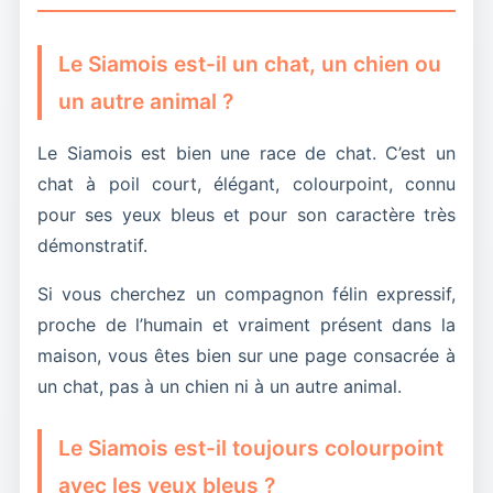
très bavard, très demandeur d’attention, s’il
contact, s’il a besoin d’un temps d’adaptation ou
supporte la solitude, s’il est déjà prêt à rejoindre
d’un cadre plus calme. Sans ça, impossible de
Le Siamois est-il un chat, un chien ou
une famille ou s’il a besoin d’un temps
juger sérieusement.
d’adaptation avant de se révéler vraiment.
un autre animal ?
Le Siamois est bien une race de chat. C’est un
chat à poil court, élégant, colourpoint, connu
pour ses yeux bleus et pour son caractère très
démonstratif.
Si vous cherchez un compagnon félin expressif,
proche de l’humain et vraiment présent dans la
maison, vous êtes bien sur une page consacrée à
un chat, pas à un chien ni à un autre animal.
Le Siamois est-il toujours colourpoint
avec les yeux bleus ?