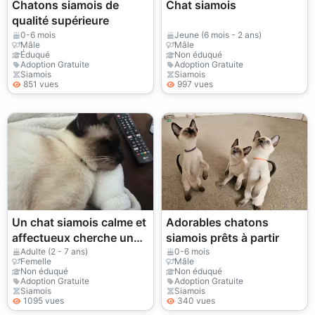
Chatons siamois de
Chat siamois
qualité supérieure
0-6 mois
Jeune (6 mois - 2 ans)
Mâle
Mâle
Éduqué
Non éduqué
Adoption Gratuite
Adoption Gratuite
Siamois
Siamois
851 vues
997 vues
Un chat siamois calme et
Adorables chatons
affectueux cherche un
siamois prêts à partir
nouveau foyer.
Adulte (2 - 7 ans)
0-6 mois
Femelle
Mâle
Non éduqué
Non éduqué
Adoption Gratuite
Adoption Gratuite
Siamois
Siamois
1095 vues
340 vues