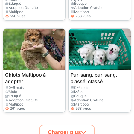
Éduqué
Éduqué
Adoption Gratuite
Adoption Gratuite
Maltipoo
Maltipoo
550 vues
756 vues
Chiots Maltipoo à
Pur-sang, pur-sang,
adopter
classé, classé
0-6 mois
0-6 mois
Mâle
Mâle
Éduqué
Éduqué
Adoption Gratuite
Adoption Gratuite
Maltipoo
Maltipoo
261 vues
563 vues
Charger plus