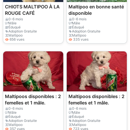
CHIOTS MALTIPOO À LA
Maltipoo en bonne santé
ROUGE CAFÉ
disponible
0-6 mois
0-6 mois
Mâle
Mâle
Éduqué
Éduqué
Adoption Gratuite
Adoption Gratuite
Maltipoo
Maltipoo
656 vues
335 vues
Maltipoos disponibles : 2
Maltipoos disponibles : 2
femelles et 1 mâle.
femelles et 1 mâle.
0-6 mois
0-6 mois
Mâle
Mâle
Éduqué
Éduqué
Adoption Gratuite
Adoption Gratuite
Maltipoo
Maltipoo
357 vues
723 vues