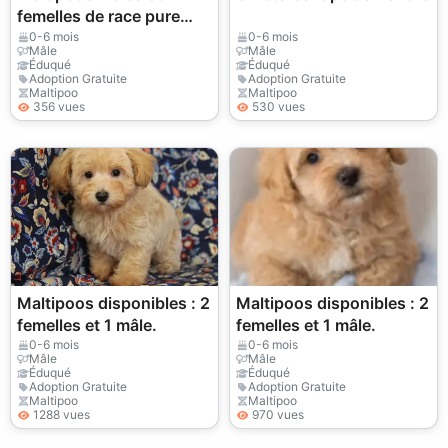
femelles de race pure
disponibles
0-6 mois
0-6 mois
Mâle
Mâle
Éduqué
Éduqué
Adoption Gratuite
Adoption Gratuite
Maltipoo
Maltipoo
356 vues
530 vues
Maltipoos disponibles : 2
Maltipoos disponibles : 2
femelles et 1 mâle.
femelles et 1 mâle.
0-6 mois
0-6 mois
Mâle
Mâle
Éduqué
Éduqué
Adoption Gratuite
Adoption Gratuite
Maltipoo
Maltipoo
1288 vues
970 vues