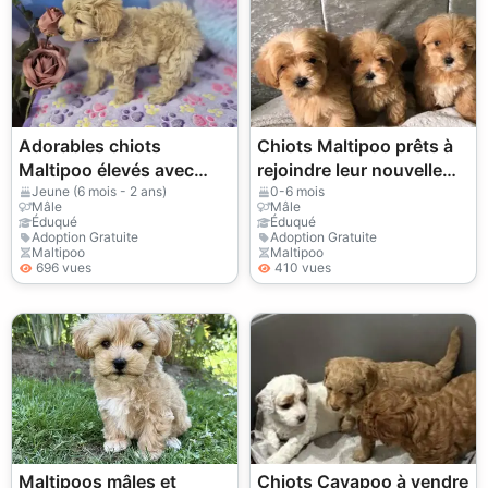
Adorables chiots
Chiots Maltipoo prêts à
Maltipoo élevés avec
rejoindre leur nouvelle
amour
famille
Jeune (6 mois - 2 ans)
0-6 mois
Mâle
Mâle
Éduqué
Éduqué
Adoption Gratuite
Adoption Gratuite
Maltipoo
Maltipoo
696 vues
410 vues
Maltipoos mâles et
Chiots Cavapoo à vendre