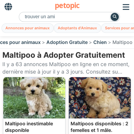
petopic
Annonces pour animaux
Adoptants d'Animaux
Services pour 
ces pour animaux
Adoption Gratuite
Chien
Maltipoo
Maltipoo à Adopter Gratuitement
Il y a 63 annonces Maltipoo en ligne en ce moment,
dernière mise à jour il y a 3 jours. Consultez su...
Maltipoo inestimable
Maltipoos disponibles : 2
disponible
femelles et 1 mâle.