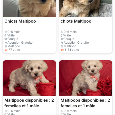
Chiots Maltipoo
chiots Maltipoo
0-6 mois
0-6 mois
Mâle
Mâle
Éduqué
Éduqué
Adoption Gratuite
Adoption Gratuite
Maltipoo
Maltipoo
77 vues
1151 vues
Maltipoos disponibles : 2
Maltipoos disponibles : 2
femelles et 1 mâle.
femelles et 1 mâle.
0-6 mois
0-6 mois
Mâle
Mâle