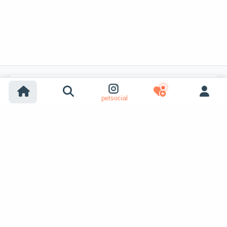
Recherches populaires
petsocial
Adoption chien
Adoption chat
Chiens à vendre
Chats à vendre
Adoption refuge (chien)
Adoption refuge (chat)
Chiens perdus
Chats perdus
Accouplement chiens
Voir plus
Accouplement chats
Adoptants d'animaux