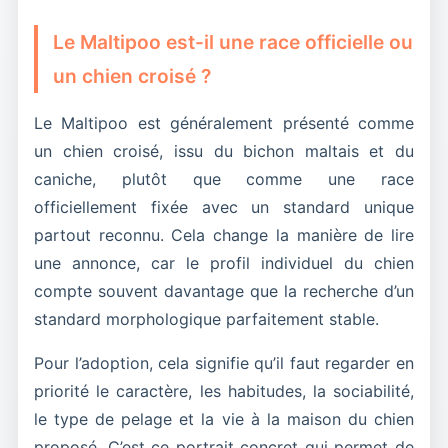
construite.
vérifier la qualité du caractère, la stabilité
foyer calme ou déjà habitué à la vie avec
Le Maltipoo est-il une race officielle ou
Dans une annonce, il faut donc savoir si le chien
émotionnelle, la socialisation et la facilité de vie
plusieurs animaux. Plus cette partie est décrite
aime jouer, comment il récupère après l’activité,
réelle du chien proposé à l’adoption. La couleur
un chien croisé ?
honnêtement, plus l’adoption a de chances de
s’il cherche beaucoup le contact et comment il
attire l’œil, mais le quotidien reste le vrai critère.
bien se passer.
vit les temps calmes avec sa famille. Plus ces
Le Maltipoo est généralement présenté comme
détails sont concrets, plus l’adoptant peut se
un chien croisé, issu du bichon maltais et du
projeter correctement.
caniche, plutôt que comme une race
officiellement fixée avec un standard unique
partout reconnu. Cela change la manière de lire
une annonce, car le profil individuel du chien
compte souvent davantage que la recherche d’un
standard morphologique parfaitement stable.
Pour l’adoption, cela signifie qu’il faut regarder en
priorité le caractère, les habitudes, la sociabilité,
le type de pelage et la vie à la maison du chien
proposé. C’est ce portrait concret qui permet de