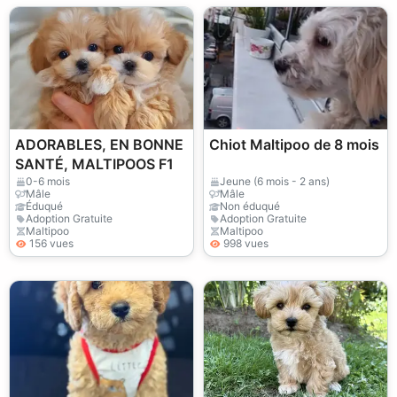
ADORABLES, EN BONNE
Chiot Maltipoo de 8 mois
SANTÉ, MALTIPOOS F1
0-6 mois
Jeune (6 mois - 2 ans)
Mâle
Mâle
Éduqué
Non éduqué
Adoption Gratuite
Adoption Gratuite
Maltipoo
Maltipoo
156 vues
998 vues