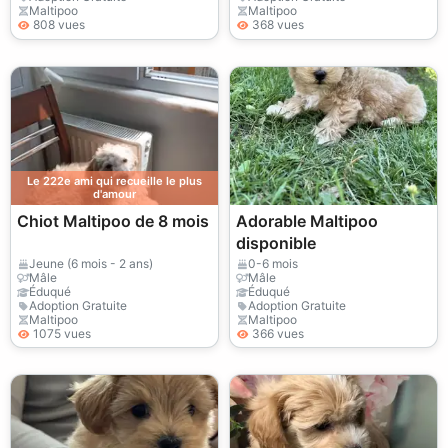
Maltipoo
Maltipoo
808 vues
368 vues
Le 222e ami qui recueille le plus
d'amour
Chiot Maltipoo de 8 mois
Adorable Maltipoo
disponible
Jeune (6 mois - 2 ans)
0-6 mois
Mâle
Mâle
Éduqué
Éduqué
Adoption Gratuite
Adoption Gratuite
Maltipoo
Maltipoo
1075 vues
366 vues