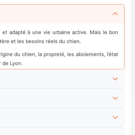
 et adapté à une vie urbaine active. Mais le bon
ctère et les besoins réels du chien.
origine du chien, la propreté, les aboiements, l’état
r de Lyon.
. En France, le terme courant reste Caniche, mais
y et nain. Mais un chiot demande du temps, une
sur l’âge, le prix, l’identification, la santé, le
té et parfois la couleur. Un tarif bas peut sembler
lle, le début de propreté, les contacts avec la mère