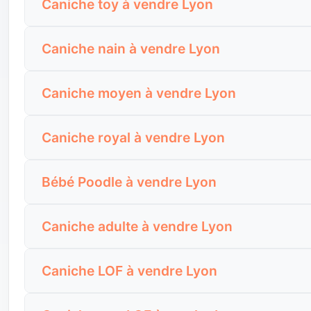
Caniche toy à vendre Lyon
intéressant, mais il peut aussi cacher une annonc
ou la fratrie, les manipulations acceptées et les c
Le Caniche toy à vendre à Lyon est très recherché 
Comparez ce qui est réellement inclus : identific
Caniche nain à vendre Lyon
elle impose de vérifier la fragilité, la manipulatio
conseils d’adaptation, état du pelage et transparen
Un Caniche nain à vendre à Lyon peut être un très
Demandez son poids, sa taille estimée adulte, so
Caniche moyen à vendre Lyon
foyers qui veulent un chien interactif sans gérer l
aisance dans les rues animées, les ascenseurs ou
Le Caniche moyen est souvent le format le plus é
Avant l’achat, vérifiez son énergie, ses aboiemen
Caniche royal à vendre Lyon
appartement si ses besoins sont respectés.
sa capacité à rester calme après une promenade 
Un Caniche royal à vendre à Lyon n’est pas un pet
Demandez son niveau d’activité, son éducation, 
Bébé Poodle à vendre Lyon
de la place, des sorties sérieuses, une vraie pré
urbains et les moments de solitude.
La recherche “bébé Poodle à vendre Lyon” vise sou
Demandez son poids, sa taille, sa marche en lai
Caniche adulte à vendre Lyon
guider par l’apparence et d’oublier les premières 
d’énergie et sa capacité à se poser dans un loge
Un Caniche adulte à vendre peut être plus lisible
Une annonce solide doit donner des informations
Caniche LOF à vendre Lyon
connus. Pour un acheteur qui veut éviter les surpr
premiers apprentissages et conditions de remise
Un Caniche LOF à vendre à Lyon intéresse les ache
Demandez pourquoi il est vendu, depuis combien 