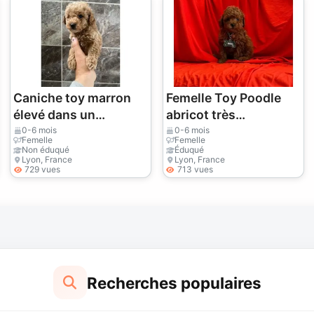
Caniche toy marron
Femelle Toy Poodle
élevé dans un
abricot très
environnement
affectueuse
0-6 mois
0-6 mois
Femelle
Femelle
familial
Non éduqué
Éduqué
Lyon, France
Lyon, France
729 vues
713 vues
Recherches populaires