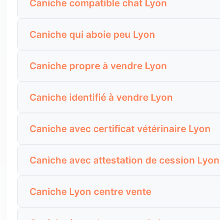
Caniche compatible chat Lyon
davantage de prudence, car ils peuvent être ble
La compatibilité entre un Caniche et un chat dép
Demandez s’il a déjà vécu avec des enfants, s’il mor
Caniche qui aboie peu Lyon
aboyer par excitation.
ou très active.
Un Caniche qui aboie peu est une recherche fré
Avant l’achat, demandez s’il a déjà vécu avec un 
Caniche propre à vendre Lyon
tramways et chiens croisés peuvent vite déclench
est possible les premiers jours.
La propreté est un point important pour acheter 
Demandez quand il aboie : sonnette, solitude, a
Caniche identifié à vendre Lyon
faciliter l’arrivée dans le nouveau foyer.
changer dans un appartement plus vivant.
Un Caniche vendu à Lyon doit être identifié. L’id
Demandez son rythme de sorties, s’il demande à sort
Caniche avec certificat vétérinaire Lyon
de bonnes conditions.
quand sa routine change.
Le certificat vétérinaire est indispensable lors 
Avant tout paiement, demandez le document d’ident
Caniche avec attestation de cession Lyon
informations importantes sur sa santé.
cohérence entre les papiers et l’animal présenté.
L’attestation de cession est un document essent
Regardez les dents, les yeux, les oreilles, la pea
Caniche Lyon centre vente
l’acquéreur, et relie le chien à son identification.
avant la vente.
Dans le centre de Lyon, un Caniche doit pouvoir g
Ne vous contentez pas d’un échange de messages