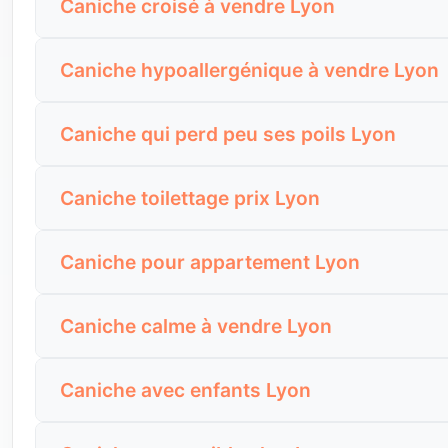
Caniche croisé à vendre Lyon
pelage, comportement et santé.
du chien à vivre dans votre rythme quotidien.
Un Caniche croisé à vendre peut être un très bon 
Demandez si la couleur est bien visible en lumière n
Caniche hypoallergénique à vendre Lyon
perte de poils ou le caractère sans preuve ni obse
supporte les absences sans stress excessif.
Le Caniche est souvent recherché par des perso
Demandez l’âge, le poids, la taille estimée, des
Caniche qui perd peu ses poils Lyon
personnes le tolèrent mieux, d’autres réagissen
justifie le prix demandé.
Beaucoup d’acheteurs cherchent un Caniche parce 
Avant l’achat, passez du temps avec le chien si 
Caniche toilettage prix Lyon
sans entretien : son poil pousse, s’emmêle et néc
promettent une absence totale d’allergie.
Le toilettage est l’un des vrais coûts à prévoi
Demandez la dernière coupe, la fréquence du bros
Caniche pour appartement Lyon
régulièrement dans le budget.
après l’achat.
Un Caniche peut vivre en appartement à Lyon s
Demandez si le chien accepte la tondeuse, la do
Caniche calme à vendre Lyon
l’appartement lui-même, mais l’ennui, les aboiem
jusque-là pour éviter un changement brutal.
Un Caniche calme existe, surtout chez certains a
Demandez s’il connaît les escaliers, les ascenseu
Caniche avec enfants Lyon
dans plusieurs situations, pas seulement sur une 
promenade stimulante.
Un Caniche peut très bien vivre avec des enfan
Demandez quand il aboie, quand il s’excite, comme