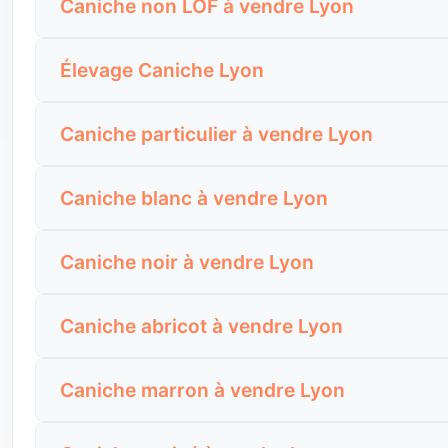
Caniche non LOF à vendre Lyon
remplace pas l’évaluation du chien réel : tempéra
supporte les absences et s’il accepte enfants, ch
Un Caniche non LOF peut être un excellent ch
Demandez les informations de filiation, l’identifi
Élevage Caniche Lyon
présenté comme une certitude sans information cla
et les conseils donnés pour l’éducation et le toile
Les recherches autour d’un élevage Caniche à Lyo
Demandez si le chien est Caniche, croisé ou simpl
Caniche particulier à vendre Lyon
les annonces trop rapides. Pour un chien aussi s
transparence du vendeur.
Un Caniche vendu par un particulier à Lyon peut ê
Regardez si les chiots sont socialisés, manipul
Caniche blanc à vendre Lyon
être encore plus attentif aux informations concrè
connaît vraiment les contraintes du toilettage, de 
Un Caniche blanc à vendre attire par son apparen
Demandez pourquoi le chien est vendu, depuis qu
Caniche noir à vendre Lyon
nœuds, salissures, irritations et coupe adaptée.
ses aboiements et les documents remis au momen
Un Caniche noir peut être magnifique, mais les ph
Demandez des photos récentes, l’état des yeux, de
Caniche abricot à vendre Lyon
le chien à la lumière naturelle et donner des détai
nécessaires pour garder le chien confortable.
Le Caniche abricot est très demandé, surtout en
Regardez surtout le comportement : propreté, so
Caniche marron à vendre Lyon
santé, l’éducation, les documents ou la stabilité d
raison précise de la vente.
Un Caniche marron ou chocolat peut se démarquer 
Avant de vous déplacer, vérifiez l’identification, le