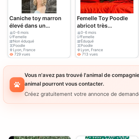
Caniche toy marron
Femelle Toy Poodle
élevé dans un
abricot très
environnement
affectueuse
0-6 mois
0-6 mois
Femelle
Femelle
familial
Non éduqué
Éduqué
Poodle
Poodle
Lyon, France
Lyon, France
729 vues
713 vues
Vous n'avez pas trouvé l'animal de compagnie
animal pourront vous contacter.
Créez gratuitement votre annonce de demande d