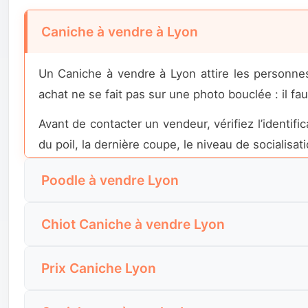
Caniche à vendre à Lyon
Un Caniche à vendre à Lyon attire les personnes
achat ne se fait pas sur une photo bouclée : il faut
Avant de contacter un vendeur, vérifiez l’identifica
du poil, la dernière coupe, le niveau de socialisa
Poodle à vendre Lyon
La recherche “Poodle à vendre Lyon” vient souven
Chiot Caniche à vendre Lyon
l’intention est la même : trouver un chien frisé, vi
Un chiot Caniche à vendre à Lyon déclenche vi
Le vendeur doit préciser s’il s’agit d’un Caniche
Prix Caniche Lyon
vraie éducation, une socialisation progressive et
toilettage, la socialisation et les conditions de d
Le prix d’un Caniche à Lyon varie selon le format,
Demandez la date de naissance, l’identification, le