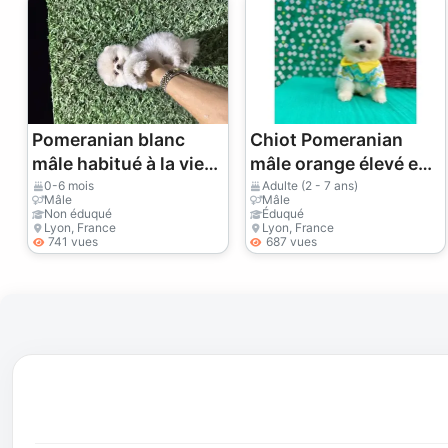
Pomeranian blanc
Chiot Pomeranian
mâle habitué à la vie
mâle orange élevé en
familiale
environnement
0-6 mois
Adulte (2 - 7 ans)
Mâle
Mâle
familial
Non éduqué
Éduqué
Lyon, France
Lyon, France
741 vues
687 vues