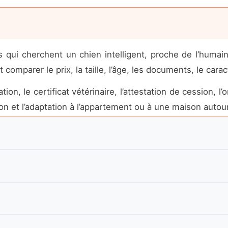
 qui cherchent un chien intelligent, proche de l’humain
 comparer le prix, la taille, l’âge, les documents, le cara
tion, le certificat vétérinaire, l’attestation de cession, l’
tion et l’adaptation à l’appartement ou à une maison autou
t de personnes qui utilisent le nom anglais de la race
f, affectueux et bien décrit avant l’achat.
te beaucoup de demandes, surtout dans les formats to
 toy, nain, moyen ou royal, avec des informations claires 
 un budget qui dépasse largement le prix affiché.
épart vers le nouveau foyer.
 l’âge, l’origine, la socialisation, les documents, la san
 certificat vétérinaire, les vaccins, l’alimentation actue