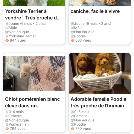
Yorkshire Terrier à
caniche, facile à vivre
vendre | Très proche de
l’humain | Vie en
Jeune (6 mois - 2 ans)
Jeune (6 mois - 2 ans)
Mâle
Mâle
appartement OK
Non éduqué
Non éduqué
Yorkshire Terrier
Poodle
844 vues
563 vues
Chiot poméranien blanc
Adorable femelle Poodle
élevé dans un
très proche de l’humain
environnement familial
0-6 mois
0-6 mois
Femelle
Femelle
attentif
Non éduqué
Non éduqué
Pomeranian
Poodle
794 vues
770 vues