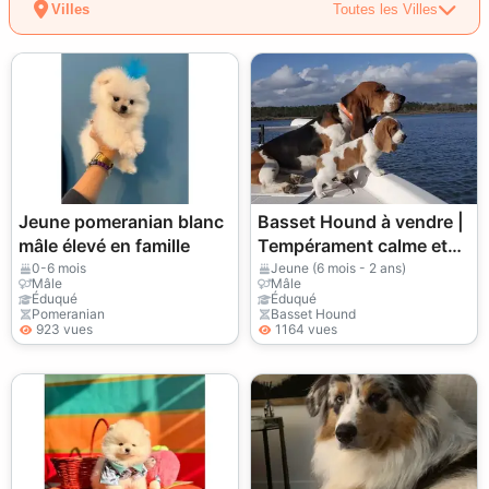
Villes
Toutes les Villes
Jeune pomeranian blanc
Basset Hound à vendre |
mâle élevé en famille
Tempérament calme et
doux
0-6 mois
Jeune (6 mois - 2 ans)
Mâle
Mâle
Éduqué
Éduqué
Pomeranian
Basset Hound
923 vues
1164 vues