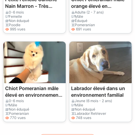
Nain Marron - Très
orange élevé en
Affectueuse et Calme
environnement familial
0-6 mois
Adulte (2 - 7 ans)
Femelle
Mâle
Non éduqué
Éduqué
Poodle
Pomeranian
995 vues
691 vues
Chiot Pomeranian mâle
Labrador élevé dans un
élevé en environnement
environnement familial
familial
0-6 mois
Jeune (6 mois - 2 ans)
Mâle
Mâle
Non éduqué
Non éduqué
Pomeranian
Labrador Retriever
770 vues
748 vues