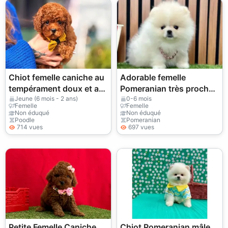
Chiot femelle caniche au
Adorable femelle
tempérament doux et au
Pomeranian très proche
comportement équilibré
de l’humain
Jeune (6 mois - 2 ans)
0-6 mois
Femelle
Femelle
Non éduqué
Non éduqué
Poodle
Pomeranian
714 vues
697 vues
Petite Femelle Caniche
Chiot Pomeranian mâle