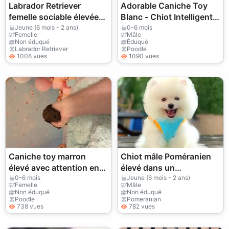
Labrador Retriever
Adorable Caniche Toy
femelle sociable élevée
Blanc - Chiot Intelligent
dans une famille active
et Hypoallergénique
Jeune (6 mois - 2 ans)
0-6 mois
Femelle
Mâle
Non éduqué
Éduqué
Labrador Retriever
Poodle
1008 vues
1090 vues
Caniche toy marron
Chiot mâle Poméranien
élevé avec attention en
élevé dans un
famille
environnement familial
0-6 mois
Jeune (6 mois - 2 ans)
Femelle
Mâle
calme
Non éduqué
Non éduqué
Poodle
Pomeranian
738 vues
782 vues