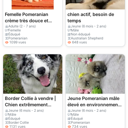
Femelle Pomeranian
chien actif, besoin de
crème très douce et
temps
sociable
Adulte (2 - 7 ans)
Jeune (6 mois - 2 ans)
Femelle
Mâle
Éduqué
Non éduqué
Pomeranian
Australian Shepherd
1099 vues
648 vues
Border Collie à vendre |
Jeune Pomeranian mâle
Chien extrêmement
élevé en environnement
intelligent et très
familial
Jeune (6 mois - 2 ans)
Jeune (6 mois - 2 ans)
Mâle
Mâle
obéissant
Éduqué
Éduqué
Border Collie
Pomeranian
1131 vues
734 vues