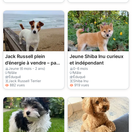
Jack Russell plein
Jeune Shiba Inu curieux
d’énergie à vendre – pas
et indépendant
pour quelqu’un de passif
Jeune (6 mois - 2 ans)
0-6 mois
Mâle
Mâle
Éduqué
Éduqué
Jack Russell Terrier
Shiba Inu
882 vues
919 vues