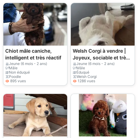
Chiot mâle caniche,
Welsh Corgi à vendre |
intelligent et très réactif
Joyeux, sociable et très
intelligent
Jeune (6 mois - 2 ans)
Jeune (6 mois - 2 ans)
Mâle
Mâle
Non éduqué
Éduqué
Poodle
Welsh Corgi
895 vues
1286 vues