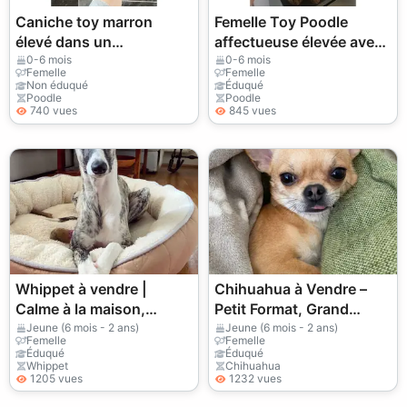
Caniche toy marron
Femelle Toy Poodle
élevé dans un
affectueuse élevée avec
environnement familial
attention
0-6 mois
0-6 mois
Femelle
Femelle
Non éduqué
Éduqué
Poodle
Poodle
740 vues
845 vues
Whippet à vendre |
Chihuahua à Vendre –
Calme à la maison,
Petit Format, Grand
sensible | Idéal pour
Caractère
Jeune (6 mois - 2 ans)
Jeune (6 mois - 2 ans)
Femelle
Femelle
foyer posé
Éduqué
Éduqué
Whippet
Chihuahua
1205 vues
1232 vues